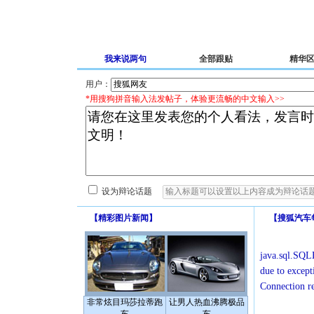
我来说两句
全部跟贴
精华
用户：
*用搜狗拼音输入法发帖子，体验更流畅的中文输入>>
设为辩论话题
【
精彩图片新闻
】
【
搜狐汽车
java.sql.SQLE
due to except
Connection r
非常炫目玛莎拉蒂跑
让男人热血沸腾极品