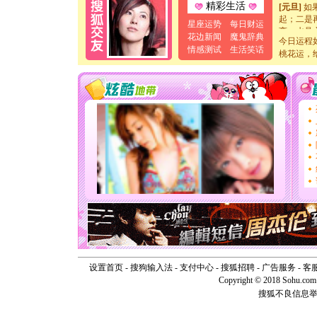
[元旦]
如
精彩生活
起；二是
星座运势
每日财运
离。水晶
花边新闻
魔鬼辞典
[元旦]
当
今日运程
情感测试
生活笑话
泣，这痛
桃花运，
卖了。水
[春节]
风
颜！冬去
道一声平
[春节]
传
片叶子是
送你一棵
[圣诞节]
你太多，
要平安！
[圣诞节]
能正大光明
天都要快
[圣诞节]
如意,快乐
[元旦]
看
断电。爱
设置首页
-
搜狗输入法
-
支付中心
-
搜狐招聘
-
广告服务
你是我专
-
客
[元旦]
如
Copyright © 2018 Sohu.com I
起；二是
搜狐不良信息
离。水晶
[元旦]
当