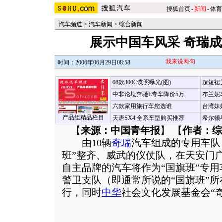
搜狐首页
-
新闻
-
体育
汽车频道
>
汽车新闻
>
综合新闻
展示中国车风采 奇瑞成
我来说两句
时间：2006年06月29日08:58
08款300C谍照曝光(图)
超短裙
中非论坛奔驰E专车降价5万
布兰妮
六款家用旅行车您选谁
台湾妹
产品组精品栏目
天语SX4 全系车型购买推荐
希尔顿
【
来源：中国青年报
】 【
作者：综
由10辆
奇瑞
汽车组成的专用车队
班”整齐、威武的仪仗队，在天安门
自主品牌的汽车将作为“国旗班”专
警卫支队（即通常所说的“国旗班”
行，同时
中华
社会文化发展基金会“奇