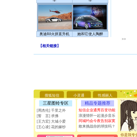
车
车
奥迪R8火拼直升机
她和它使人陶醉
>>
【
相关链接
】
[圣诞节]
你太多，
要平安！
搜狐短信
小灵通
性感丽人
[圣诞节]
能正大光明
三星图铃专区
精品专题推荐
天都要快
短信企业通秀百变功能
[周杰伦] 千里之外
[圣诞节]
浪漫情怀一起漫步音乐
[誓 言] 求佛
如意,快乐
同城约会今夜告别寂寞
[王力宏] 大城小爱
[元旦]
看
敢来挑战你的球技吗？
[王心凌] 花的嫁纱
断电。爱
你是我专