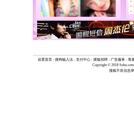
要平安！
[圣诞节]
能正大光明
天都要快
[圣诞节]
如意,快乐
[元旦]
看
断电。爱
你是我专
[元旦]
如
起；二是
设置首页
-
搜狗输入法
-
支付中心
-
搜狐招聘
-
广告服务
-
客
离。水晶
Copyright © 2018 Sohu.com I
[元旦]
当
搜狐不良信息
泣，这痛
卖了。水
[春节]
风
颜！冬去
道一声平
[春节]
传
片叶子是
送你一棵