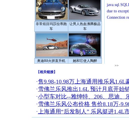
java.sql.SQLE
due to except
Connection r
非常炫目玛莎拉蒂跑
让男人热血沸腾极品
车
车
奥迪R8火拼直升机
她和它使人陶醉
>>
【
相关链接
】
·
售9.98-10.98万上海通用推乐风1.6
·
雪佛兰乐风推出1.6L 预计月底开始
·
小型车对比--雅绅特、206、思迪、
·
雪佛兰乐风公布价格 售价8.18万-9.
·
上海通用“后发制人” 乐风挺进1.4L