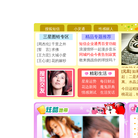
[圣诞节]
你太多，
要平安！
[圣诞节]
搜狐短信
小灵通
性感丽人
能正大光明
三星图铃专区
精品专题推荐
天都要快
[圣诞节]
短信企业通秀百变功能
[周杰伦] 千里之外
如意,快乐
浪漫情怀一起漫步音乐
[誓 言] 求佛
[元旦]
看
同城约会今夜告别寂寞
[王力宏] 大城小爱
断电。爱
敢来挑战你的球技吗？
[王心凌] 花的嫁纱
你是我专
[元旦]
如
精彩生活
起；二是
离。水晶
星座运势
每日财运
[元旦]
当
花边新闻
魔鬼辞典
今日运程
泣，这痛
情感测试
生活笑话
桃花运，
卖了。水
[春节]
风
颜！冬去
道一声平
[春节]
传
片叶子是
送你一棵
[圣诞节]
你太多，