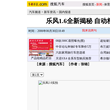
搜狐首页
-
新闻
-
体育
汽车频道
>
新车资讯
>
国内报道
乐风1.6全新揭秘 自动档
我来说两句
时间：2006年06月30日18:49
08款300C谍照曝光(图)
超短裙
中非论坛奔驰E专车降价5万
布兰妮
六款家用旅行车您选谁
台湾妹
产品组精品栏目
天语SX4 全系车型购买推荐
希尔顿
【
来源：搜狐汽车
】 【
作者：张锦
】