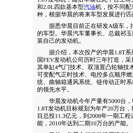
和2.0L四款基本型
汽油
机，按不同配
种，根据华晨的将来车型发展进行匹
据悉华晨目前正在研发A级车，排量涉及
的车型。华晨汽车董事长、总裁祁玉
装自己的发动机。
据介绍，本次投产的华晨1.8T系
国FEV发动机公司历时三年打造，
其单缸4气门技术、双顶置凸轮轴技
可变配气正时技术、电控多点顺序燃
统、曲轴箱通风系统、链传动正时系
的领先水平。
华晨发动机今年产量有5000台，明
1.8T发动机目标规划为年产20万
目总投11.3亿元，到2008年一期工
能，2010年达到二期10万台的产能。