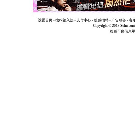
[元旦]
看
断电。爱
你是我专
[元旦]
如
设置首页
-
搜狗输入法
-
支付中心
-
搜狐招聘
-
广告服务
-
客
起；二是
Copyright © 2018 Sohu.com I
离。水晶
搜狐不良信息
[元旦]
当
泣，这痛
卖了。水
[春节]
风
颜！冬去
道一声平
[春节]
传
片叶子是
送你一棵