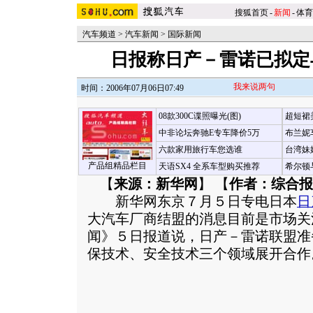
搜狐首页
-
新闻
-
体育
汽车频道
>
汽车新闻
>
国际新闻
日报称日产－雷诺已拟定
我来说两句
时间：2006年07月06日07:49
08款300C谍照曝光(图)
超短裙
中非论坛奔驰E专车降价5万
布兰妮
六款家用旅行车您选谁
台湾妹
产品组精品栏目
天语SX4 全系车型购买推荐
希尔顿
【
来源：新华网
】 【
作者：综合报
新华网东京７月５日专电日本
日
大汽车厂商结盟的消息目前是市场关
闻》５日报道说，日产－雷诺联盟准
保技术、安全技术三个领域展开合作