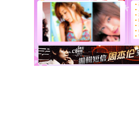
道一声平
[春节]
传
片叶子是
送你一棵
[圣诞节]
你太多，
要平安！
[圣诞节]
能正大光明
天都要快
[圣诞节]
如意,快乐
[元旦]
看
断电。爱
你是我专
[元旦]
如
起；二是
离。水晶
[元旦]
当
泣，这痛
卖了。水
[春节]
风
颜！冬去
道一声平
[春节]
传
片叶子是