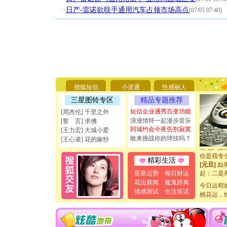
·
日产-雷诺欲联手通用汽车占领市场高点
(07/05 07:40)
[圣诞节]
你太多，
要平安！
搜狐短信
小灵通
性感丽人
[圣诞节]
三星图铃专区
精品专题推荐
能正大光明
天都要快
短信企业通秀百变功能
[周杰伦] 千里之外
[圣诞节]
浪漫情怀一起漫步音乐
[誓 言] 求佛
如意,快乐
同城约会今夜告别寂寞
[王力宏] 大城小爱
[元旦]
看
敢来挑战你的球技吗？
[王心凌] 花的嫁纱
断电。爱
你是我专
精彩生活
[元旦]
如
起；二是
星座运势
每日财运
离。水晶
花边新闻
魔鬼辞典
今日运程
[元旦]
当
情感测试
生活笑话
桃花运，
泣，这痛
卖了。水
[春节]
风
颜！冬去