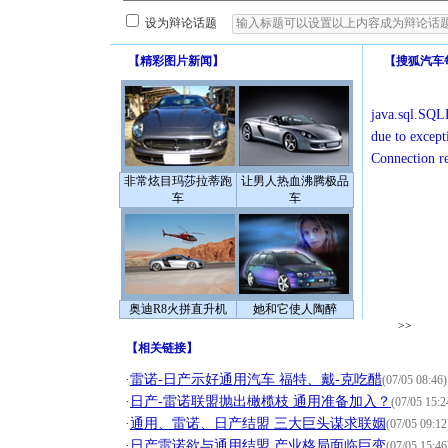
设为辩论话题
【
精彩图片新闻
】
【
搜狐汽车
java.sql.SQLE
due to except
Connection r
非常炫目玛莎拉蒂跑
让男人热血沸腾极品
车
车
奥迪R8火拼直升机
她和它使人陶醉
>>
【
相关链接
】
·
雷诺-日产示好通用汽车 福特、戴-克吃醋
(07/05 08:46)
·
日产-雷诺联盟抛出橄榄枝 通用准备加入？
(07/05 15:2
·
通用、雷诺、日产结盟 三大巨头谋求联姻
(07/05 09:12
·
日产雷诺欲与通用结盟 产业格局面临巨变
(07/05 15:46