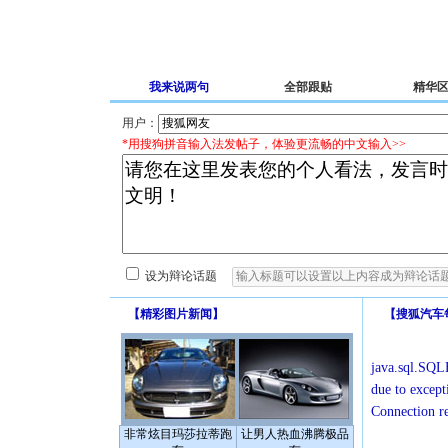
我来说两句
全部跟贴
精华
用户：
*用搜狗拼音输入法发帖子，体验更流畅的中文输入>>
设为辩论话题
【
精彩图片新闻
】
【
搜狐汽车
java.sql.SQLE
due to except
Connection r
非常炫目玛莎拉蒂跑
让男人热血沸腾极品