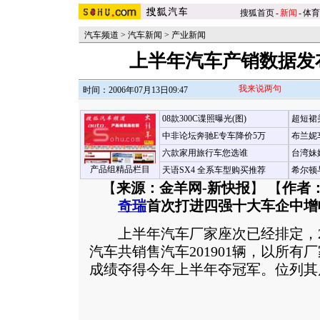
搜狐首页
-
新闻
-
体育
汽车频道
>
汽车新闻
>
产业新闻
上半年汽车产销数据发
我来说两句
时间：2006年07月13日09:47
08款300C谍照曝光(图)
超短裙
中非论坛奔驰E专车降价5万
布兰妮
六款家用旅行车您选谁
台湾妹
产品组精品栏目
天语SX4 全系车型购买推荐
希尔顿
【
来源：金羊网-新快报
】 【
作者
奇瑞
首次打进四强十大车企中增
上半年汽车厂家座次已经排定，200
汽车共销售汽车201901辆，以所有
成绩夺得今年上半年夺冠军。位列其