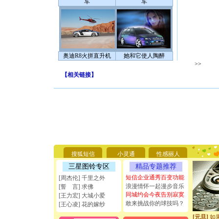
车
车
奥迪R8火拼直升机
她和它使人陶醉
>>
【
相关链接
】
[圣诞节]
你太多，
要平安！
[圣诞节]
搜狐短信
小灵通
性感丽人
能正大光明
天都要快
三星图铃专区
精品专题推荐
[圣诞节]
短信企业通秀百变功能
[周杰伦] 千里之外
如意,快乐
浪漫情怀一起漫步音乐
[誓 言] 求佛
[元旦]
看
同城约会今夜告别寂寞
[王力宏] 大城小爱
断电。爱
敢来挑战你的球技吗？
[王心凌] 花的嫁纱
你是我专
[元旦]
如