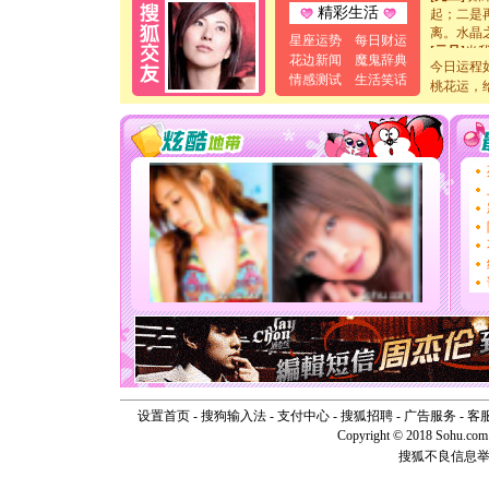
起；二是
精彩生活
离。水晶
星座运势
每日财运
[元旦]
当
花边新闻
魔鬼辞典
泣，这痛
今日运程
情感测试
生活笑话
卖了。水
桃花运，
[春节]
风
颜！冬去
道一声平
[春节]
传
片叶子是
送你一棵
[圣诞节]
你太多，
要平安！
[圣诞节]
能正大光明
天都要快
[圣诞节]
如意,快乐
[元旦]
看
断电。爱
你是我专
[元旦]
如
设置首页
-
搜狗输入法
-
支付中心
-
搜狐招聘
-
广告服务
-
客
起；二是
Copyright © 2018 Sohu.com I
离。水晶
搜狐不良信息
[元旦]
当