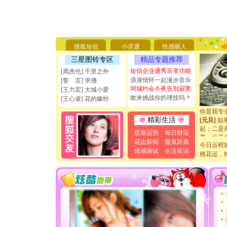
[圣诞节]
你太多，
要平安！
搜狐短信
小灵通
性感丽人
[圣诞节]
能正大光明
三星图铃专区
精品专题推荐
天都要快
短信企业通秀百变功能
[周杰伦] 千里之外
[圣诞节]
浪漫情怀一起漫步音乐
[誓 言] 求佛
如意,快乐
同城约会今夜告别寂寞
[王力宏] 大城小爱
[元旦]
看
敢来挑战你的球技吗？
[王心凌] 花的嫁纱
断电。爱
你是我专
[元旦]
如
精彩生活
起；二是
星座运势
每日财运
离。水晶
花边新闻
魔鬼辞典
[元旦]
当
今日运程
泣，这痛
情感测试
生活笑话
桃花运，
卖了。水
[春节]
风
颜！冬去
道一声平
[春节]
传
片叶子是
送你一棵
[圣诞节]