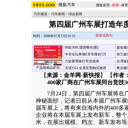
搜狐首页
-
新闻
-
体育
汽车频道
>
汽车新闻
>
综合新闻
第四届广州车展打造年
我来说两句
时间：2006年07月13日10:16
08款300C谍照曝光(图)
超短裙
中非论坛奔驰E专车降价5万
布兰妮
六款家用旅行车您选谁
台湾妹
产品组精品栏目
天语SX4 全系车型购买推荐
希尔顿
【
来源：金羊网-新快报
】 【
作者
400家厂商在广州车展同台竞技
7月24日，第四届广州车展将在
神秘面纱，记者日前从本届广州车展
届车展上，将有来自海内外的400多
企业将在本届车展上发布新车，整个展
米，在展出规模、档次、新车发布等