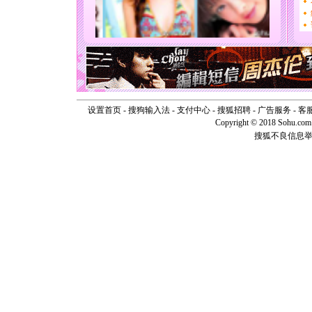
你太多，
要平安！
[圣诞节]
能正大光明
天都要快
[圣诞节]
如意,快乐
[元旦]
看
断电。爱
你是我专
设置首页
-
搜狗输入法
-
支付中心
-
搜狐招聘
-
广告服务
-
客
[元旦]
如
Copyright © 2018 Sohu.com I
起；二是
搜狐不良信息
离。水晶
[元旦]
当
泣，这痛
卖了。水
[春节]
风
颜！冬去
道一声平
[春节]
传
片叶子是
送你一棵