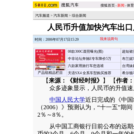
搜狐首页
-
新闻
-
体育
汽车频道
>
汽车新闻
>
综合新闻
人民币升值加快汽车出口
我来说两句
时间：2006年07月17日15:29
08款300C谍照曝光(图)
超短裙
中非论坛奔驰E专车降价5万
布兰妮
六款家用旅行车您选谁
台湾妹
产品组精品栏目
天语SX4 全系车型购买推荐
希尔顿
【
来源：《财经时报》
】 【
作者：
众多迹象显示，人民币的升值速
中国人民大学
近日完成的《中国
（2006）》预测认为，“十一五”期
2％～8％。
从中国工商银行日前公布的远期
币的3个月、6个月、9个月和一年的