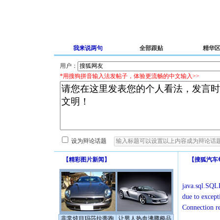
我来说两句
全部跟贴
精华
用户：
*用搜狗拼音输入法发帖子，体验更流畅的中文输入>>
设为辩论话题
【
精彩图片新闻
】
【
搜狐汽车
java.sql.SQLE
due to except
Connection r
非常炫目玛莎拉蒂跑
让男人热血沸腾极品