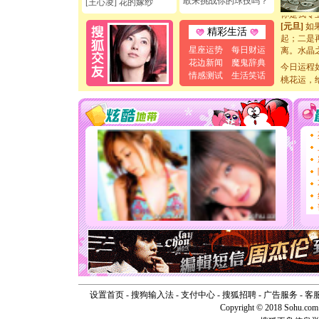
敢来挑战你的球技吗？
[王心凌] 花的嫁纱
你是我专
[元旦]
如
精彩生活
起；二是
离。水晶
星座运势
每日财运
[元旦]
当
花边新闻
魔鬼辞典
今日运程
泣，这痛
情感测试
生活笑话
桃花运，
卖了。水
[春节]
风
颜！冬去
道一声平
[春节]
传
片叶子是
送你一棵
[圣诞节]
你太多，
要平安！
[圣诞节]
能正大光明
天都要快
[圣诞节]
如意,快乐
[元旦]
看
断电。爱
你是我专
设置首页
-
搜狗输入法
-
支付中心
-
搜狐招聘
-
广告服务
-
客
[元旦]
如
Copyright © 2018 Sohu.com I
起；二是