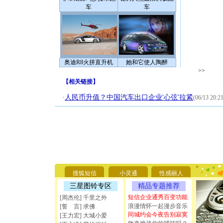
车
车
奥迪R8火拼直升机
她和它使人陶醉
>>
【
相关链接
】
·
人民币升值？中国汽车出口企业'心弦'拉紧
(06/13 20:21
[圣诞节]
你太多，
要平安！
[圣诞节]
搜狐短信
小灵通
性感丽人
能正大光明
三星图铃专区
精品专题推荐
天都要快
[圣诞节]
短信企业通秀百变功能
[周杰伦] 千里之外
如意,快乐
浪漫情怀一起漫步音乐
[誓 言] 求佛
[元旦]
看
同城约会今夜告别寂寞
[王力宏] 大城小爱
断电。爱