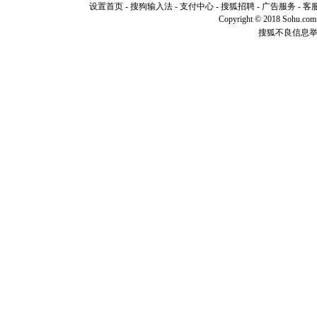
你是我专
设置首页
-
搜狗输入法
-
支付中心
-
搜狐招聘
-
广告服务
-
客
[元旦]
如
Copyright © 2018 Sohu.com I
起；二是
搜狐不良信息
离。水晶
[元旦]
当
泣，这痛
卖了。水
[春节]
风
颜！冬去
道一声平
[春节]
传
片叶子是
送你一棵