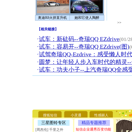
奥迪R8火拼直升机
她和它使人陶醉
>>
【
相关链接
】
·
试车：新砝码--奇瑞QQ EZdrive
(01/2
·
试车：容易开--奇瑞QQ EZdrive(图)
(
·
试驾奇瑞QQ-Ezdrive：感受懒人时
·
圆梦：让年轻人步入车时代的精灵--
·
试车：功夫小子--上汽奇瑞QQ全感受
[圣诞节]
你太多，
要平安！
搜狐短信
小灵通
性感丽人
[圣诞节]
能正大光明
三星图铃专区
精品专题推荐
天都要快
短信企业通秀百变功能
[周杰伦] 千里之外
[圣诞节]