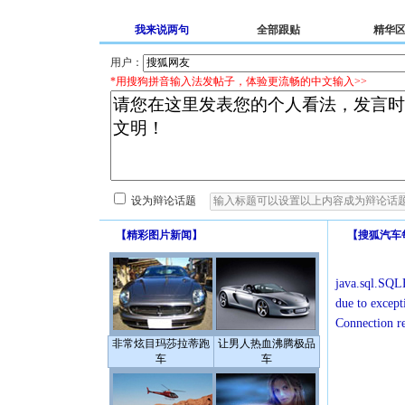
我来说两句
全部跟贴
精华
用户：
*用搜狗拼音输入法发帖子，体验更流畅的中文输入>>
设为辩论话题
【
精彩图片新闻
】
【
搜狐汽车
java.sql.SQLE
due to except
Connection r
非常炫目玛莎拉蒂跑
让男人热血沸腾极品
车
车