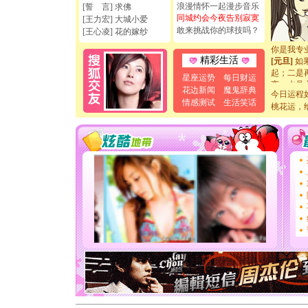
浪漫情怀一起漫步音乐
[誓 言] 求佛
如意,快乐
同城约会今夜告别寂寞
[王力宏] 大城小爱
[元旦]
看
敢来挑战你的球技吗？
[王心凌] 花的嫁纱
断电。爱
你是我专
[元旦]
如
精彩生活
起；二是
星座运势
每日财运
离。水晶
花边新闻
魔鬼辞典
[元旦]
当
今日运程
情感测试
生活笑话
泣，这痛
桃花运，
卖了。水
[春节]
风
颜！冬去
道一声平
[春节]
传
片叶子是
送你一棵
[圣诞节]
你太多，
要平安！
[圣诞节]
能正大光明
天都要快
[圣诞节]
如意,快乐
[元旦]
看
断电。爱