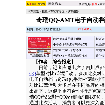
搜狐首页
-
新闻
-
体育
汽车频道
>
搜狐汽车试车专区
>
试车报告
奇瑞QQ-AMT电子自动
我来说两句
时间：2006年07月17日22:14
08款300C谍照曝光(图)
超短裙
中非论坛奔驰E专车降价5万
布兰妮
六款家用旅行车您选谁
台湾妹
产品组精品栏目
天语SX4 全系车型购买推荐
希尔顿
【
作者：综合报道
】
日前，记者应邀出席了四川成都
QQ
车型对比试驾活动，参加此次对
电子自动档与奇瑞QQ手动档两款小
对比试驾活动大多是在不同品牌的相
出高下，这似乎更符合“同行是冤家
瑞QQ产品进行QQ家族间的自我PK
通过此次活动，消费者可以更深入全