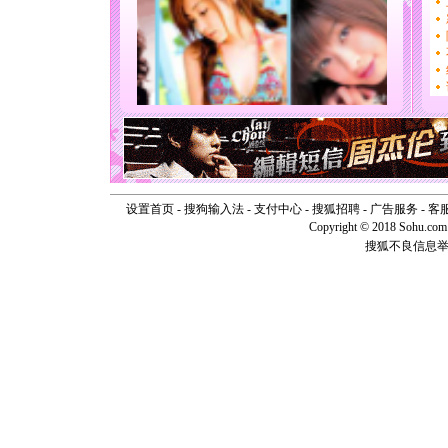
片叶子是
送你一棵
[圣诞节]
你太多，
要平安！
[圣诞节]
能正大光明
天都要快
[圣诞节]
如意,快乐
[元旦]
看
断电。爱
设置首页
-
搜狗输入法
-
支付中心
-
搜狐招聘
-
广告服务
-
客
你是我专
Copyright © 2018 Sohu.com I
[元旦]
如
起；二是
搜狐不良信息
离。水晶
[元旦]
当
泣，这痛
卖了。水
[春节]
风
颜！冬去
道一声平
[春节]
传
片叶子是
送你一棵