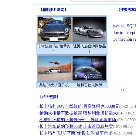
【
精彩图片新闻
】
【
搜狐汽车
java.sql.SQLE
due to except
Connection r
非常炫目玛莎拉蒂跑
让男人热血沸腾极品
车
车
奥迪R8火拼直升机
她和它使人陶醉
>>
【
相关链接
】
·
长丰猎豹SUV全线降价 最高降幅达30000元
(07/21 08:4
·
抢购大排量车数据披露 猎豹销量增长最大
(04/10 10:21
·
小型SUV猎豹飞腾低身价、低耗油赢市场
(02/13 07:39
·
长丰汽车猎豹飞腾05款 上市首日就热卖
(10/27 09:52)
·
长丰猎豹飞腾"垄断"销售 进军轿车市场
(10/21 09:00)