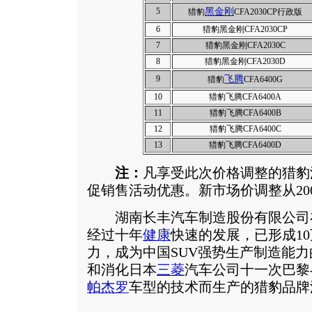
5
黑金刚
猎豹
CFA2030CP行政版
6
猎豹黑金刚CFA2030CP
7
猎豹黑金刚CFA2030C
8
猎豹黑金刚CFA2030D
9
飞腾
猎豹
CFA6400G
10
猎豹飞腾CFA6400A
11
猎豹飞腾CFA6400B
12
猎豹飞腾CFA6400C
13
猎豹飞腾CFA6400D
注：
凡享受此次价格调整的猎豹
促销售活动优惠。新市场价调整从200
湖南长丰汽车制造股份有限公司
经过十年
健康
快速的发展，已形成10
力，成为中国SUV强势生产制造能
和消化日本
三菱
汽车公司十一次巴黎
帕杰罗
车型的技术而生产的猎豹品牌