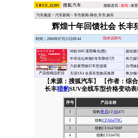
搜狐首页
-
新闻
-
体育
汽车频道
>
汽车新闻
>
车市新闻-降价,车市,购车
辉煌十年回馈社会 长丰
我来说两句
时间：2006年07月21日09:44
08款300C谍照曝光(图)
超短裙
中非论坛奔驰E专车降价5万
布兰妮
六款家用旅行车您选谁
台湾妹
产品组精品栏目
天语SX4 全系车型购买推荐
希尔顿
【
来源：搜狐汽车
】 【
作者：综合
长丰
猎豹
SUV全线车型价格变动表
序号
产品名称
1
奇兵
A6
猎豹
CF
473
2
CFA6470G
猎豹
3
猎豹CFA6470MP
4
猎豹CFA6470L