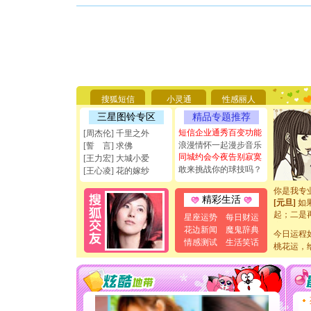
[圣诞节]
你太多，
要平安！
搜狐短信
小灵通
性感丽人
[圣诞节]
能正大光明
三星图铃专区
精品专题推荐
天都要快
短信企业通秀百变功能
[周杰伦] 千里之外
[圣诞节]
浪漫情怀一起漫步音乐
[誓 言] 求佛
如意,快乐
同城约会今夜告别寂寞
[王力宏] 大城小爱
[元旦]
看
敢来挑战你的球技吗？
[王心凌] 花的嫁纱
断电。爱
你是我专
[元旦]
如
精彩生活
起；二是
星座运势
每日财运
离。水晶
花边新闻
魔鬼辞典
[元旦]
当
今日运程
情感测试
生活笑话
泣，这痛
桃花运，
卖了。水
[春节]
风
颜！冬去
道一声平
[春节]
传