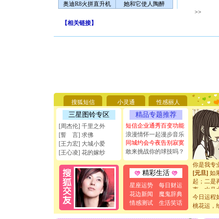
奥迪R8火拼直升机
她和它使人陶醉
>>
【
相关链接
】
[圣诞节]
你太多，
要平安！
搜狐短信
小灵通
性感丽人
[圣诞节]
能正大光明
三星图铃专区
精品专题推荐
天都要快
短信企业通秀百变功能
[周杰伦] 千里之外
[圣诞节]
浪漫情怀一起漫步音乐
[誓 言] 求佛
如意,快乐
同城约会今夜告别寂寞
[王力宏] 大城小爱
[元旦]
看
敢来挑战你的球技吗？
[王心凌] 花的嫁纱
断电。爱
你是我专
[元旦]
如
精彩生活
起；二是
星座运势
每日财运
离。水晶
花边新闻
魔鬼辞典
[元旦]
当
今日运程
情感测试
生活笑话
泣，这痛
桃花运，
卖了。水