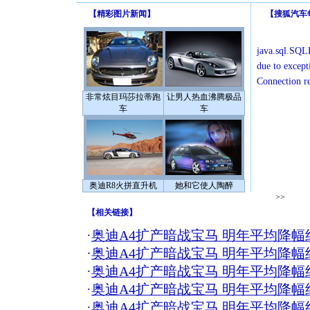
【
精彩图片新闻
】
【
搜狐汽车
java.sql.SQLE
due to except
Connection r
非常炫目玛莎拉蒂跑
让男人热血沸腾极品
车
车
奥迪R8火拼直升机
她和它使人陶醉
>>
【
相关链接
】
·
奥迪A4扩产暗战宝马 明年平均降幅
·
奥迪A4扩产暗战宝马 明年平均降幅
·
奥迪A4扩产暗战宝马 明年平均降幅
·
奥迪A4扩产暗战宝马 明年平均降幅
·
奥迪A4扩产暗战宝马 明年平均降幅