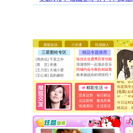
[圣诞节]
你太多，
搜狐短信
小灵通
性感丽人
要平安！
[圣诞节]
三星图铃专区
精品专题推荐
能正大光明
短信企业通秀百变功能
[周杰伦] 千里之外
天都要快
浪漫情怀一起漫步音乐
[誓 言] 求佛
[圣诞节]
同城约会今夜告别寂寞
[王力宏] 大城小爱
如意,快乐
敢来挑战你的球技吗？
[王心凌] 花的嫁纱
[元旦]
看
断电。爱
你是我专
精彩生活
[元旦]
如
星座运势
每日财运
起；二是
花边新闻
魔鬼辞典
离。水晶
今日运程
[元旦]
当
情感测试
生活笑话
桃花运，
泣，这痛
卖了。水
[春节]
风
颜！冬去
道一声平