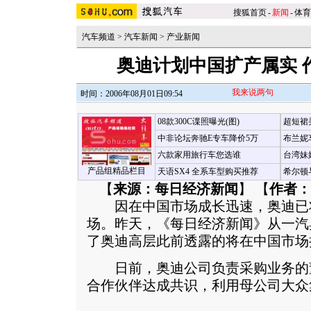
搜狐首页
-
新闻
-
体育
汽车频道
>
汽车新闻
>
产业新闻
奥迪计划中国扩产属实 
我来说两句
时间：2006年08月01日09:54
08款300C谍照曝光(图)
超短裙
中非论坛奔驰E专车降价5万
布兰妮
六款家用旅行车您选谁
台湾妹
产品组精品栏目
天语SX4 全系车型购买推荐
希尔顿
【
来源：每日经济新闻
】 【
作者：
因在中国市场成长迅速，奥迪已
场。昨天，《每日经济新闻》从一汽
了奥迪高层此前透露的将在中国市场
日前，奥迪公司负责采购业务的
合作伙伴达成共识，利用母公司大众