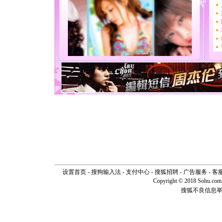
[春节]
传
片叶子是
送你一棵
[圣诞节]
你太多，
要平安！
[圣诞节]
能正大光明
天都要快
[圣诞节]
如意,快乐
[元旦]
看
断电。爱
你是我专
[元旦]
如
起；二是
离。水晶
[元旦]
当
泣，这痛
卖了。水
设置首页
-
搜狗输入法
-
支付中心
-
搜狐招聘
-
广告服务
-
客
[春节]
风
Copyright © 2018 Sohu.com I
颜！冬去
搜狐不良信息
道一声平
[春节]
传
片叶子是
送你一棵