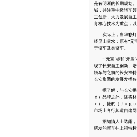
是有明晰的长期规划。
域，并注重中级轿车领
主创新，大力发展自主
育核心技术为重点，以
实际上，当华彩灯光
经显山露水：原有“元
于轿车及类轿车。
“‘元宝’标和‘矛盾
现了长安自主创新、培
轿车与之前的长安福特
长安集团的发展发挥各
据了解，与长安携手
ｄ）品牌之外，还将林
ｒ）、捷豹（Ｊａｇｕ
市场上各行其道自建网
据知情人士透露，福
研发的新车挂上福特标