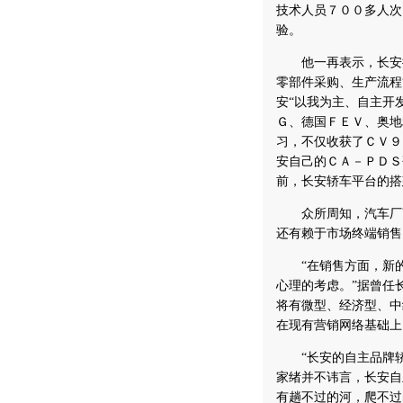
技术人员７００多人次
验。
他一再表示，长安搞
零部件采购、生产流程
安“以我为主、自主开
Ｇ、德国ＦＥＶ、奥地
习，不仅收获了ＣＶ９
安自己的ＣＡ－ＰＤＳ
前，长安轿车平台的搭
众所周知，汽车厂商
还有赖于市场终端销售
“在销售方面，新的
心理的考虑。”据曾任
将有微型、经济型、中
在现有营销网络基础上
“长安的自主品牌轿
家绪并不讳言，长安自
有趟不过的河，爬不过