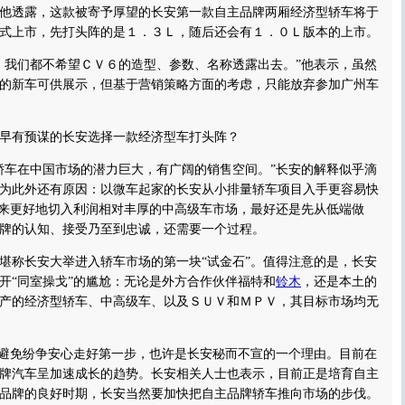
他透露，这款被寄予厚望的长安第一款自主品牌两厢经济型轿车将于
式上市，先打头阵的是１．３Ｌ，随后还会有１．０Ｌ版本的上市。
我们都不希望ＣＶ６的造型、参数、名称透露出去。”他表示，虽然
的新车可供展示，但基于营销策略方面的考虑，只能放弃参加广州车
有预谋的长安选择一款经济型车打头阵？
车在中国市场的潜力巨大，有广阔的销售空间。”长安的解释似乎滴
为此外还有原因：以微车起家的长安从小排量轿车项目入手更容易快
将来更好地切入利润相对丰厚的中高级车市场，最好还是先从低端做
牌的认知、接受乃至到忠诚，还需要一个过程。
称长安大举进入轿车市场的第一块“试金石”。值得注意的是，长安
开“同室操戈”的尴尬：无论是外方合作伙伴福特和
铃木
，还是本土的
产的经济型轿车、中高级车、以及ＳＵＶ和ＭＰＶ，其目标市场均无
避免纷争安心走好第一步，也许是长安秘而不宣的一个理由。目前在
牌汽车呈加速成长的趋势。长安相关人士也表示，目前正是培育自主
品牌的良好时期，长安当然要加快把自主品牌轿车推向市场的步伐。