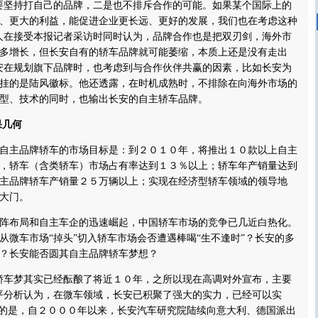
坚持打自己的品牌，二是也不排斥合作的可能。如果某个国际上的
、更大的利益，能促进企业更长远、更好的发展，我们也在考虑这种
人在接受本报记者采访时同时认为，品牌合作也是把双刃剑，海外市
多增长，但长安自有的轿车品牌就可能萎缩，本质上还是没有走出
安在规划旗下品牌时，也考虑到与合作伙伴共赢的因素，比如长安为
挂的是陆风徽标。他还透露，在时机成熟时，不排除在向海外市场的
型、技术的同时，也输出长安的自主轿车品牌。
果几何
主品牌轿车的市场目标是：到２０１０年，将推出１０款以上自主
，轿车（含类轿车）市场占有率达到１３％以上；轿车年产销量达到
主品牌轿车产销量２５万辆以上；实现在经济型轿车领域的领导地
大门。
布局和自主车企的迅速崛起，中国轿车市场的竞争已几近白热化。
从微车市场“掉头”切入轿车市场会否遭遇棒喝“生不逢时”？长安的多
？长安能否圆其自主品牌轿车梦想？
车梦其实已经酝酿了将近１０年，之所以现在高调对外宣布，主要
平分析认为，在微车领域，长安已积聚了强大的实力，已经可以实
键的是，自２０００年以来，长安汽车研究院陆续向意大利、德国派出