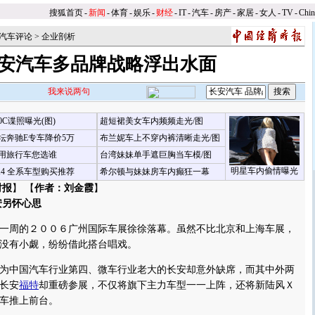
搜狐首页
-
新闻
-
体育
-
娱乐
-
财经
-
IT
-
汽车
-
房产
-
家居
-
女人
-
TV
-
Chi
汽车评论
>
企业剖析
安汽车多品牌战略浮出水面
我来说两句
00C谍照曝光(图)
超短裙美女车内频频走光/图
坛奔驰E专车降价5万
布兰妮车上不穿内裤清晰走光/图
用旅行车您选谁
台湾妹妹单手遮巨胸当车模/图
明星车内偷情曝光
X4 全系车型购买推荐
希尔顿与妹妹房车内癫狂一幕
时报
】 【
作者：刘金霞
】
安另怀心思
周的２００６广州国际车展徐徐落幕。虽然不比北京和上海车展，
没有小觑，纷纷借此搭台唱戏。
中国汽车行业第四、微车行业老大的长安却意外缺席，而其中外两
长安
福特
却重磅参展，不仅将旗下主力车型一一上阵，还将新陆风Ｘ
车推上前台。