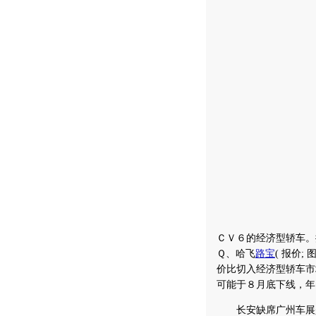
ＣＶ６的经济型轿车。
Ｑ、哈飞
路宝
(
报价
;
图
价比切入经济型轿车市
可能于８月底下线，年
长安缺席广州车展是