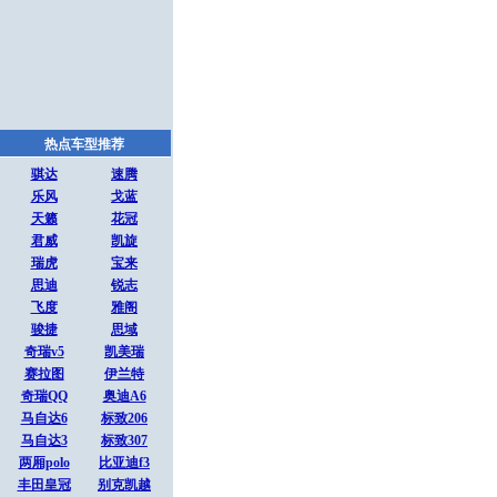
热点车型推荐
骐达
速腾
乐风
戈蓝
天籁
花冠
君威
凯旋
瑞虎
宝来
思迪
锐志
飞度
雅阁
骏捷
思域
奇瑞v5
凯美瑞
赛拉图
伊兰特
奇瑞QQ
奥迪A6
马自达6
标致206
马自达3
标致307
两厢polo
比亚迪f3
丰田皇冠
别克凯越