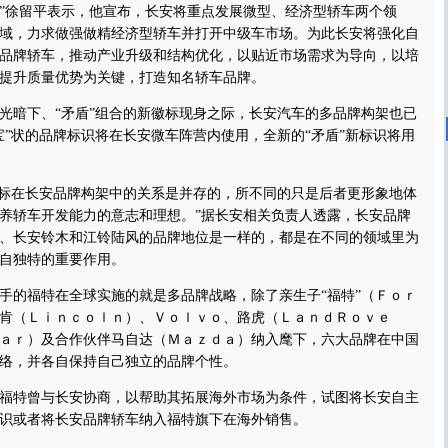
”徐留平表示，他宣布，长安将重点发展微型、经济型轿车两个领
域，力求做强做精经济型轿车并打开中级车市场。为此长安将强化自
品牌轿车，推动产业升级和结构优化，以贴近市场需求为导向，以培
提升质量优势为关键，打造知名轿车品牌。
暗下、“矛盾”组合的新徽标现身之际，长安汽车的多品牌构架也已
宝”状的品牌标识将在长安微车阵营内使用，全新的“矛盾”新标识将用
’标在长安品牌构架中的关系是并存的，所不同的只是后者更形象地体
养轿车开发能力的意志和理想。”据长安相关负责人透露，长安品牌
、长安铃木和江铃陆风的品牌地位是一样的，都是在不同的领域里为
自独特的重要作用。
的福特在全球实施的就是多品牌战略，除了亲生子“福特”（Ｆｏｒ
肯（Ｌｉｎｃｏｌｎ）、Ｖｏｌｖｏ、路虎（ＬａｎｄＲｏｖｅ
ａｒ）及合作伙伴马自达（Ｍａｚｄａ）纳入麾下，六大品牌在中国
络，并各自保持自己独立的品牌个性。
特曾与长安协商，以帮助其拓展海外市场为条件，试图将长安自主
识或者将长安品牌轿车纳入福特旗下在海外销售。