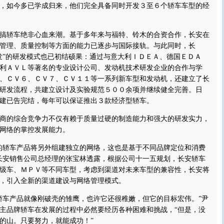
，如今多已学成归来，他们完全具备同时开发３至６个轿车车型的经
轿车绝非心血来潮。基于多年来与福特、铃木的合资合作，长安在
管理、质量控制等方面的能力已逐步与国际接轨。与此同时，长
发”的研发模式也已初结硕果：通过与意大利ＩＤＥＡ、德国ＥＤＡ
利ＡＶＬ等著名的专业设计公司、发动机技术研发企业的合作与学
、ＣＶ６、ＣＶ７、ＣＶ１１等一系列新车型和发动机，还建立了长
研发流程，共建立设计及实验规范５００余项并继续健全完善。日
建已告完结，每年可以保证推出３款经济型轿车。
的综合竞争力不仅有赖于质量过硬的制造能力和强大的研发实力，
网络的掌控发展能力。
轿车产品将另外组建独立的网络，这也是基于不同品牌定位和消费
长安销售公司总经理的张宝林透露，根据公司十一五规划，长安轿车
级车、ＭＰＶ等不同车型，考虑到渠道对未来车型的兼容性，长安将
，引入全新的渠道建设与网络管理模式。
车产品就像刚破壳的雏鹰，也许它还很稚嫩，但它的目标宏伟。”尹
主品牌轿车在发展的过程中必然要经历各种困难和挑战，“但是，没
的山。只要努力，就能成功！”