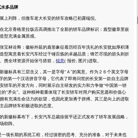
试水多品牌
上列阵，但微车老大长安的轿车攻略已初露端倪。
北京香格里拉饭店高调推出了全新的轿车品牌标识：盾型徽章里嵌
造型充满金属质感。
宝林诠释：徽标外延的盾形象征着历经百年洗礼的长安犹如厚积薄
造型寓意着长安汽车经过千锤百炼的卓越品质；锋芒尽现的箭头则折
、携全球资源开始张弓搭箭，
锐意
(
报价
;
图片
)进取。
徽标具有三层含义，其一是字母“Ａ”的寓意。作为２６个英文字母
”字的第一个汉语拼音字母，它代表了即将问世的长安第一款自主品牌
安轿车的开发方向，同时展示自主研发的实力和力争做“中国第一轿
意的“矛尖”。这种精神着重体现了长安轿车对用户购买意愿和价值心
拥有充满生命活力的欲望，也因此更加勇于拼搏。其三是向上的进取
主品牌轿车积极进取的态度。
新徽标幕布下，长安汽车总裁徐留平还正式发布了轿车发展战略，
场助阵。
一项长期的系统工程，经过缜密的思考、充分的准备，对于未来也