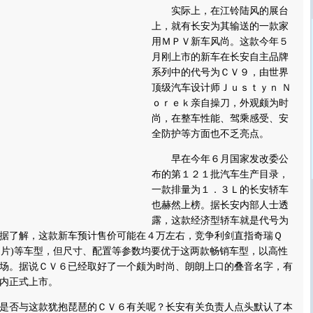
实际上，在江铃陆风的展台
上，就有长安为其输送的一款家
用ＭＰＶ新车风尚。这款今年５
月刚上市的新车在长安自主品牌
系列中的代号为ＣＶ９，由世界
顶级汽车设计师Ｊｕｓｔｙｎ Ｎ
ｏｒｅｋ亲自操刀，外观颇为时
尚，在整车性能、驾乘感受、安
全防护等方面也不乏亮点。
早在今年６月国家发改委公
布的第１２１批汽车生产目录，
一款排量为１．３Ｌ的长安轿车
也赫然上榜。据长安内部人士透
露，这款经济型轿车就是代号为
据了解，这款新车预计售价可能在４万左右，竞争利剑直指奇瑞Ｑ
片
)等车型，但尺寸、配置等参数均要优于这两款畅销车型，以高性
场。据说ＣＶ６已经取好了一个颇为时尚、朗朗上口的叠音名字，有
内正式上市。
否与这款犹抱琵琶的ＣＶ６有关呢？长安有关负责人点头默认了本