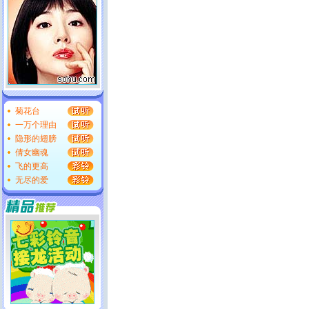
菊花台
一万个理由
隐形的翅膀
倩女幽魂
飞的更高
无尽的爱