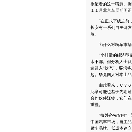
报记者的这一猜测。据
１１月北京车展期间正
“在正式下线之前，
长安有一系列自主研发
展。
为什么对轿车市场早
“小排量的经济型轿
水不漏。但分析人士认
速进入“状态”，要想
起。毕竟国人对本土品
由此看来，ＣＶ６堪
此举可能也基于先期避
合作伙伴江铃，它们在
重叠。
“攘外必先安内”，
中国汽车市场，自主品
轿车品牌、低成本建立