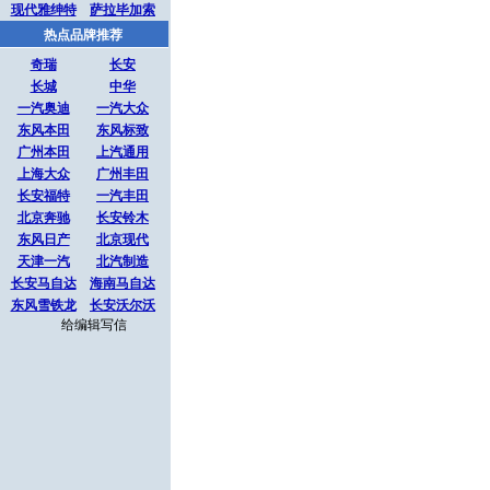
现代雅绅特
萨拉毕加索
热点品牌推荐
奇瑞
长安
长城
中华
一汽奥迪
一汽大众
东风本田
东风标致
广州本田
上汽通用
上海大众
广州丰田
长安福特
一汽丰田
北京奔驰
长安铃木
东风日产
北京现代
天津一汽
北汽制造
长安马自达
海南马自达
东风雪铁龙
长安沃尔沃
给编辑写信