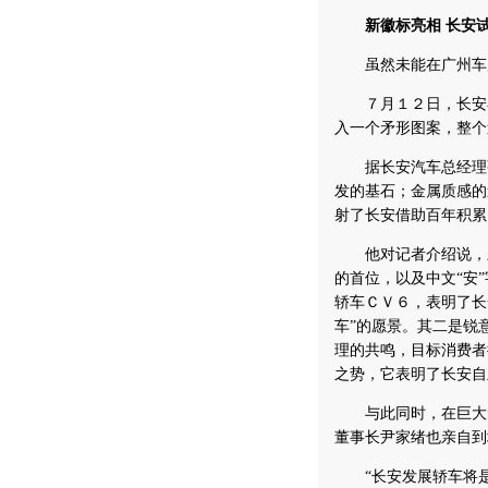
新徽标亮相 长安
虽然未能在广州车展
７月１２日，长安在
入一个矛形图案，整个
据长安汽车总经理张
发的基石；金属质感的
射了长安借助百年积累
他对记者介绍说，新
的首位，以及中文“安
轿车ＣＶ６，表明了长
车”的愿景。其二是锐
理的共鸣，目标消费者
之势，它表明了长安自
与此同时，在巨大的
董事长尹家绪也亲自到
“长安发展轿车将是