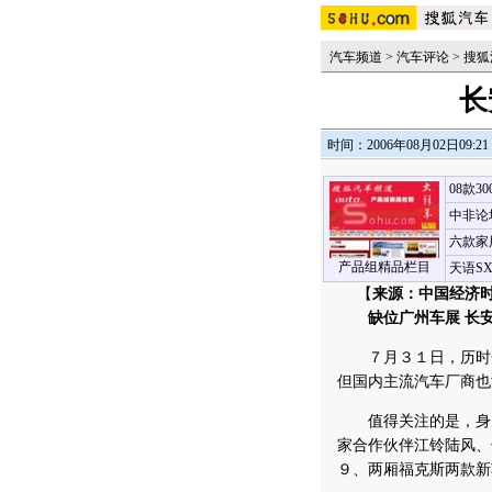
汽车频道
>
汽车评论
>
搜狐
长
时间：2006年08月02日09:21
08款3
中非论
六款家
产品组精品栏目
天语S
【
来源：中国经济
缺位广州车展 长
７月３１日，历时一
但国内主流汽车厂商也
值得关注的是，身为
家合作伙伴江铃陆风、
９、两厢福克斯两款新