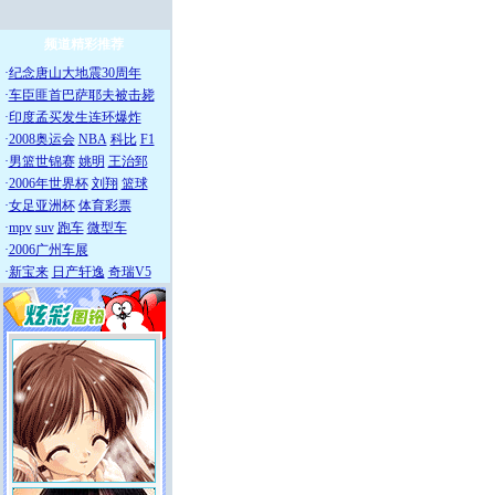
频道精彩推荐
·
纪念唐山大地震30周年
·
车臣匪首巴萨耶夫被击毙
·
印度孟买发生连环爆炸
·
2008奥运会
NBA
科比
F1
·
男篮世锦赛
姚明
王治郅
·
2006年世界杯
刘翔
篮球
·
女足亚洲杯
体育彩票
·
mpv
suv
跑车
微型车
·
2006广州车展
·
新宝来
日产轩逸
奇瑞V5