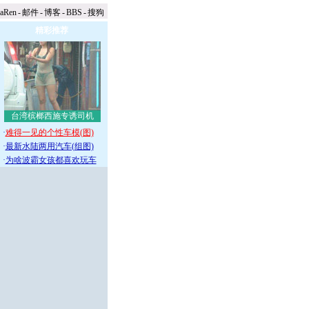
naRen
-
邮件
-
博客
-
BBS
-
搜狗
精彩推荐
台湾槟榔西施专诱司机
·
难得一见的个性车模(图)
·
最新水陆两用汽车(组图)
·
为啥波霸女孩都喜欢玩车