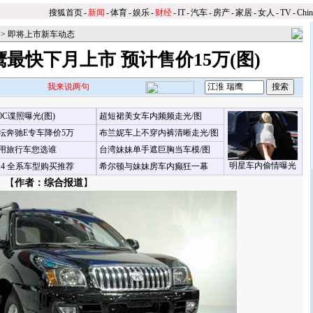
搜狐首页
-
新闻
-
体育
-
娱乐
-
财经
-
IT
-
汽车
-
房产
-
家居
-
女人
-
TV
-
Chi
>
即将上市新车动态
最快下月上市 预计售价15万(图)
我来说两句
00C谍照曝光(图)
超短裙美女车内频频走光/图
坛奔驰E专车降价5万
布兰妮车上不穿内裤清晰走光/图
用旅行车您选谁
台湾妹妹单手遮巨胸当车模/图
明星车内偷情曝光
X4 全系车型购买推荐
希尔顿与妹妹房车内癫狂一幕
 【
作者：综合报道
】