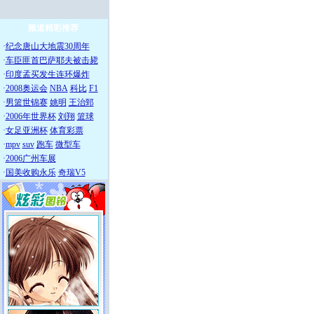
频道精彩推荐
·
纪念唐山大地震30周年
·
车臣匪首巴萨耶夫被击毙
·
印度孟买发生连环爆炸
·
2008奥运会
NBA
科比
F1
·
男篮世锦赛
姚明
王治郅
·
2006年世界杯
刘翔
篮球
·
女足亚洲杯
体育彩票
·
mpv
suv
跑车
微型车
·
2006广州车展
·
国美收购永乐
奇瑞V5