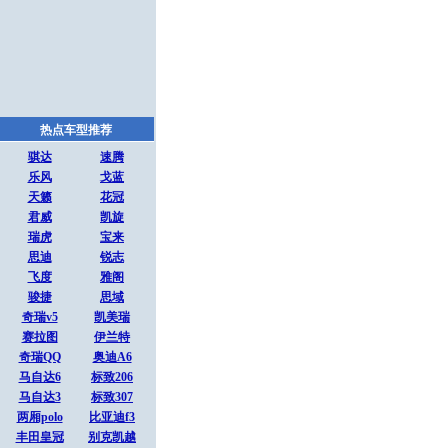
热点车型推荐
骐达
速腾
乐风
戈蓝
天籁
花冠
君威
凯旋
瑞虎
宝来
思迪
锐志
飞度
雅阁
骏捷
思域
奇瑞v5
凯美瑞
赛拉图
伊兰特
奇瑞QQ
奥迪A6
马自达6
标致206
马自达3
标致307
两厢polo
比亚迪f3
丰田皇冠
别克凯越