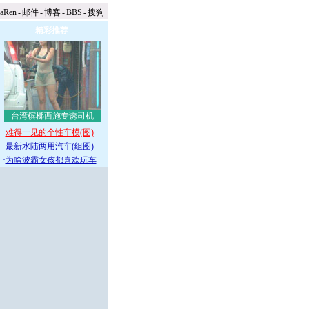
naRen
-
邮件
-
博客
-
BBS
-
搜狗
精彩推荐
台湾槟榔西施专诱司机
·
难得一见的个性车模(图)
·
最新水陆两用汽车(组图)
·
为啥波霸女孩都喜欢玩车