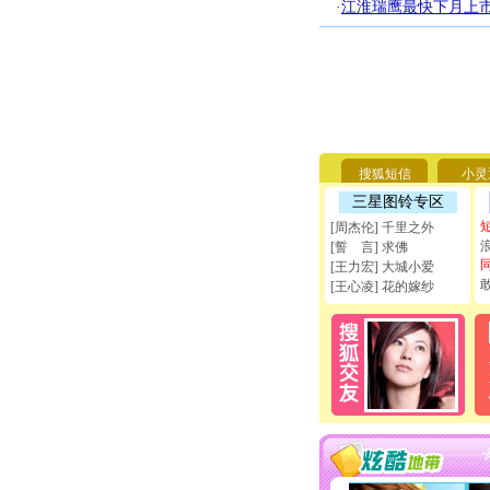
·
江淮瑞鹰最快下月上市
搜狐短信
小灵
三星图铃专区
[周杰伦] 千里之外
[誓 言] 求佛
[王力宏] 大城小爱
[王心凌] 花的嫁纱