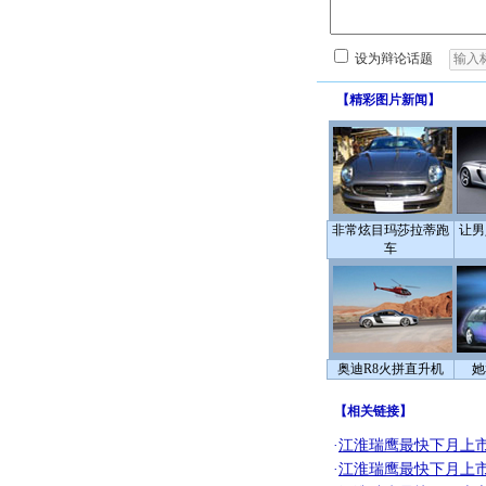
设为辩论话题
【
精彩图片新闻
】
非常炫目玛莎拉蒂跑
让男
车
奥迪R8火拼直升机
她
【
相关链接
】
·
江淮瑞鹰最快下月上市
·
江淮瑞鹰最快下月上市