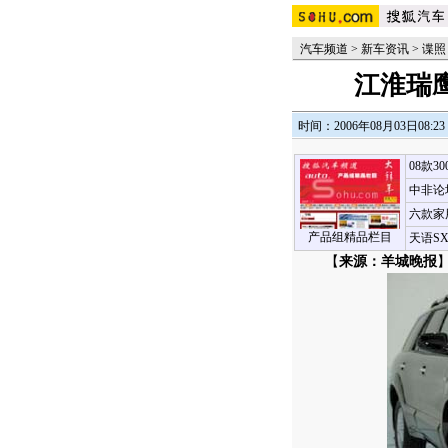
汽车频道
>
新车资讯
>
谍照
江淮瑞鹰
时间：2006年08月03日08:23
08款3
中非论
六款家
产品组精品栏目
天语S
【
来源：羊城晚报
】