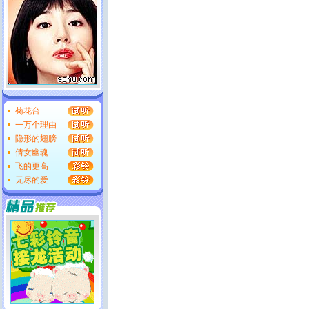
菊花台
一万个理由
隐形的翅膀
倩女幽魂
飞的更高
无尽的爱