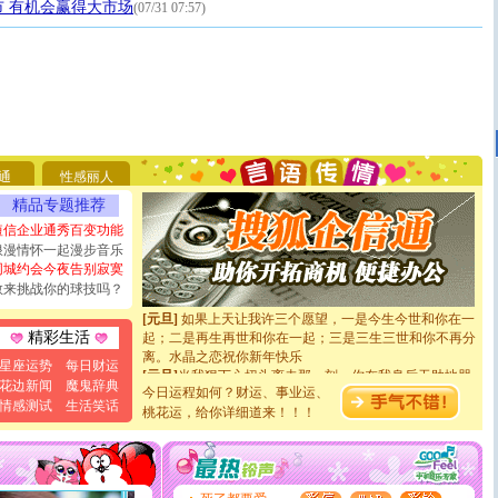
 有机会赢得大市场
(07/31 07:57)
[圣诞节]
圣诞节到了，想想没什么送给你的，又不打算给
你太多，只有给你五千万：千万快乐！千万要健康！千万
要平安！千万要知足！千万不要忘记我！
[圣诞节]
不只这样的日子才会想起你,而是这样的日子才
通
性感丽人
能正大光明地骚扰你,告诉你,圣诞要快乐!新年要快乐!天
天都要快乐噢!
精品专题推荐
[圣诞节]
奉上一颗祝福的心,在这个特别的日子里,愿幸福,
短信企业通秀百变功能
如意,快乐,鲜花,一切美好的祝愿与你同在.圣诞快乐!
浪漫情怀一起漫步音乐
[元旦]
看到你我会触电；看不到你我要充电；没有你我会
同城约会今夜告别寂寞
断电。爱你是我职业，想你是我事业，抱你是我特长，吻
敢来挑战你的球技吗？
你是我专业！水晶之恋祝你新年快乐
[元旦]
如果上天让我许三个愿望，一是今生今世和你在一
起；二是再生再世和你在一起；三是三生三世和你不再分
精彩生活
离。水晶之恋祝你新年快乐
星座运势
每日财运
[元旦]
当我狠下心扭头离去那一刻，你在我身后无助地哭
花边新闻
魔鬼辞典
泣，这痛楚让我明白我多么爱你。我转身抱住你：这猪不
今日运程如何？财运、事业运、
卖了。水晶之恋祝你新年快乐。
情感测试
生活笑话
桃花运，给你详细道来！！！
[春节]
风柔雨润好月圆，半岛铁盒伴身边，每日尽显开心
颜！冬去春来似水如烟，劳碌人生需尽欢！听一曲轻歌，
道一声平安！新年吉祥万事如愿
[春节]
传说薰衣草有四片叶子：第一片叶子是信仰，第二