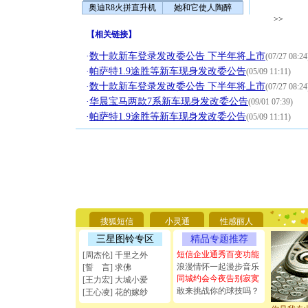
奥迪R8火拼直升机
她和它使人陶醉
>>
【
相关链接
】
·
数十款新车登录发改委公告 下半年将上市
(07/27 08:24
·
帕萨特1.9途胜等新车现身发改委公告
(05/09 11:11)
·
数十款新车登录发改委公告 下半年将上市
(07/27 08:24
·
华晨宝马两款7系新车现身发改委公告
(09/01 07:39)
·
帕萨特1.9途胜等新车现身发改委公告
(05/09 11:11)
[圣诞节]
你太多，
要平安！
搜狐短信
小灵通
性感丽人
[圣诞节]
能正大光明
三星图铃专区
精品专题推荐
天都要快
短信企业通秀百变功能
[周杰伦] 千里之外
[圣诞节]
浪漫情怀一起漫步音乐
[誓 言] 求佛
如意,快乐
同城约会今夜告别寂寞
[王力宏] 大城小爱
[元旦]
看
敢来挑战你的球技吗？
[王心凌] 花的嫁纱
断电。爱
你是我专