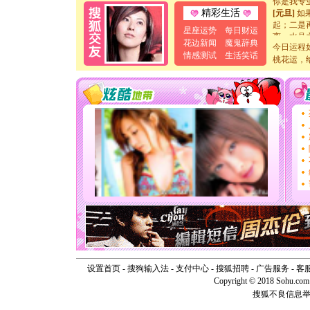
[元旦]
如
精彩生活
起；二是
星座运势
每日财运
离。水晶
花边新闻
魔鬼辞典
[元旦]
当
今日运程
情感测试
生活笑话
泣，这痛
桃花运，
卖了。水
[春节]
风
颜！冬去
道一声平
[春节]
传
片叶子是
送你一棵
[圣诞节]
你太多，
要平安！
[圣诞节]
能正大光明
天都要快
[圣诞节]
如意,快乐
[元旦]
看
断电。爱
你是我专
设置首页
-
搜狗输入法
-
支付中心
-
搜狐招聘
-
广告服务
-
客
[元旦]
如
Copyright © 2018 Sohu.com I
起；二是
搜狐不良信息
离。水晶