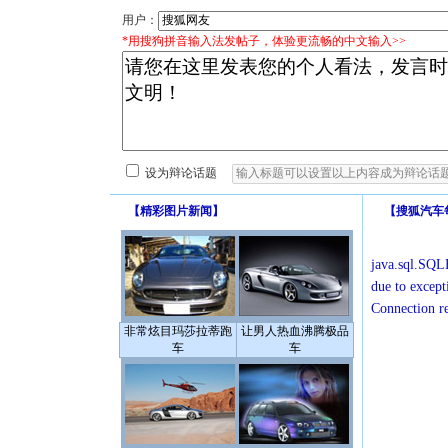
用户：
*用搜狗拼音输入法发帖子，体验更流畅的中文输入>>
设为辩论话题
【
精彩图片新闻
】
【
搜狐汽车
java.sql.SQLE
due to except
Connection r
非常炫目玛莎拉蒂跑
让男人热血沸腾极品
车
车