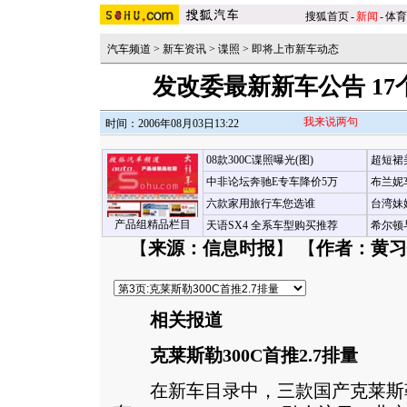
搜狐首页
-
新闻
-
体育
汽车频道
>
新车资讯
>
谍照
>
即将上市新车动态
发改委最新新车公告 1
我来说两句
时间：2006年08月03日13:22
08款300C谍照曝光(图)
超短裙
中非论坛奔驰E专车降价5万
布兰妮
六款家用旅行车您选谁
台湾妹
产品组精品栏目
天语SX4 全系车型购买推荐
希尔顿
【
来源：信息时报
】 【
作者：黄习
相关报道
克莱斯勒300C首推2.7排量
在新车目录中，三款国产克莱斯勒