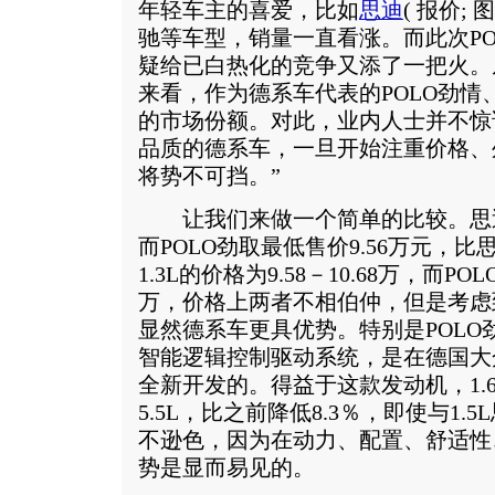
年轻车主的喜爱，比如
思迪
(
报价
;
图
驰等车型，销量一直看涨。而此次PO
疑给已白热化的竞争又添了一把火。
来看，作为德系车代表的POLO劲情
的市场份额。对此，业内人士并不惊
品质的德系车，一旦开始注重价格、
将势不可挡。”
让我们来做一个简单的比较。思迪的
而POLO劲取最低售价9.56万元，比
1.3L的价格为9.58－10.68万，而POLO
万，价格上两者不相伯仲，但是考虑
显然德系车更具优势。特别是POLO劲
智能逻辑控制驱动系统，是在德国大众
全新开发的。得益于这款发动机，1.
5.5L，比之前降低8.3％，即使与1.
不逊色，因为在动力、配置、舒适性
势是显而易见的。