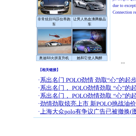
due to except
Connection r
非常炫目玛莎拉蒂跑
让男人热血沸腾极品
车
车
奥迪R8火拼直升机
她和它使人陶醉
>>
【
相关链接
】
·
系出名门 POLO劲情 劲取“心”的起
·
系出名门， POLO劲情劲取 “心”的
·
系出名门， POLO劲情劲取 “心”的
·
劲情劲取炫亮上市 新POLO挑战油
·
上海大众polo有争议广告已被撤换(图