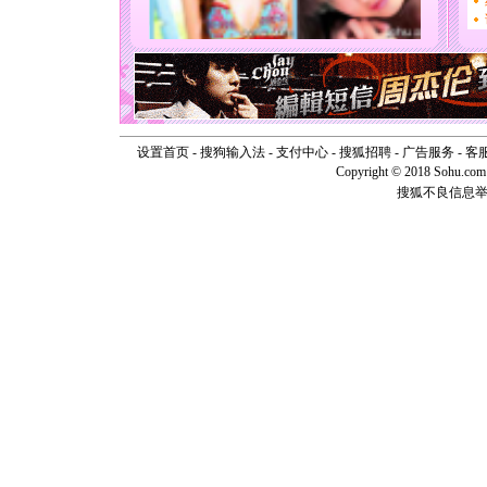
[圣诞节]
能正大光明
天都要快
[圣诞节]
如意,快乐
[元旦]
看
断电。爱
你是我专
设置首页
-
搜狗输入法
-
支付中心
-
搜狐招聘
-
广告服务
-
客
[元旦]
如
Copyright © 2018 Sohu.com I
起；二是
搜狐不良信息
离。水晶
[元旦]
当
泣，这痛
卖了。水
[春节]
风
颜！冬去
道一声平
[春节]
传
片叶子是
送你一棵