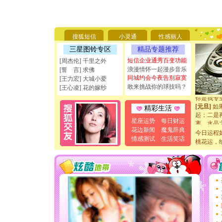
[圣诞节]
你太多，
要平安！
[圣诞节]
搜狐短信
小灵通
性感丽人
能正大光明
三星图铃专区
精品专题推荐
天都要快
短信企业通秀百变功能
[圣诞节]
[周杰伦] 千里之外
如意,快乐
浪漫情怀一起漫步音乐
[誓 言] 求佛
[元旦]
看
同城约会今夜告别寂寞
[王力宏] 大城小爱
断电。爱
敢来挑战你的球技吗？
[王心凌] 花的嫁纱
你是我专
[元旦]
如
精彩生活
起；二是
离。水晶
星座运势
每日财运
[元旦]
当
花边新闻
魔鬼辞典
今日运程
泣，这痛
情感测试
生活笑话
桃花运，
卖了。水
[春节]
风
颜！冬去
道一声平
[春节]
传
片叶子是
送你一棵
[圣诞节]
你太多，
要平安！