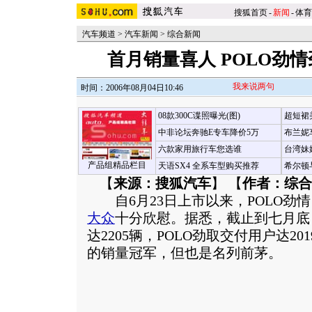
搜狐首页
-
新闻
-
体育
汽车频道
>
汽车新闻
>
综合新闻
首月销量喜人 POLO劲
我来说两句
时间：2006年08月04日10:46
08款300C谍照曝光(图)
超短裙
中非论坛奔驰E专车降价5万
布兰妮
六款家用旅行车您选谁
台湾妹
产品组精品栏目
天语SX4 全系车型购买推荐
希尔顿
【
来源：搜狐汽车
】 【
作者：综合
自6月23日上市以来，POLO劲
大众
十分欣慰。据悉，截止到七月底
达2205辆，POLO劲取交付用户达2
的销量冠军，但也是名列前茅。