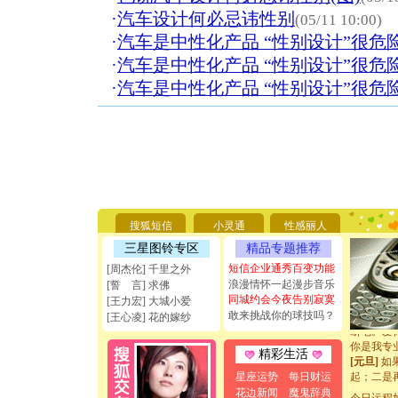
·
汽车设计何必忌讳性别
(05/11 10:00)
·
汽车是中性化产品 “性别设计”很危
·
汽车是中性化产品 “性别设计”很危
·
汽车是中性化产品 “性别设计”很危
[圣诞节]
你太多，
要平安！
搜狐短信
小灵通
性感丽人
[圣诞节]
三星图铃专区
精品专题推荐
能正大光明
天都要快
短信企业通秀百变功能
[周杰伦] 千里之外
[圣诞节]
浪漫情怀一起漫步音乐
[誓 言] 求佛
如意,快乐
同城约会今夜告别寂寞
[王力宏] 大城小爱
[元旦]
看
敢来挑战你的球技吗？
[王心凌] 花的嫁纱
断电。爱
你是我专
精彩生活
[元旦]
如
起；二是
星座运势
每日财运
离。水晶
花边新闻
魔鬼辞典