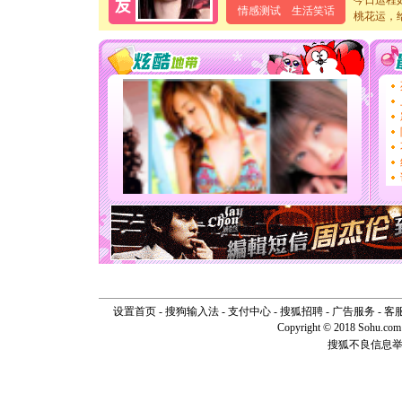
今日运程
[元旦]
当
情感测试
生活笑话
桃花运，
泣，这痛
卖了。水
[春节]
风
颜！冬去
道一声平
[春节]
传
片叶子是
送你一棵
[圣诞节]
你太多，
要平安！
[圣诞节]
能正大光明
天都要快
[圣诞节]
如意,快乐
[元旦]
看
断电。爱
你是我专
[元旦]
如
设置首页
-
搜狗输入法
-
支付中心
-
搜狐招聘
-
广告服务
-
客
起；二是
Copyright © 2018 Sohu.com I
离。水晶
搜狐不良信息
[元旦]
当
泣，这痛
卖了。水
[春节]
风