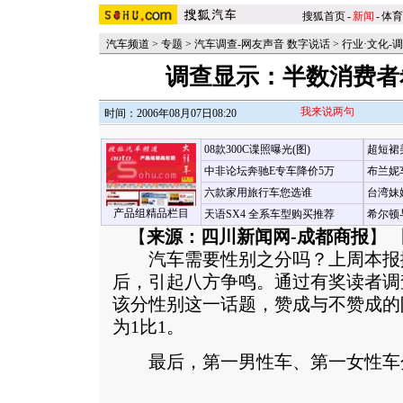
搜狐首页
-
新闻
-
体育
汽车频道
>
专题
>
汽车调查-网友声音 数字说话
>
行业·文化-
调查显示：半数消费者
我来说两句
时间：2006年08月07日08:20
08款300C谍照曝光(图)
超短裙
中非论坛奔驰E专车降价5万
布兰妮
六款家用旅行车您选谁
台湾妹
产品组精品栏目
天语SX4 全系车型购买推荐
希尔顿
【
来源：四川新闻网-成都商报
】 
汽车需要性别之分吗？上周本报
后，引起八方争鸣。通过有奖读者调
该分性别这一话题，赞成与不赞成的
为1比1。
最后，第一男性车、第一女性车分别