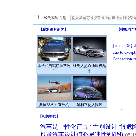
设为辩论话题
【
精彩图片新闻
】
【
搜狐汽车
java.sql.SQLE
due to except
Connection r
非常炫目玛莎拉蒂跑
让男人热血沸腾极品
车
车
奥迪R8火拼直升机
她和它使人陶醉
>>
【
相关链接
】
·
汽车是中性化产品 “性别设计”很危
·
也说汽车设计何必忌讳性别(图)
(05/1