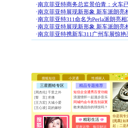
·
南京菲亚特商务总监景伯青：火车
·
南京菲亚特展现新形象 新车派朗亮
·
南京菲亚特311命名为Perla派朗亮
·
南京菲亚特展现新形象 新车派朗亮
·
南京菲亚特携新车311广州车展惊艳
[圣诞节]
你太多，
要平安！
搜狐短信
小灵通
性感丽人
[圣诞节]
能正大光明
三星图铃专区
精品专题推荐
天都要快
短信企业通秀百变功能
[周杰伦] 千里之外
[圣诞节]
浪漫情怀一起漫步音乐
[誓 言] 求佛
如意,快乐
同城约会今夜告别寂寞
[王力宏] 大城小爱
[元旦]
看
敢来挑战你的球技吗？
[王心凌] 花的嫁纱
断电。爱
你是我专
[元旦]
如
精彩生活
起；二是
星座运势
每日财运