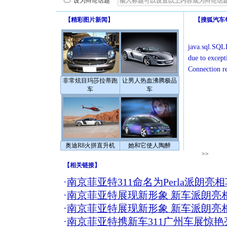
设为辩论话题
【
精彩图片新闻
】
【
搜狐汽车
java.sql.SQLE
due to except
Connection r
非常炫目玛莎拉蒂跑
让男人热血沸腾极品
车
车
奥迪R8火拼直升机
她和它使人陶醉
>>
【
相关链接
】
·
南京菲亚特311命名为Perla派朗亮
·
南京菲亚特展现新形象 新车派朗亮
·
南京菲亚特展现新形象 新车派朗亮
·
南京菲亚特携新车311广州车展惊艳