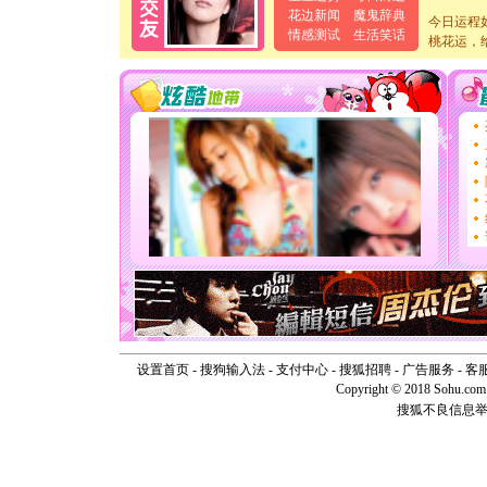
离。水晶
花边新闻
魔鬼辞典
[元旦]
当
今日运程
情感测试
生活笑话
泣，这痛
桃花运，
卖了。水
[春节]
风
颜！冬去
道一声平
[春节]
传
片叶子是
送你一棵
[圣诞节]
你太多，
要平安！
[圣诞节]
能正大光明
天都要快
[圣诞节]
如意,快乐
[元旦]
看
断电。爱
设置首页
-
搜狗输入法
-
支付中心
-
搜狐招聘
-
广告服务
-
客
你是我专
Copyright © 2018 Sohu.com I
[元旦]
如
起；二是
搜狐不良信息
离。水晶
[元旦]
当
泣，这痛
卖了。水