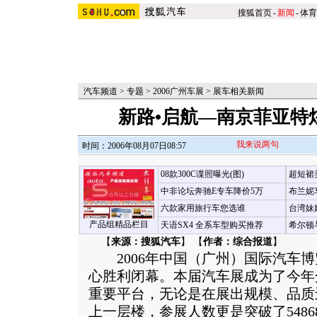
搜狐首页
-
新闻
-
体育
汽车频道
>
专题
>
2006广州车展
>
展车相关新闻
新路•启航—南京菲亚特炫
我来说两句
时间：2006年08月07日08:57
08款300C谍照曝光(图)
超短裙
中非论坛奔驰E专车降价5万
布兰妮
六款家用旅行车您选谁
台湾妹
产品组精品栏目
天语SX4 全系车型购买推荐
希尔顿
【
来源：搜狐汽车
】 【
作者：综合报道
】
2006年中国（广州）国际汽车博
心胜利闭幕。本届汽车展成为了今年
重要平台，无论是在展出规模、品质
上一层楼，参展人数更是突破了5486