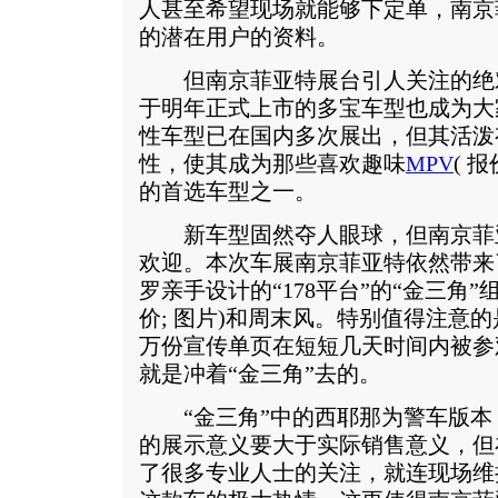
人甚至希望现场就能够下定单，南京
的潜在用户的资料。
但南京菲亚特展台引人关注的绝
于明年正式上市的多宝车型也成为大
性车型已在国内多次展出，但其活泼
性，使其成为那些喜欢趣味
MPV
(
报
的首选车型之一。
新车型固然夺人眼球，但南京菲
欢迎。本次车展南京菲亚特依然带来
罗亲手设计的“178平台”的“金三角
价
;
图片
)和周末风。特别值得注意
万份宣传单页在短短几天时间内被参
就是冲着“金三角”去的。
“金三角”中的西耶那为警车版本
的展示意义要大于实际销售意义，但
了很多专业人士的关注，就连现场维