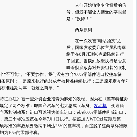
人们开始猜测变化背后的信
号，但最不能让人接受的字眼就
是：“投降！”
两条原则
在一次次被“电话骚扰”之
后，国家发改委几位官员和专家
终于在8月7日晚8点后陆续进行
了回复。当谈到放缓执行是否意
味着彻底放弃对外资组装的限制
个“不可能”。“不要炒作，我们没有放弃‘60%零部件进口按整车征
两条原则：一是原来执行的总成考核标准继续执行；二是原规定今年7
核标准延期两年，就这么简单。”
征办法》被一些外资企业指责为麻烦的发端。因为在《整车特征办
规定了两个标准：即国产汽车的七大总成（车身、
发动机
、变速箱、
向系和制动系）进口可以视为整车进口；或者60%零部件构成进口，
，第二个标准应该在今年7月1日执行。按照加入WTO过渡期后第一
项标准的车必须要缴纳平均达25%的整车税，而逃脱了这两条标准限
均为10%的零部件税。