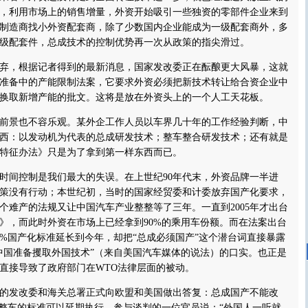
，利用市场上的销售增量，外资开始吸引一些独资的零部件企业来到
制造商找小外资配套商，除了少数国内企业能成为一级配套商外，多
级配套件，总成技术的控制优势再一次从政策的指尖滑过。
，根据记者得到的最新消息，国家发改委正在酝酿更大风暴，这就
准备中的产能限制法案，它要求外资必须把新技术转让给合资企业中
换取新增产能的批文。这将是放在外资头上的一个人工天花板。
景也不容乐观。某外企工作人员以车界几十年的工作经验判断，中
西：以发动机为代表的总成研发技术；整车整合研发技术；还有就是
特征办法》只是为了拿到第一样东西而已。
间控制是我们最大的失误。在上世纪90年代末，外资品牌一半进
策没有行动；本世纪初，当时的国家经贸委和计委放弃国产化要求，
个难产的法规又让中国汽车产业整整等了三年。一直到2005年才出台
》，而此时外资在市场上已经拿到90%的乘用车份额。而在法案出台
0%国产化标准延长到今年，却把“总成必须国产”这个潜台词直接暴露
中国准备攫取外国技术”（来自美国汽车媒体的说法）的口实。也正是
直接导致了政府部门在WTO法律层面的被动。
的发改委和海关总署正式向欧盟和美国做出答复：总成国产不能改
为整车的标准可以延期执行。参与谈判的一位官员说：“外国人一听就