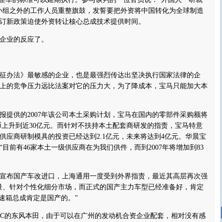
小组之外的工作人员重整旗鼓，发誓要把外资将中国转化为全球制造
订新政策迫使外资转让核心总成技术提供时间。
企业的反应了。
征办法》最敏感的企业，也是最强烈传达出坚决执行国家法律的企
上的竞争压力远比法案对它的压力大，为了降成本，宝马只能加大本
供的2007年该公司本土采购计划，宝马在国内的零部件采购额将
民币上升到近30亿元。而针对不扶持本土配套商研发的指责，宝马特意
供应商研制模具的投资已经达到2.1亿元，未来将达到4亿元。华晨宝
目前有46家本土一级供应商在为我们供件，而到2007年将增加到83
宣布国产车改进口，上海通用一度受到外界指责，最近其高层再次强
量、针对个性化细分市场，而正式的国产主力车型已经准备好，肯定
变速箱总成肯定是国产的。”
C的东风本田，由于可以在广州的发动机合资企业配套，相对没有感