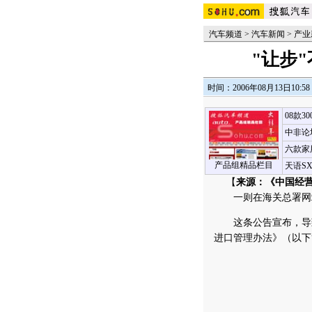
汽车频道
>
汽车新闻
>
产业
"让步
时间：2006年08月13日10:58
08款3
中非论
六款家
产品组精品栏目
天语S
【
来源：《中国经
一则在海关总署网站
这条公告宣布，导致
进口管理办法》（以下