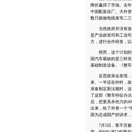
降价赢得了市场。去年
中国配套设厂。大外资
数只能做电线束等二三
当然政府并没有放弃
是产业政策司和工业司
方，进行合作研发，以
然而，这个计划的前
国汽车最缺的是三样东
基础制造设备。《整车
反思政策会发现，时
来、一半还在外时，政
准备制定新法规时，这
了这部《整车特征办法
后，把更具杀伤力的4
出来，给了外资一个“
因为总成国产的诉求，
7月5日，誓不言败
变，但60%进口件视