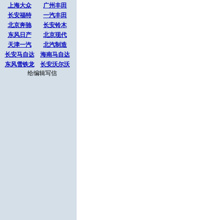
上海大众
广州丰田
长安福特
一汽丰田
北京奔驰
长安铃木
东风日产
北京现代
天津一汽
北汽制造
长安马自达
海南马自达
东风雪铁龙
长安沃尔沃
给编辑写信