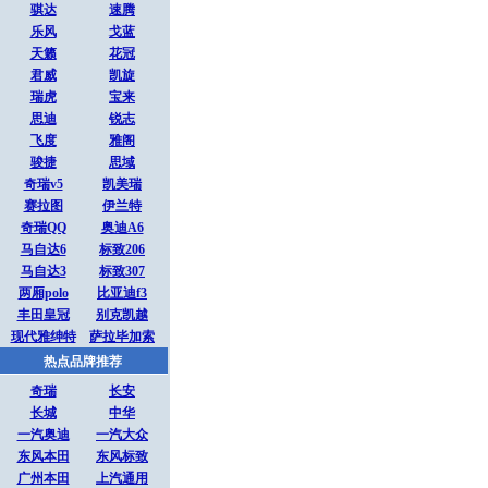
骐达
速腾
乐风
戈蓝
天籁
花冠
君威
凯旋
瑞虎
宝来
思迪
锐志
飞度
雅阁
骏捷
思域
奇瑞v5
凯美瑞
赛拉图
伊兰特
奇瑞QQ
奥迪A6
马自达6
标致206
马自达3
标致307
两厢polo
比亚迪f3
丰田皇冠
别克凯越
现代雅绅特
萨拉毕加索
热点品牌推荐
奇瑞
长安
长城
中华
一汽奥迪
一汽大众
东风本田
东风标致
广州本田
上汽通用