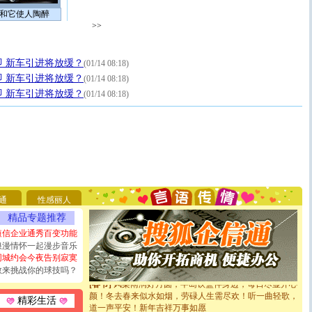
和它使人陶醉
>>
 新车引进将放缓？
(01/14 08:18)
[圣诞节]
圣诞节到了，想想没什么送给你的，又不打算给
 新车引进将放缓？
(01/14 08:18)
你太多，只有给你五千万：千万快乐！千万要健康！千万
 新车引进将放缓？
(01/14 08:18)
要平安！千万要知足！千万不要忘记我！
[圣诞节]
不只这样的日子才会想起你,而是这样的日子才
能正大光明地骚扰你,告诉你,圣诞要快乐!新年要快乐!天
天都要快乐噢!
[圣诞节]
奉上一颗祝福的心,在这个特别的日子里,愿幸福,
如意,快乐,鲜花,一切美好的祝愿与你同在.圣诞快乐!
[元旦]
看到你我会触电；看不到你我要充电；没有你我会
断电。爱你是我职业，想你是我事业，抱你是我特长，吻
你是我专业！水晶之恋祝你新年快乐
通
性感丽人
[元旦]
如果上天让我许三个愿望，一是今生今世和你在一
起；二是再生再世和你在一起；三是三生三世和你不再分
精品专题推荐
离。水晶之恋祝你新年快乐
短信企业通秀百变功能
[元旦]
当我狠下心扭头离去那一刻，你在我身后无助地哭
浪漫情怀一起漫步音乐
泣，这痛楚让我明白我多么爱你。我转身抱住你：这猪不
同城约会今夜告别寂寞
卖了。水晶之恋祝你新年快乐。
敢来挑战你的球技吗？
[春节]
风柔雨润好月圆，半岛铁盒伴身边，每日尽显开心
颜！冬去春来似水如烟，劳碌人生需尽欢！听一曲轻歌，
道一声平安！新年吉祥万事如愿
精彩生活
[春节]
传说薰衣草有四片叶子：第一片叶子是信仰，第二