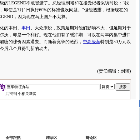
级的LEGEND不敢冒进了。总经理刘裕和在接受记者采访时说：“我
，即使是7月1日执行60%的标准也没问题。”但他透露，根据现在的
EGEND，因为现在马上国产不划算。
化的本田、
丰田
、大众来说，政策延期对他们影响不大，但延期对于
尔沃，却是一个利好。现在他们有了缓冲期，可以在两年内集中进口
眉睫的涨价因素退去。而随着竞争的激烈，
中高级车
特别是30万元以
今后几个月得到新的动力。
(责任编辑：刘瑶)
共找到
个相关新闻.
全部跟贴
精华区
辩论区