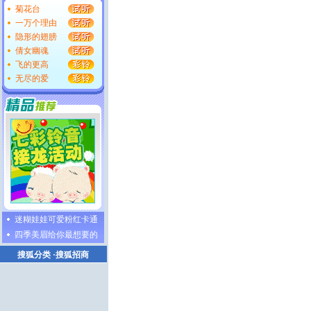
菊花台
一万个理由
隐形的翅膀
倩女幽魂
飞的更高
无尽的爱
迷糊娃娃可爱粉红卡通
四季美眉给你最想要的
搜狐分类
·
搜狐招商