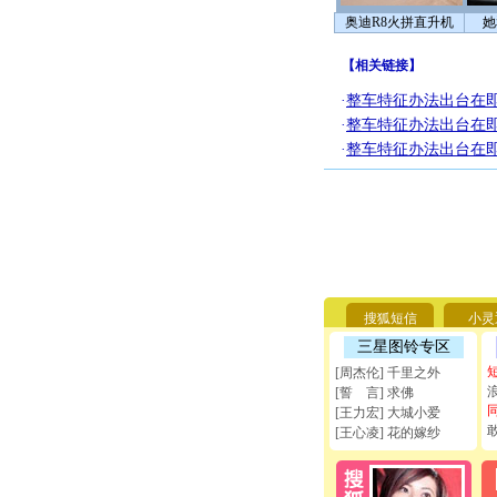
奥迪R8火拼直升机
她
【
相关链接
】
·
整车特征办法出台在即
·
整车特征办法出台在即
·
整车特征办法出台在即
搜狐短信
小灵
三星图铃专区
[周杰伦] 千里之外
[誓 言] 求佛
[王力宏] 大城小爱
[王心凌] 花的嫁纱