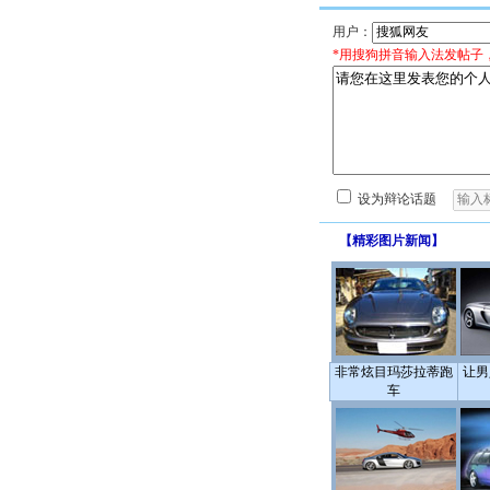
用户：
*用搜狗拼音输入法发帖子
设为辩论话题
【
精彩图片新闻
】
非常炫目玛莎拉蒂跑
让男
车