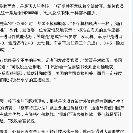
品牌而言，是最诱人的字眼，但延期并不意味着全部放开。相关官员
化这一条延缓到2008年，‘七大总成’限制一样都不能少。”
车特征办法》时，都试图模糊概念，“各个机构说法不一样，我们
准”。对此，发改委一位专家愤怒地表示：“标准在海关的文件里都
0%进口件就能达标，关键是‘总成’部分要求，发动机、车身都是进口
＋0。然后还有2＋3（发动机、车身再加任意三个总成）、0＋5（除发
成）。”
始终是个不争的事实。记者问发改委官员：“暂缓是对欧盟、美国
答道：“可以说是让步吧。”中汽协会一位副秘书长则更明确地表
业反应很强烈，我估计和欧盟、美国的官司直接相关，而且一定程度
们取消贸易壁垒的直接回应。”
，接下来的问题很现实，那就是这项政策对外资的经营到底产生了
的初衷，《整车特征办法》就是要通过价格杠杆，逼迫外资使用国产
有成本优势，有资格打价格战。“我们不讳言价格战，我们就是要让
硬。”发改委官员说。
看，外资还没有走到全面转让技术这一步，就已经通过大放血式的