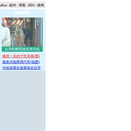
naRen
-
邮件
-
博客
-
BBS
-
搜狗
精彩推荐
台湾槟榔西施专诱司机
·
难得一见的个性车模(图)
·
最新水陆两用汽车(组图)
·
为啥波霸女孩都喜欢玩车