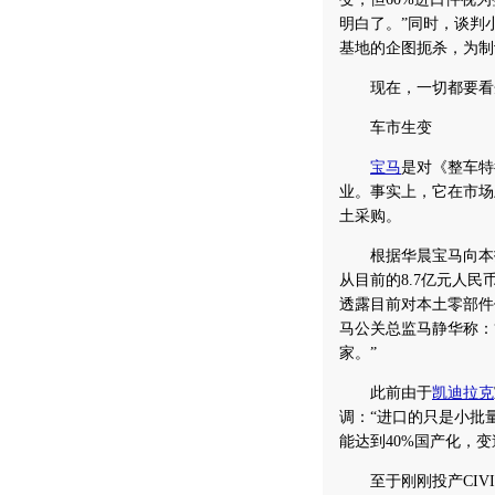
明白了。”同时，谈判
基地的企图扼杀，为制
现在，一切都要看
车市生变
宝马
是对《整车特
业。事实上，它在市场
土采购。
根据华晨宝马向本报提
从目前的8.7亿元人
透露目前对本土零部件
马公关总监马静华称：“
家。”
此前由于
凯迪拉克
调：“进口的只是小批
能达到40%国产化，
至于刚刚投产CIVI