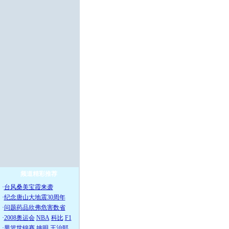
频道精彩推荐
·
台风桑美宝霞来袭
·
纪念唐山大地震30周年
·
问题药品欣弗危害数省
·
2008奥运会
NBA
科比
F1
·
男篮世锦赛
姚明
王治郅