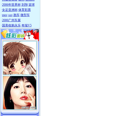
·
2006年世界杯
刘翔
篮球
·
女足亚洲杯
体育彩票
·
mpv
suv
跑车
微型车
·
2006广州车展
·
国美收购永乐
奇瑞V5