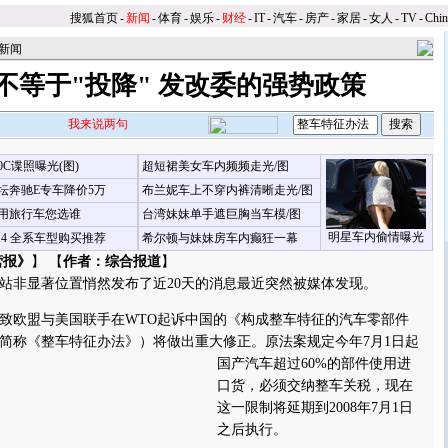
搜狐首页
-
新闻
-
体育
-
娱乐
-
财经
-
IT
-
汽车
-
房产
-
家居
-
女人
-
TV
-
Chi
新闻
"不等于"投降" 发改委的强势政策
我来说两句
00C谍照曝光(图)
超短裙美女车内频频走光/图
坛奔驰E专车降价5万
布兰妮车上不穿内裤清晰走光/图
用旅行车您选谁
台湾妹妹单手遮巨胸当车模/图
明星车内偷情曝光
X4 全系车型购买推荐
希尔顿与妹妹房车内癫狂一幕
营报》
】 【
作者：综合报道
】
非显著位置悄然发布了近20天的消息最近突然被媒体发现。
欧盟与美国联手在WTO起诉中国的《构成整车特征的汽车零部件
简称《整车特征办法》）将做出重大修正。
原法案规定今年7月1日起
国产汽车超过60%的部件使用进
口货，必须交纳整车关税，现在
这一限制将延期到2008年7月1日
之后执行。