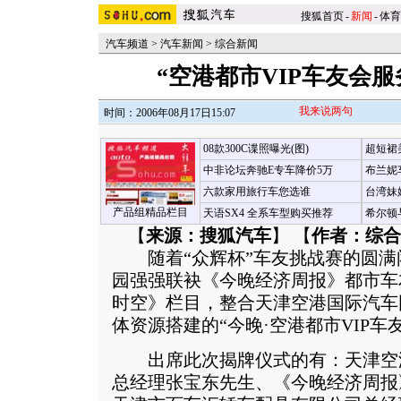
搜狐首页
-
新闻
-
体育
汽车频道
>
汽车新闻
>
综合新闻
“空港都市VIP车友会
我来说两句
时间：2006年08月17日15:07
08款300C谍照曝光(图)
超短裙
中非论坛奔驰E专车降价5万
布兰妮
六款家用旅行车您选谁
台湾妹
产品组精品栏目
天语SX4 全系车型购买推荐
希尔顿
【
来源：搜狐汽车
】 【
作者：综合
随着“众辉杯”车友挑战赛的圆满
园强强联袂《今晚经济周报》都市车
时空》栏目，整合天津空港国际汽车
体资源搭建的“今晚·空港都市VIP车
出席此次揭牌仪式的有：天津空
总经理张宝东先生、《今晚经济周报