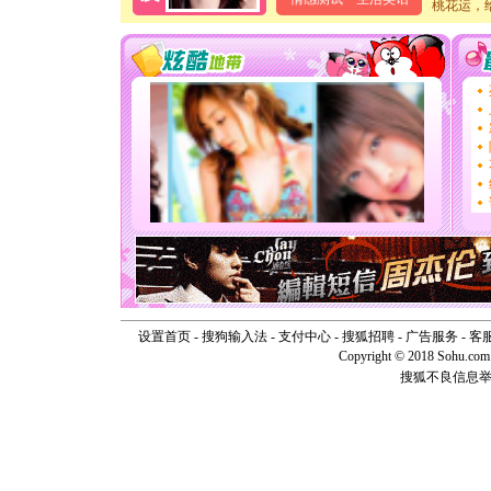
泣，这痛
桃花运，
卖了。水
[春节]
风
颜！冬去
道一声平
[春节]
传
片叶子是
送你一棵
[圣诞节]
你太多，
要平安！
[圣诞节]
能正大光明
天都要快
[圣诞节]
如意,快乐
[元旦]
看
断电。爱
设置首页
-
搜狗输入法
-
支付中心
-
搜狐招聘
-
广告服务
-
客
你是我专
Copyright © 2018 Sohu.com I
[元旦]
如
起；二是
搜狐不良信息
离。水晶
[元旦]
当
泣，这痛
卖了。水
[春节]
风
颜！冬去