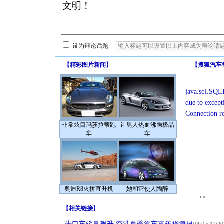
设为辩论话题
【
精彩图片新闻
】
【
搜狐汽车
java.sql.SQLE
due to except
Connection r
非常炫目玛莎拉蒂跑
让男人热血沸腾极品
车
车
奥迪R8火拼直升机
她和它使人陶醉
>>
【
相关链接
】