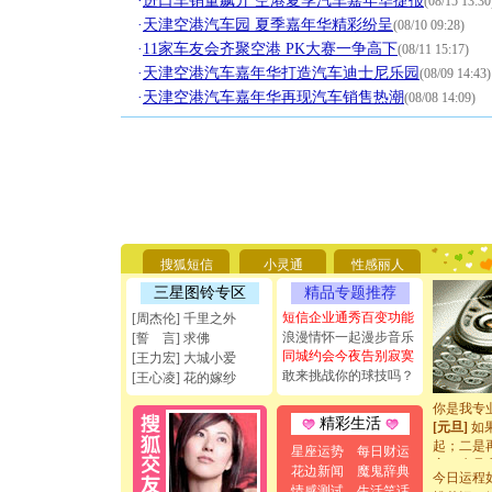
·
进口车销量飙升 空港夏季汽车嘉年华捷报
(08/15 13:30
·
天津空港汽车园 夏季嘉年华精彩纷呈
(08/10 09:28)
·
11家车友会齐聚空港 PK大赛一争高下
(08/11 15:17)
·
天津空港汽车嘉年华打造汽车迪士尼乐园
(08/09 14:43)
·
天津空港汽车嘉年华再现汽车销售热潮
(08/08 14:09)
[圣诞节]
你太多，
要平安！
搜狐短信
小灵通
性感丽人
[圣诞节]
能正大光明
三星图铃专区
精品专题推荐
天都要快
短信企业通秀百变功能
[周杰伦] 千里之外
[圣诞节]
浪漫情怀一起漫步音乐
[誓 言] 求佛
如意,快乐
同城约会今夜告别寂寞
[王力宏] 大城小爱
[元旦]
看
敢来挑战你的球技吗？
[王心凌] 花的嫁纱
断电。爱
你是我专
[元旦]
如
精彩生活
起；二是
星座运势
每日财运
离。水晶
花边新闻
魔鬼辞典
[元旦]
当
今日运程
情感测试
生活笑话