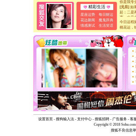
你是我专
[元旦]
如
精彩生活
起；二是
星座运势
每日财运
离。水晶
花边新闻
魔鬼辞典
[元旦]
当
今日运程
情感测试
生活笑话
泣，这痛
桃花运，
卖了。水
[春节]
风
颜！冬去
道一声平
[春节]
传
片叶子是
送你一棵
[圣诞节]
你太多，
要平安！
[圣诞节]
能正大光明
天都要快
[圣诞节]
如意,快乐
[元旦]
看
断电。爱
你是我专
设置首页
-
搜狗输入法
-
支付中心
-
搜狐招聘
-
广告服务
-
客
[元旦]
如
Copyright © 2018 Sohu.com I
起；二是
搜狐不良信息
离。水晶