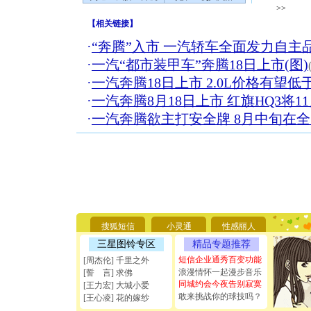
>>
【
相关链接
】
·
“奔腾”入市 一汽轿车全面发力自主
·
一汽“都市装甲车”奔腾18日上市(图)
·
一汽奔腾18日上市 2.0L价格有望低于
·
一汽奔腾8月18日上市 红旗HQ3将1
·
一汽奔腾欲主打安全牌 8月中旬在
[圣诞节]
你太多，
要平安！
搜狐短信
小灵通
性感丽人
[圣诞节]
能正大光明
三星图铃专区
精品专题推荐
天都要快
短信企业通秀百变功能
[周杰伦] 千里之外
[圣诞节]
浪漫情怀一起漫步音乐
[誓 言] 求佛
如意,快乐
同城约会今夜告别寂寞
[王力宏] 大城小爱
[元旦]
看
敢来挑战你的球技吗？
[王心凌] 花的嫁纱
断电。爱