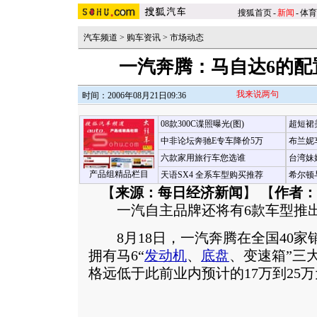
搜狐首页
-
新闻
-
体育
汽车频道
>
购车资讯
>
市场动态
一汽奔腾：马自达6的配
我来说两句
时间：2006年08月21日09:36
08款300C谍照曝光(图)
超短裙
中非论坛奔驰E专车降价5万
布兰妮
六款家用旅行车您选谁
台湾妹
产品组精品栏目
天语SX4 全系车型购买推荐
希尔顿
【
来源：每日经济新闻
】 【
作者：
一汽自主品牌还将有6款车型推
8月18日，一汽奔腾在全国40家
拥有马6“
发动机
、
底盘
、变速箱”三
格远低于此前业内预计的17万到25