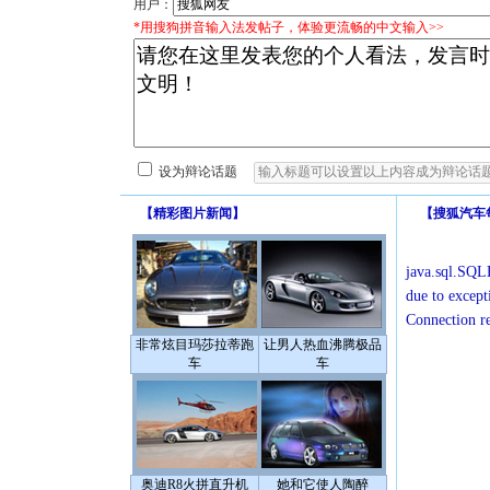
用户：
*用搜狗拼音输入法发帖子，体验更流畅的中文输入>>
设为辩论话题
【
精彩图片新闻
】
【
搜狐汽车
java.sql.SQLE
due to except
Connection r
非常炫目玛莎拉蒂跑
让男人热血沸腾极品
车
车
奥迪R8火拼直升机
她和它使人陶醉