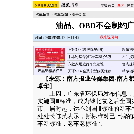
搜狐首页
-
新闻
-
体育
汽车频道
>
汽车新闻
>
综合新闻
油品、OBD不会制约
我来说两句
时间：2006年08月21日11:46
08款300C谍照曝光(图)
超短裙
中非论坛奔驰E专车降价5万
布兰妮
六款家用旅行车您选谁
台湾妹
产品组精品栏目
天语SX4 全系车型购买推荐
希尔顿
【
来源：南方报业传媒集团-南方
卓华
】
上周，广东省环保局发布信息，广
实施国Ⅲ标准，成为继北京之后全国
市。届时起，达不到国Ⅲ标准的新车
处处长陈英表示，新标准对已上牌的
车新标准，老车老标准”。