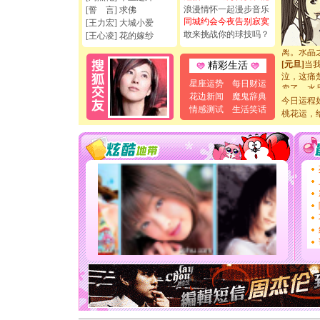
你是我专
浪漫情怀一起漫步音乐
[誓 言] 求佛
[元旦]
如
同城约会今夜告别寂寞
[王力宏] 大城小爱
起；二是
敢来挑战你的球技吗？
[王心凌] 花的嫁纱
离。水晶
[元旦]
当
精彩生活
泣，这痛
卖了。水
星座运势
每日财运
[春节]
风
花边新闻
魔鬼辞典
今日运程
颜！冬去
情感测试
生活笑话
桃花运，
道一声平
[春节]
传
片叶子是
送你一棵
[圣诞节]
你太多，
要平安！
[圣诞节]
能正大光明
天都要快
[圣诞节]
如意,快乐
[元旦]
看
断电。爱
你是我专
[元旦]
如
起；二是