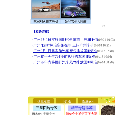
奥迪R8火拼直升机
她和它使人陶醉
>>
【
相关链接
】
·
广州9月1日实行国Ⅲ标准 车市：波澜不惊
(08/21 10:03)
·
广州“国Ⅲ”标准实施在即 三问广州车价
(08/18 16:21)
·
广州9月1日起实施汽车废气排放国Ⅲ标准
(08/17 07:40)
·
广州将于今年7月提前执行汽车国Ⅲ标准
(04/13 10:16)
·
广州市年内将推行汽车尾气排放国Ⅲ标准
(02/14 08:20)
[圣诞节]
你太多，
要平安！
[圣诞节]
能正大光明
天都要快
[圣诞节]
搜狐短信
小灵通
性感丽人
如意,快乐
三星图铃专区
精品专题推荐
[元旦]
看
短信企业通秀百变功能
断电。爱
[周杰伦] 千里之外