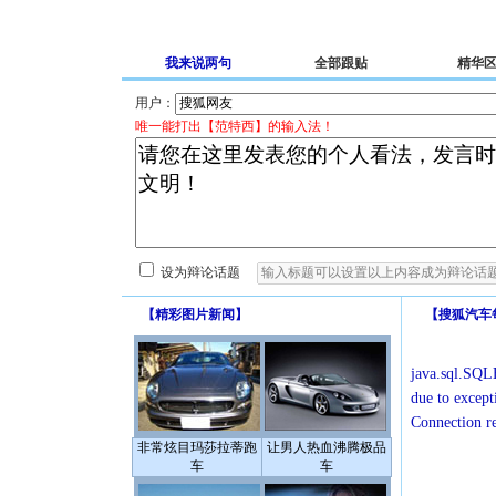
我来说两句
全部跟贴
精华
用户：
唯一能打出【范特西】的输入法！
设为辩论话题
【
精彩图片新闻
】
【
搜狐汽车
java.sql.SQLE
due to except
Connection r
非常炫目玛莎拉蒂跑
让男人热血沸腾极品
车
车