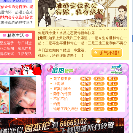
精品专题推荐
能正大光明地骚扰你,告诉你,圣诞要快乐!新年要快乐!天
天都要快乐噢!
短信企业通秀百变功能
[圣诞节]
奉上一颗祝福的心,在这个特别的日子里,愿幸福,
浪漫情怀一起漫步音乐
如意,快乐,鲜花,一切美好的祝愿与你同在.圣诞快乐!
同城约会今夜告别寂寞
[元旦]
看到你我会触电；看不到你我要充电；没有你我会
敢来挑战你的球技吗？
断电。爱你是我职业，想你是我事业，抱你是我特长，吻
你是我专业！水晶之恋祝你新年快乐
精彩生活
[元旦]
如果上天让我许三个愿望，一是今生今世和你在一
起；二是再生再世和你在一起；三是三生三世和你不再分
星座运势
每日财运
离。水晶之恋祝你新年快乐
花边新闻
魔鬼辞典
今日运程如何？财运、事业运、
[元旦]
当我狠下心扭头离去那一刻，你在我身后无助地哭
情感测试
生活笑话
桃花运，给你详细道来！！！
泣，这痛楚让我明白我多么爱你。我转身抱住你：这猪不
卖了。水晶之恋祝你新年快乐。
[春节]
风柔雨润好月圆，半岛铁盒伴身边，每日尽显开心
颜！冬去春来似水如烟，劳碌人生需尽欢！听一曲轻歌，
道一声平安！新年吉祥万事如愿
死了都要爱
[春节]
传说薰衣草有四片叶子：第一片叶子是信仰，第二
上海滩
片叶子是希望，第三片叶子是爱情，第四片叶子是幸运。
寂寞沙洲冷
送你一棵薰衣草，愿你新年快乐！
隐形的翅膀
[圣诞节]
圣诞节到了，想想没什么送给你的，又不打算给
不怕不怕
你太多，只有给你五千万：千万快乐！千万要健康！千万
约定
要平安！千万要知足！千万不要忘记我！
谁动了我的琴弦
[圣诞节]
不只这样的日子才会想起你,而是这样的日子才
能正大光明地骚扰你,告诉你,圣诞要快乐!新年要快乐!天
天都要快乐噢!
[圣诞节]
奉上一颗祝福的心,在这个特别的日子里,愿幸福,
如意,快乐,鲜花,一切美好的祝愿与你同在.圣诞快乐!