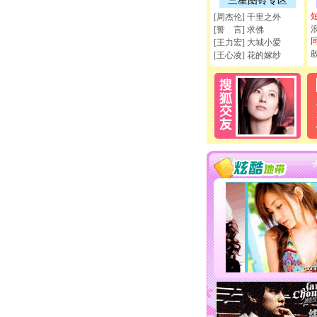
三星图铃专区
[周杰伦] 千里之外
[誓 言] 求佛
[王力宏] 大城小爱
[王心凌] 花的嫁纱