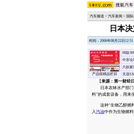
汽车频道
>
汽车新闻
>
国际
日本决
时间：2006年08月22日12:51
08款3
中非论
六款家
产品组精品栏目
天语S
【
来源：第一财经
日本农林水产部门日
料”的成套设备，用来
这种“生物乙醇燃料
入
汽油
中作为生物燃料