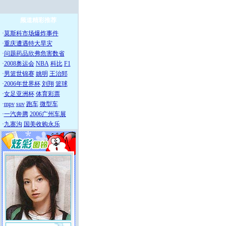
频道精彩推荐
·
莫斯科市场爆炸事件
·
重庆遭遇特大旱灾
·
问题药品欣弗危害数省
·
2008奥运会
NBA
科比
F1
·
男篮世锦赛
姚明
王治郅
·
2006年世界杯
刘翔
篮球
·
女足亚洲杯
体育彩票
·
mpv
suv
跑车
微型车
·
一汽奔腾
2006广州车展
·
九寨沟
国美收购永乐