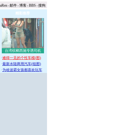
naRen
-
邮件
-
博客
-
BBS
-
搜狗
精彩推荐
台湾槟榔西施专诱司机
·
难得一见的个性车模(图)
·
最新水陆两用汽车(组图)
·
为啥波霸女孩都喜欢玩车