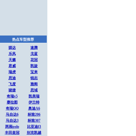
热点车型推荐
骐达
速腾
乐风
戈蓝
天籁
花冠
君威
凯旋
瑞虎
宝来
思迪
锐志
飞度
雅阁
骏捷
思域
奇瑞v5
凯美瑞
赛拉图
伊兰特
奇瑞QQ
奥迪A6
马自达6
标致206
马自达3
标致307
两厢polo
比亚迪f3
丰田皇冠
别克凯越