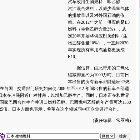
汽车改用生物燃料，即乙醇——
汽油混合燃料，以减少温室气体
的排放量以及对外国石油的依
赖。在2012年之前，供应的是E3
燃料（生物乙醇含量3%），从
2020年开始将供应E10燃料（生
物乙醇含量10%），一直到2030
年实现所有车用汽油都更换成
E10。
据估算，由此带来的二氧化
碳减排量约为1000万吨。目前日
本出售的所有新车都能适应E3燃
与国土交通部门研究如何使2008 年至2012 年间出售的新车全部适
，日本在冲绳附近广种甘蔗，以增加乙醇生产。同时，日本正在和世界
国家巴西合作生产并进口燃料乙醇。巴西燃料乙醇的年产量可达1530
.25倍。日本方面也表示，希望在这个领域同中国企业进行合作。
(责任编辑：常亚梅)