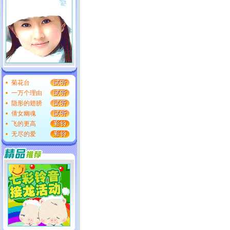
菊花台
一万个理由
隐形的翅膀
倩女幽魂
飞的更高
无尽的爱