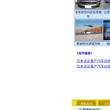
非常炫目玛莎拉蒂跑
让男
车
奥迪R8火拼直升机
她
【
相关链接
】
·
日本决定量产汽车生
·
日本决定量产汽车生
搜狐短信
小灵