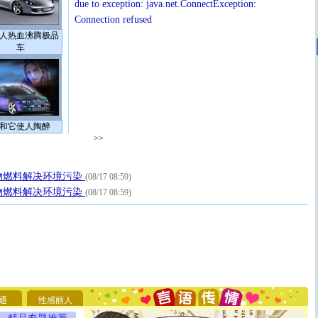
due to exception: java.net.ConnectException:
Connection refused
人热血沸腾极品
车
和它使人陶醉
>>
物燃料解决环境污染
(08/17 08:59)
物燃料解决环境污染
(08/17 08:59)
[圣诞节]
圣诞节到了，想想没什么送给你的，又不打算给
你太多，只有给你五千万：千万快乐！千万要健康！千万
要平安！千万要知足！千万不要忘记我！
通
性感丽人
[圣诞节]
不只这样的日子才会想起你,而是这样的日子才