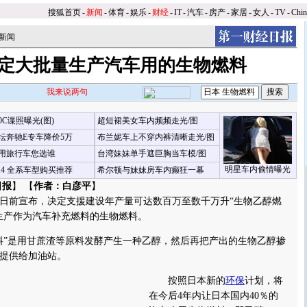
搜狐首页
-
新闻
-
体育
-
娱乐
-
财经
-
IT
-
汽车
-
房产
-
家居
-
女人
-
TV
-
Chi
新闻
定大批量生产汽车用的生物燃料
我来说两句
00C谍照曝光(图)
超短裙美女车内频频走光/图
坛奔驰E专车降价5万
布兰妮车上不穿内裤清晰走光/图
用旅行车您选谁
台湾妹妹单手遮巨胸当车模/图
明星车内偷情曝光
X4 全系车型购买推荐
希尔顿与妹妹房车内癫狂一幕
日报
】 【
作者：白彦平
】
前宣布，决定支援建设年产量可达数百万至数千万升“生物乙醇燃
生产作为汽车补充燃料的生物燃料。
”是用甘蔗渣等原料发酵产生一种乙醇，然后再把产出的生物乙醇掺
提供给加油站。
按照日本新的
环保
计划，将
在今后4年内让日本国内40％的