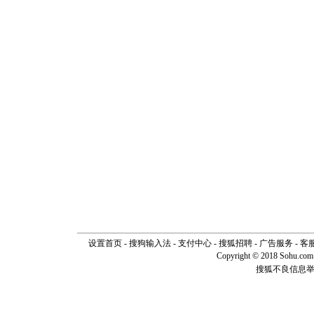
离。水晶
[元旦]
当
泣，这痛
卖了。水
[春节]
风
颜！冬去
道一声平
[春节]
传
片叶子是
送你一棵
设置首页
-
搜狗输入法
-
支付中心
-
搜狐招聘
-
广告服务
-
客
Copyright © 2018 Sohu.com I
搜狐不良信息