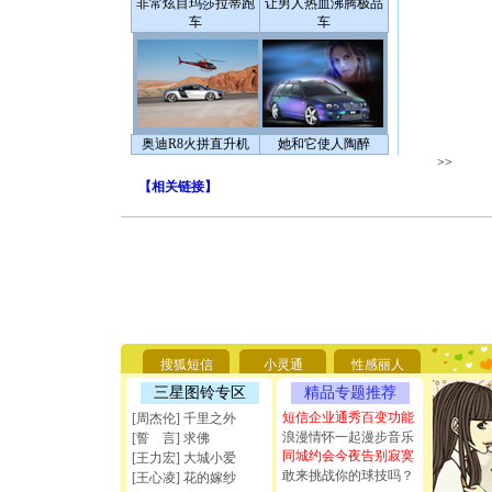
非常炫目玛莎拉蒂跑
让男人热血沸腾极品
车
车
奥迪R8火拼直升机
她和它使人陶醉
>>
【
相关链接
】
[圣诞节]
你太多，
要平安！
搜狐短信
小灵通
性感丽人
[圣诞节]
能正大光明
三星图铃专区
精品专题推荐
天都要快
短信企业通秀百变功能
[周杰伦] 千里之外
[圣诞节]
浪漫情怀一起漫步音乐
[誓 言] 求佛
如意,快乐
同城约会今夜告别寂寞
[王力宏] 大城小爱
[元旦]
看
敢来挑战你的球技吗？
[王心凌] 花的嫁纱
断电。爱