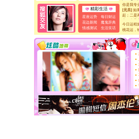
你是我专
[元旦]
如
精彩生活
起；二是
星座运势
每日财运
离。水晶
花边新闻
魔鬼辞典
[元旦]
今日运程
当
情感测试
生活笑话
泣，这痛
桃花运，
卖了。水
[春节]
风
颜！冬去
道一声平
[春节]
传
片叶子是
送你一棵
[圣诞节]
你太多，
要平安！
[圣诞节]
能正大光明
天都要快
[圣诞节]
如意,快乐
[元旦]
看
断电。爱
你是我专
[元旦]
如
起；二是