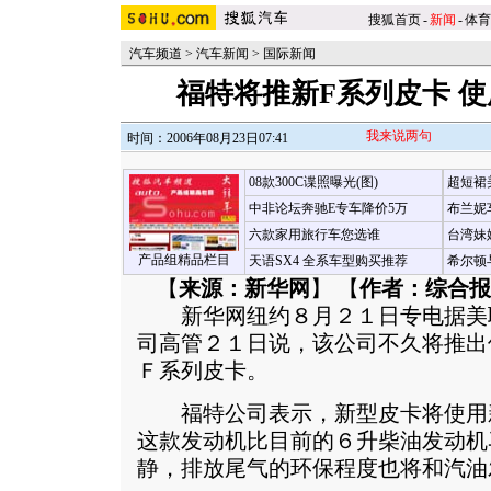
搜狐首页
-
新闻
-
体育
汽车频道
>
汽车新闻
>
国际新闻
福特将推新F系列皮卡 使
我来说两句
时间：2006年08月23日07:41
08款300C谍照曝光(图)
超短裙
中非论坛奔驰E专车降价5万
布兰妮
六款家用旅行车您选谁
台湾妹
产品组精品栏目
天语SX4 全系车型购买推荐
希尔顿
【
来源：新华网
】 【
作者：综合报
新华网纽约８月２１日专电据美
司高管２１日说，该公司不久将推出
Ｆ系列皮卡。
福特公司表示，新型皮卡将使用
这款发动机比目前的６升柴油发动机
静，排放尾气的环保程度也将和汽油