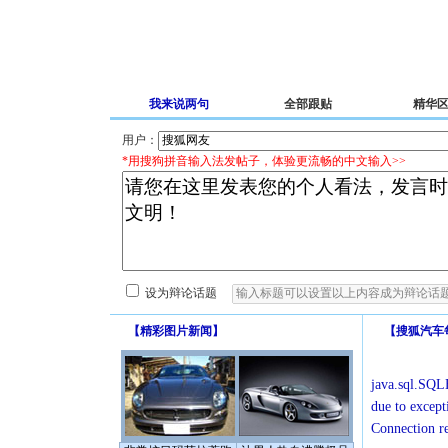
我来说两句
全部跟贴
精华
用户：
*用搜狗拼音输入法发帖子，体验更流畅的中文输入>>
设为辩论话题
【
精彩图片新闻
】
【
搜狐汽车
java.sql.SQLE
due to except
Connection r