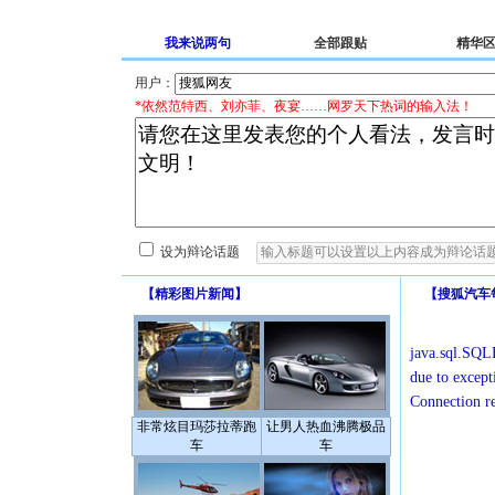
我来说两句
全部跟贴
精华
用户：
*依然范特西、刘亦菲、夜宴……网罗天下热词的输入法！
设为辩论话题
【
精彩图片新闻
】
【
搜狐汽车
java.sql.SQLE
due to except
Connection r
非常炫目玛莎拉蒂跑
让男人热血沸腾极品
车
车