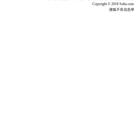
[元旦]
如
Copyright © 2018 Sohu.com I
起；二是
搜狐不良信息
离。水晶
[元旦]
当
泣，这痛
卖了。水
[春节]
风
颜！冬去
道一声平
[春节]
传
片叶子是
送你一棵