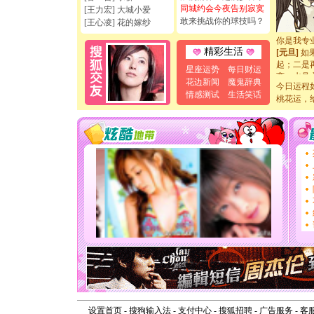
如意,快乐
同城约会今夜告别寂寞
[王力宏] 大城小爱
[元旦]
看
敢来挑战你的球技吗？
[王心凌] 花的嫁纱
断电。爱
你是我专
[元旦]
如
精彩生活
起；二是
星座运势
每日财运
离。水晶
花边新闻
魔鬼辞典
[元旦]
当
今日运程
情感测试
生活笑话
泣，这痛
桃花运，
卖了。水
[春节]
风
颜！冬去
道一声平
[春节]
传
片叶子是
送你一棵
[圣诞节]
你太多，
要平安！
[圣诞节]
能正大光明
天都要快
[圣诞节]
如意,快乐
[元旦]
看
断电。爱
设置首页
-
搜狗输入法
-
支付中心
-
搜狐招聘
-
广告服务
你是我专
-
客