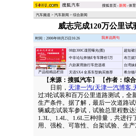
搜狐首页
-
新闻
-
体育
汽车频道
>
汽车新闻
>
综合新闻
威志完成120万公里
我来说两句
时间：2006年08月25日16:26
08款300C谍照曝光(图)
超短裙
中非论坛奔驰E专车降价5万
布兰妮
六款家用旅行车您选谁
台湾妹
产品组精品栏目
天语SX4 全系车型购买推荐
希尔顿
【
来源：搜狐汽车
】 【
作者：综合
日前，
天津一汽
(
天津一汽博客
,
过3轮试装和百万公里道路测试，全
生产条件。据了解，最后一次道路试
辆威志试装车参试，试验总里程数达到
1.3L、1.4L、1.6L三种排量，共
用、强检、可靠性、台架试验、生产