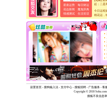
起；二是
星座运势
每日财运
离。水晶
花边新闻
魔鬼辞典
[元旦]
当
今日运程
情感测试
生活笑话
泣，这痛
桃花运，
卖了。水
[春节]
风
颜！冬去
道一声平
[春节]
传
片叶子是
送你一棵
[圣诞节]
你太多，
要平安！
[圣诞节]
能正大光明
天都要快
[圣诞节]
如意,快乐
[元旦]
看
断电。爱
设置首页
-
搜狗输入法
-
支付中心
-
搜狐招聘
-
广告服务
-
客
你是我专
Copyright © 2018 Sohu.com I
[元旦]
如
起；二是
搜狐不良信息
离。水晶
[元旦]
当