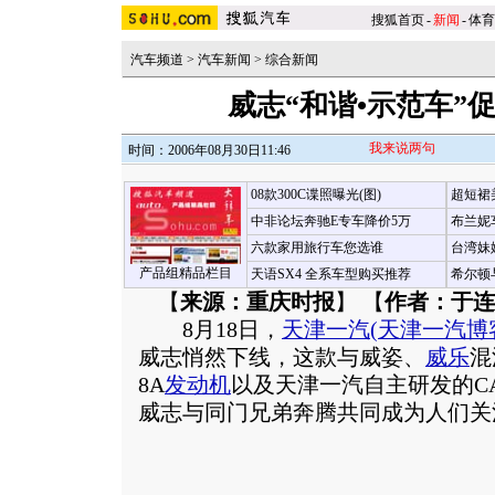
搜狐首页
-
新闻
-
体育
汽车频道
>
汽车新闻
>
综合新闻
威志“和谐•示范车”
我来说两句
时间：2006年08月30日11:46
08款300C谍照曝光(图)
超短裙
中非论坛奔驰E专车降价5万
布兰妮
六款家用旅行车您选谁
台湾妹
产品组精品栏目
天语SX4 全系车型购买推荐
希尔顿
【
来源：重庆时报
】 【
作者：于连
8月18日，
天津一汽
(
天津一汽博
威志悄然下线，这款与威姿、
威乐
混
8A
发动机
以及天津一汽自主研发的CA4
威志与同门兄弟奔腾共同成为人们关