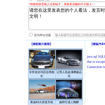
*用搜狗拼音输入法发帖子，体验更流畅的中文输入>>
设为辩论话题
【
精彩图片新闻
】
【
搜狐汽车
java.sql.SQLE
due to except
Connection r
非常炫目玛莎拉蒂跑
让男人热血沸腾极品
车
车
奥迪R8火拼直升机
她和它使人陶醉