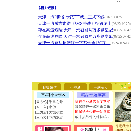
>>
【
相关链接
】
·
天津一汽"和谐·示范车"威志正式下线
(08/28 09:49)
·
天津一汽威志走进《绝对挑战》招贤纳士
(08/25 16:25)
·
存在高速危险 天津一汽召回两万多辆皇冠
(08/25 07:42
·
存在高速危险 天津一汽召回两万多辆皇冠
(08/25 07:42
·
天津一汽夏利捐赠红十字基金会130万元
(08/24 10:41)
[圣诞节]
你太多，
要平安！
搜狐短信
小灵通
性感丽人
[圣诞节]
能正大光明
三星图铃专区
精品专题推荐
天都要快
短信企业通秀百变功能
[周杰伦] 千里之外
[圣诞节]
浪漫情怀一起漫步音乐
[誓 言] 求佛
如意,快乐
同城约会今夜告别寂寞
[王力宏] 大城小爱
[元旦]
看
敢来挑战你的球技吗？
[王心凌] 花的嫁纱
断电。爱
你是我专
[元旦]
如
精彩生活