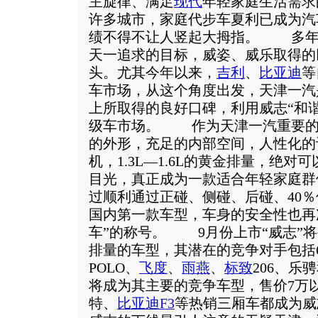
主旋律、满足
现代
年轻家庭生活需
许多城市，家庭代步车夏利已成为汽
绩不得不让人竖起大拇指。 多年
天一追求的目标，威姿、威乐取得的
头。尤其今年以来，
吉利
、
比亚迪
等
车市场，从这个角度出发，天津一汽
上所取得的良好口碑，利用威志“和谐
级车市场。 作为天津一汽重要的
的外形，充足的内部空间，人性化的
机，1.3L—1.6L的黄金排量，绝
目光，真正成为一款适合年轻家庭群
过顺利通过正碰、侧碰、后碰、40
国内第一款车型，车身的安全性也再
车”的称号。 9月份上市“威志”将生产1
排量的车型，其潜在的竞争对手包括
POLO、
飞度
、
雨燕
、
标致
206、乐
将成为其主要的竞争车型，售价7万以上
特、
比亚迪F3
等热销三厢车都成为