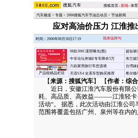
搜狐首页
-
新闻
-
体育
汽车频道
>
专题
>
2006搜狐汽车节油总动员
>
节油新闻
应对高油价压力 江淮推
我来说两句
时间：2006年08月30日17:19
08款300C谍照曝光(图)
超短裙
中非论坛奔驰E专车降价5万
布兰妮
六款家用旅行车您选谁
台湾妹
产品组精品栏目
天语SX4 全系车型购买推荐
希尔顿
【
来源：搜狐汽车
】 【
作者：综合
近日，安徽江淮汽车股份有限公司
耗、高品质、高效益———江淮轻卡
活动”。 据悉，此次活动由江淮公
范围将覆盖包括广州、泉州等在内的