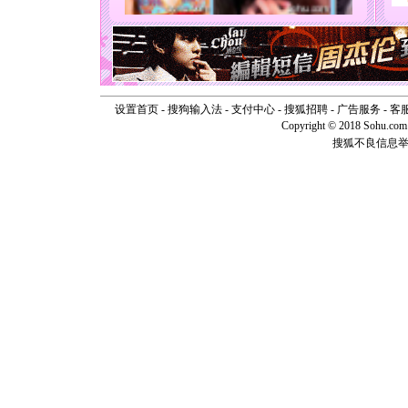
天都要快
[圣诞节]
如意,快乐
[元旦]
看
断电。爱
你是我专
[元旦]
如
设置首页
-
搜狗输入法
-
支付中心
-
搜狐招聘
-
广告服务
-
客
起；二是
Copyright © 2018 Sohu.com I
离。水晶
搜狐不良信息
[元旦]
当
泣，这痛
卖了。水
[春节]
风
颜！冬去
道一声平
[春节]
传
片叶子是
送你一棵