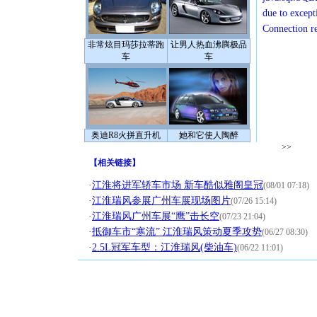
due to except
Connection r
非常炫目玛莎拉蒂跑
让男人热血沸腾极品
车
车
奥迪R8火拼直升机
她和它使人陶醉
>>
【
相关链接
】
·
江淮将进军轿车市场 新车酷似雅阁皇冠
(08/01 07:18)
·
江淮瑞风参展广州车展现场图片
(07/26 15:14)
·
江淮瑞风广州车展“鹰”击长空
(07/23 21:04)
·
抵御车市“寒流” 江淮瑞风策动夏季攻势
(06/27 08:30)
·
2.5L冠军车型：江淮瑞风(柴油车)
(06/22 11:01)
[圣诞节]