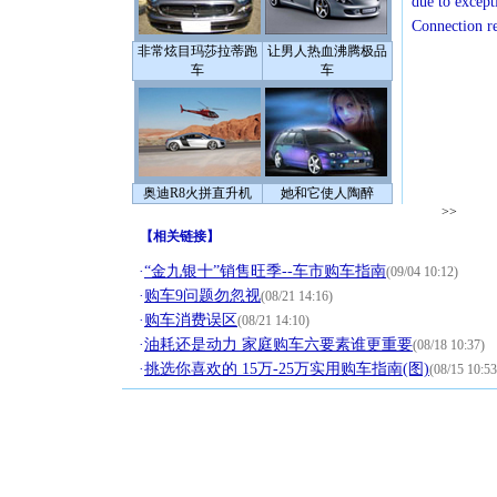
due to except
Connection r
非常炫目玛莎拉蒂跑
让男人热血沸腾极品
车
车
奥迪R8火拼直升机
她和它使人陶醉
>>
【
相关链接
】
·
“金九银十”销售旺季--车市购车指南
(09/04 10:12)
·
购车9问题勿忽视
(08/21 14:16)
·
购车消费误区
(08/21 14:10)
·
油耗还是动力 家庭购车六要素谁更重要
(08/18 10:37)
·
挑选你喜欢的 15万-25万实用购车指南(图)
(08/15 10:53
[圣诞节]
你太多，