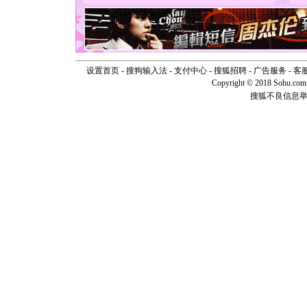
[圣诞节]
如意,快乐
[元旦]
看
断电。爱
你是我专
[元旦]
如
设置首页
-
搜狗输入法
-
支付中心
-
搜狐招聘
-
广告服务
-
客
起；二是
Copyright © 2018 Sohu.com I
离。水晶
搜狐不良信息
[元旦]
当
泣，这痛
卖了。水
[春节]
风
颜！冬去
道一声平
[春节]
传
片叶子是
送你一棵