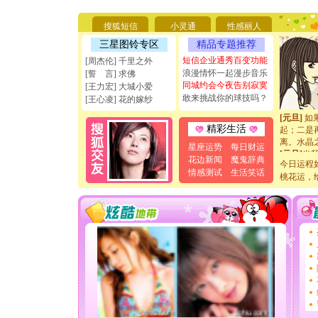
要平安！
[圣诞节]
能正大光明
搜狐短信
小灵通
性感丽人
天都要快
三星图铃专区
精品专题推荐
[圣诞节]
短信企业通秀百变功能
[周杰伦] 千里之外
如意,快乐
浪漫情怀一起漫步音乐
[誓 言] 求佛
[元旦]
看
同城约会今夜告别寂寞
断电。爱
[王力宏] 大城小爱
敢来挑战你的球技吗？
你是我专
[王心凌] 花的嫁纱
[元旦]
如
起；二是
精彩生活
离。水晶
[元旦]
当
星座运势
每日财运
泣，这痛
花边新闻
魔鬼辞典
今日运程
卖了。水
情感测试
生活笑话
桃花运，
[春节]
风
颜！冬去
道一声平
[春节]
传
片叶子是
送你一棵
[圣诞节]
你太多，
要平安！
[圣诞节]
能正大光明
天都要快