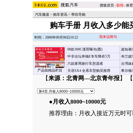
搜狐首页
-
新闻
-
体育
汽车频道
>
购车资讯
>
帮你导购
购车手册 月收入多少能
我来说两句
时间：2006年09月06日10:22
08款300C谍照曝光(图)
超短裙
中非论坛奔驰E专车降价5万
布兰妮
六款家用旅行车您选谁
台湾妹
产品组精品栏目
天语SX4 全系车型购买推荐
希尔顿
【
来源：北青网—北京青年报
】 【
●月收入8000~10000元
推荐理由：月收入接近万元时可以考