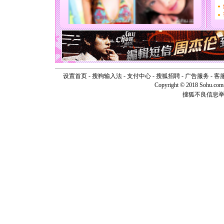
要平安！
[圣诞节]
能正大光明
天都要快
[圣诞节]
如意,快乐
[元旦]
看
断电。爱
你是我专
设置首页
-
搜狗输入法
-
支付中心
-
搜狐招聘
-
广告服务
-
客
[元旦]
如
Copyright © 2018 Sohu.com I
起；二是
搜狐不良信息
离。水晶
[元旦]
当
泣，这痛
卖了。水
[春节]
风
颜！冬去
道一声平
[春节]
传
片叶子是
送你一棵