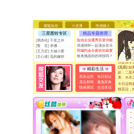
[圣诞节]
你太多，
要平安！
[圣诞节]
搜狐短信
小灵通
性感丽人
能正大光明
三星图铃专区
精品专题推荐
天都要快
[圣诞节]
短信企业通秀百变功能
[周杰伦] 千里之外
如意,快乐
浪漫情怀一起漫步音乐
[誓 言] 求佛
[元旦]
看
同城约会今夜告别寂寞
[王力宏] 大城小爱
断电。爱
敢来挑战你的球技吗？
[王心凌] 花的嫁纱
你是我专
[元旦]
如
精彩生活
起；二是
离。水晶
星座运势
每日财运
[元旦]
当
花边新闻
魔鬼辞典
今日运程
泣，这痛
情感测试
生活笑话
桃花运，
卖了。水
[春节]
风
颜！冬去
道一声平
[春节]
传
片叶子是
送你一棵
[圣诞节]
你太多，