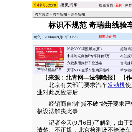
搜狐首页
-
新闻
-
体育
汽车频道
>
汽车新闻
>
综合新闻
标识不规范 奇瑞曲线验
我来说两句
时间：2006年09月07日11:23
08款300C谍照曝光(图)
超短裙
中非论坛奔驰E专车降价5万
布兰妮
六款家用旅行车您选谁
台湾妹
产品组精品栏目
天语SX4 全系车型购买推荐
希尔顿
【
来源：北青网—法制晚报
】 【
作
北京有关部门要求汽车
发动机
使
业对此反应滞后
经销商自制“撕不破”绕开要求严
极设法解决此事
记者今天(9月6日)了解到，由于
清楚、不正规，北京检测场不给验车