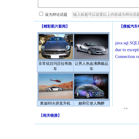
设为辩论话题
【
精彩图片新闻
】
【
搜狐汽车
java.sql.SQLE
due to except
Connection r
非常炫目玛莎拉蒂跑
让男人热血沸腾极品
车
车
奥迪R8火拼直升机
她和它使人陶醉
>>
【
相关链接
】