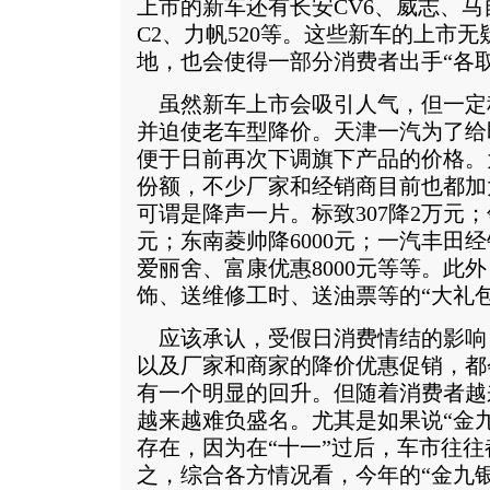
上市的新车还有长安CV6、威志、马自
C2、力帆520等。这些新车的上市
地，也会使得一部分消费者出手“各取
虽然新车上市会吸引人气，但一定
并迫使老车型降价。天津一汽为了给
便于日前再次下调旗下产品的价格。
份额，不少厂家和经销商目前也都加
可谓是降声一片。标致307降2万元；
元；东南菱帅降6000元；一汽丰田经销
爱丽舍、富康优惠8000元等等。此
饰、送维修工时、送油票等的“大礼
应该承认，受假日消费情结的影响
以及厂家和商家的降价优惠促销，都
有一个明显的回升。但随着消费者越
越来越难负盛名。尤其是如果说“金九
存在，因为在“十一”过后，车市往往
之，综合各方情况看，今年的“金九