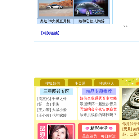
奥迪R8火拼直升机
她和它使人陶醉
>>
【
相关链接
】
[圣诞节]
你太多，
要平安！
搜狐短信
小灵通
性感丽人
[圣诞节]
能正大光明
三星图铃专区
精品专题推荐
天都要快
短信企业通秀百变功能
[周杰伦] 千里之外
[圣诞节]
浪漫情怀一起漫步音乐
[誓 言] 求佛
如意,快乐
同城约会今夜告别寂寞
[王力宏] 大城小爱
[元旦]
看
敢来挑战你的球技吗？
[王心凌] 花的嫁纱
断电。爱
你是我专
[元旦]
如
精彩生活
起；二是
星座运势
每日财运
离。水晶