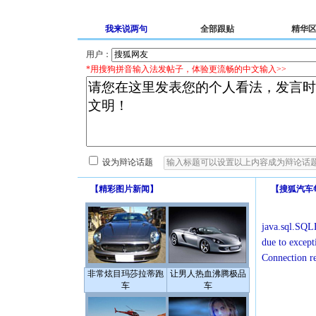
我来说两句
全部跟贴
精华
用户：
*用搜狗拼音输入法发帖子，体验更流畅的中文输入>>
设为辩论话题
【
精彩图片新闻
】
【
搜狐汽车
java.sql.SQLE
due to except
Connection r
非常炫目玛莎拉蒂跑
让男人热血沸腾极品
车
车