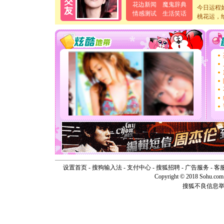
花边新闻
魔鬼辞典
[元旦]
当
今日运程
情感测试
生活笑话
泣，这痛
桃花运，
卖了。水
[春节]
风
颜！冬去
道一声平
[春节]
传
片叶子是
送你一棵
[圣诞节]
你太多，
要平安！
[圣诞节]
能正大光明
天都要快
[圣诞节]
如意,快乐
[元旦]
看
断电。爱
设置首页
-
搜狗输入法
-
支付中心
-
搜狐招聘
-
广告服务
你是我专
-
客
[元旦]
如
Copyright © 2018 Sohu.com I
起；二是
搜狐不良信息
离。水晶
[元旦]
当
泣，这痛
卖了。水