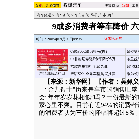
搜狐首页
-
新闻
-
体育
汽车频道
>
汽车新闻
>
车市新闻-降价,车市,购车
9成多消费者等车降价 
我来说两句
时间：2006年09月09日09:06
08款300C谍照曝光(图)
超短裙
中非论坛奔驰E专车降价5万
布兰妮
六款家用旅行车您选谁
台湾妹
产品组精品栏目
天语SX4 全系车型购买推荐
希尔顿
【
来源：新华网
】 【
作者：吴佩义
“金九银十”历来是车市的销售旺季
会“年年岁岁花相似”吗？一份最新
家心里不爽。目前有近94%的消费者
的消费者认为车价的降幅将超过5％