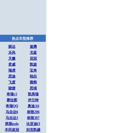
热点车型推荐
骐达
速腾
乐风
戈蓝
天籁
花冠
君威
凯旋
瑞虎
宝来
思迪
锐志
飞度
雅阁
骏捷
思域
奇瑞v5
凯美瑞
赛拉图
伊兰特
奇瑞QQ
奥迪A6
马自达6
标致206
马自达3
标致307
两厢polo
比亚迪f3
丰田皇冠
别克凯越