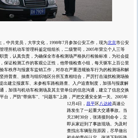
生，中共党员，大学文化，1998年7月参加公安工作，现为
北京
市公安
管理所机动车管理科鉴定组组长，二级警司，2005年荣立个人三等
职责，认真负责，为确保全市各检测场严格执行检验标准，为社会提
，保证检测工作的客观公正性，他带领检查小组，每天驱车上百公里
验车秩序与报废车监销工作，对存在严重违规验车行为的检测场和解
坚持普查、抽查与组织地区分所互查相结合，严厉打击滋扰检测场验
；提出建立报废车、未参检车路检路查、入户追查制度，加强与报废解
通，加强与机动车检测场及其主管单位的信息沟通，建立了信息交换
平台，严防“带病车”、“问题车”上路，严把交通安全第一关。
2005年
12月4日，
昌平
区
八达岭
高速公
路发生了一起重大交通事故。当
天23时30分，张涛接到命令，立
即从家赶到了事故现场。为及时
查找出车辆坠毁原因，尽早做出
初步的责任认定，张涛下到距路