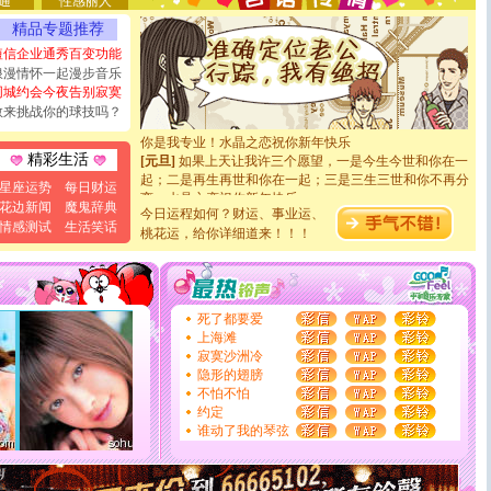
[圣诞节]
不只这样的日子才会想起你,而是这样的日子才
通
性感丽人
能正大光明地骚扰你,告诉你,圣诞要快乐!新年要快乐!天
精品专题推荐
天都要快乐噢!
短信企业通秀百变功能
[圣诞节]
奉上一颗祝福的心,在这个特别的日子里,愿幸福,
浪漫情怀一起漫步音乐
如意,快乐,鲜花,一切美好的祝愿与你同在.圣诞快乐!
同城约会今夜告别寂寞
[元旦]
看到你我会触电；看不到你我要充电；没有你我会
敢来挑战你的球技吗？
断电。爱你是我职业，想你是我事业，抱你是我特长，吻
你是我专业！水晶之恋祝你新年快乐
[元旦]
如果上天让我许三个愿望，一是今生今世和你在一
精彩生活
起；二是再生再世和你在一起；三是三生三世和你不再分
离。水晶之恋祝你新年快乐
星座运势
每日财运
[元旦]
当我狠下心扭头离去那一刻，你在我身后无助地哭
花边新闻
魔鬼辞典
今日运程如何？财运、事业运、
泣，这痛楚让我明白我多么爱你。我转身抱住你：这猪不
情感测试
生活笑话
桃花运，给你详细道来！！！
卖了。水晶之恋祝你新年快乐。
[春节]
风柔雨润好月圆，半岛铁盒伴身边，每日尽显开心
颜！冬去春来似水如烟，劳碌人生需尽欢！听一曲轻歌，
道一声平安！新年吉祥万事如愿
[春节]
传说薰衣草有四片叶子：第一片叶子是信仰，第二
死了都要爱
片叶子是希望，第三片叶子是爱情，第四片叶子是幸运。
上海滩
送你一棵薰衣草，愿你新年快乐！
寂寞沙洲冷
[圣诞节]
圣诞节到了，想想没什么送给你的，又不打算给
隐形的翅膀
你太多，只有给你五千万：千万快乐！千万要健康！千万
不怕不怕
要平安！千万要知足！千万不要忘记我！
约定
[圣诞节]
不只这样的日子才会想起你,而是这样的日子才
谁动了我的琴弦
能正大光明地骚扰你,告诉你,圣诞要快乐!新年要快乐!天
天都要快乐噢!
[圣诞节]
奉上一颗祝福的心,在这个特别的日子里,愿幸福,