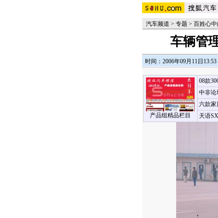
汽车频道
>
专题
>
百姓心中
车辆管
时间：2006年09月11日13:53
08款3
中非论
六款家
产品组精品栏目
天语S