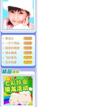
菊花台
一万个理由
隐形的翅膀
倩女幽魂
飞的更高
无尽的爱