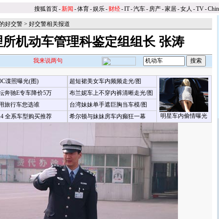
搜狐首页
-
新闻
-
体育
-
娱乐
-
财经
-
IT
-
汽车
-
房产
-
家居
-
女人
-
TV
-
Chi
的好交警
>
好交警相关报道
理所机动车管理科鉴定组组长 张涛
我来说两句
00C谍照曝光(图)
超短裙美女车内频频走光/图
坛奔驰E专车降价5万
布兰妮车上不穿内裤清晰走光/图
用旅行车您选谁
台湾妹妹单手遮巨胸当车模/图
明星车内偷情曝光
X4 全系车型购买推荐
希尔顿与妹妹房车内癫狂一幕