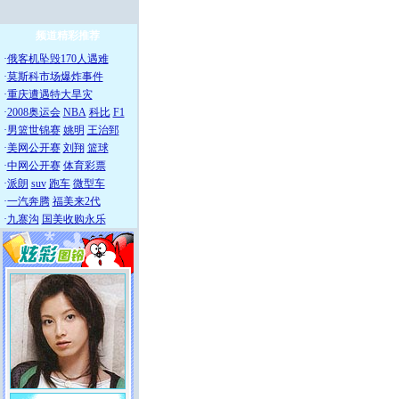
频道精彩推荐
·
俄客机坠毁170人遇难
·
莫斯科市场爆炸事件
·
重庆遭遇特大旱灾
·
2008奥运会
NBA
科比
F1
·
男篮世锦赛
姚明
王治郅
·
美网公开赛
刘翔
篮球
·
中网公开赛
体育彩票
·
派朗
suv
跑车
微型车
·
一汽奔腾
福美来2代
·
九寨沟
国美收购永乐