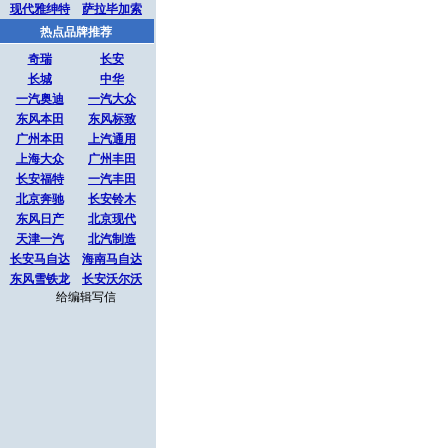
现代雅绅特
萨拉毕加索
热点品牌推荐
奇瑞
长安
长城
中华
一汽奥迪
一汽大众
东风本田
东风标致
广州本田
上汽通用
上海大众
广州丰田
长安福特
一汽丰田
北京奔驰
长安铃木
东风日产
北京现代
天津一汽
北汽制造
长安马自达
海南马自达
东风雪铁龙
长安沃尔沃
给编辑写信