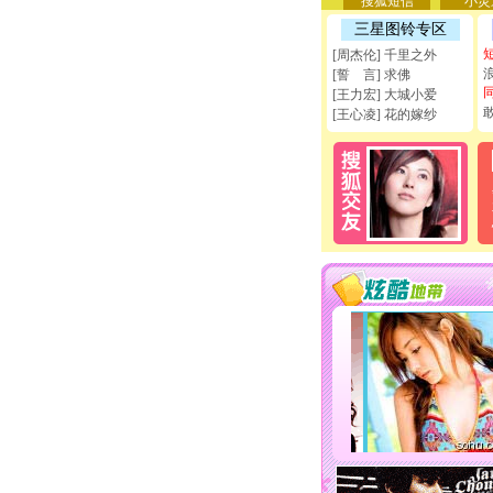
搜狐短信
小灵
三星图铃专区
[周杰伦] 千里之外
[誓 言] 求佛
[王力宏] 大城小爱
[王心凌] 花的嫁纱