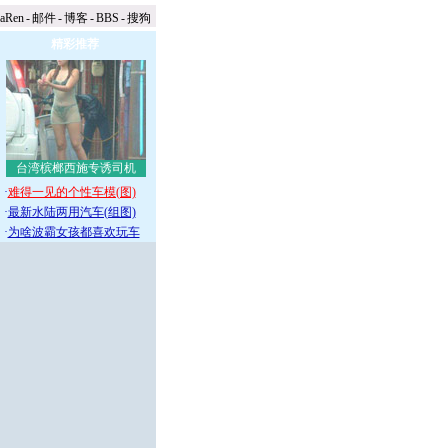
naRen
-
邮件
-
博客
-
BBS
-
搜狗
精彩推荐
台湾槟榔西施专诱司机
·
难得一见的个性车模(图)
·
最新水陆两用汽车(组图)
·
为啥波霸女孩都喜欢玩车