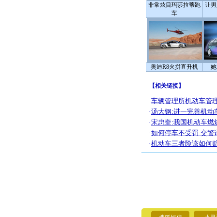
非常炫目玛莎拉蒂跑
让男
车
奥迪R8火拼直升机
她
【
相关链接
】
·
车辆管理所机动车管理
·
汤大钢:进一完善机动
·
宋忠奎:我国机动车燃
·
如何停车不受罚 交警
·
机动车三者险该如何赔