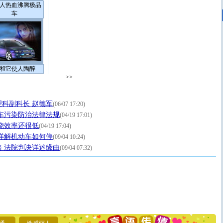
人热血沸腾极品
车
和它使人陶醉
>>
科副科长 赵德军
(06/07 17:20)
车污染防治法律法规
(04/19 17:01)
烧效率还很低
(04/19 17:04)
详解机动车如何停
(09/04 10:24)
 法院判决详述缘由
(09/04 07:32)
[圣诞节]
圣诞节到了，想想没什么送给你的，又不打算给
你太多，只有给你五千万：千万快乐！千万要健康！千万
要平安！千万要知足！千万不要忘记我！