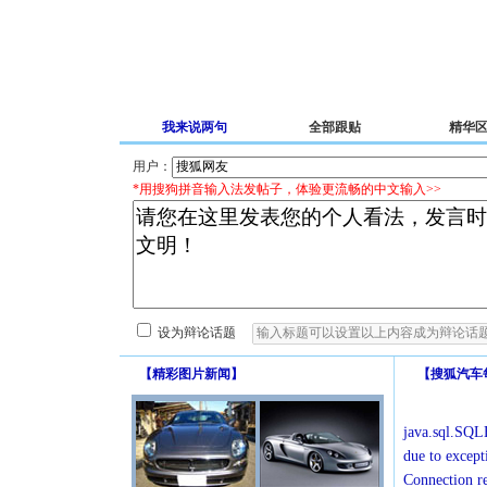
我来说两句
全部跟贴
精华
用户：
*用搜狗拼音输入法发帖子，体验更流畅的中文输入>>
设为辩论话题
【
精彩图片新闻
】
【
搜狐汽车
java.sql.SQLE
due to except
Connection r