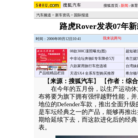
搜狐首页
-
新闻
-
体育
汽车频道
>
新车资讯
>
国际报道
路虎Rover发表07年新款D
我来说两句
时间：2006年09月12日10:41
08款300C谍照曝光(图)
超短裙
中非论坛奔驰E专车降价5万
布兰妮
六款家用旅行车您选谁
台湾妹
产品组精品栏目
天语SX4 全系车型购买推荐
希尔顿
【
来源：搜狐汽车
】 【
作者：综合
在今年的五月份，以生产运动休旅车闻名
布将要为旗下拥有强悍越野性能，并
地位的Defender车款，推出全面升
是车坛经典之一的产品，能够再推出
期给延续下去，而这款进化后的经典
表。