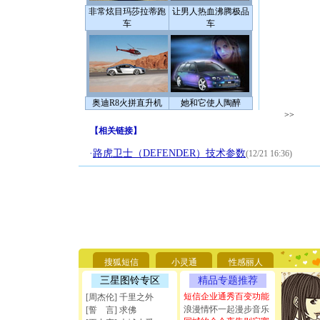
非常炫目玛莎拉蒂跑
让男人热血沸腾极品
车
车
奥迪R8火拼直升机
她和它使人陶醉
>>
【
相关链接
】
·
路虎卫士（DEFENDER）技术参数
(12/21 16:36)
[圣诞节]
你太多，
要平安！
[圣诞节]
搜狐短信
小灵通
性感丽人
能正大光明
三星图铃专区
精品专题推荐
天都要快
[圣诞节]
短信企业通秀百变功能
[周杰伦] 千里之外
如意,快乐
浪漫情怀一起漫步音乐
[誓 言] 求佛
[元旦]
看