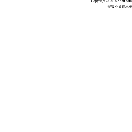
Copyright © 2018 Sohu.com I
起；二是
搜狐不良信息
离。水晶
[元旦]
当
泣，这痛
卖了。水
[春节]
风
颜！冬去
道一声平
[春节]
传
片叶子是
送你一棵