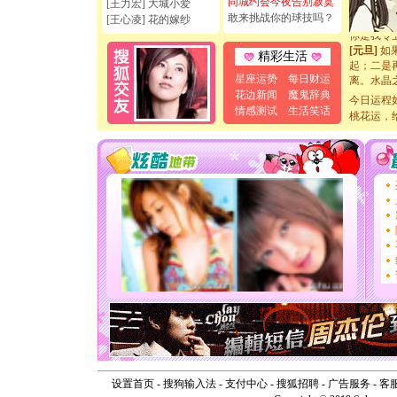
同城约会今夜告别寂寞
[王力宏] 大城小爱
断电。爱
敢来挑战你的球技吗？
[王心凌] 花的嫁纱
你是我专
[元旦]
如
精彩生活
起；二是
离。水晶
星座运势
每日财运
[元旦]
当
花边新闻
魔鬼辞典
今日运程
泣，这痛
情感测试
生活笑话
桃花运，
卖了。水
[春节]
风
颜！冬去
道一声平
[春节]
传
片叶子是
送你一棵
[圣诞节]
你太多，
要平安！
[圣诞节]
能正大光明
天都要快
[圣诞节]
如意,快乐
[元旦]
看
断电。爱
你是我专
设置首页
-
搜狗输入法
-
支付中心
-
搜狐招聘
-
广告服务
-
客
[元旦]
如