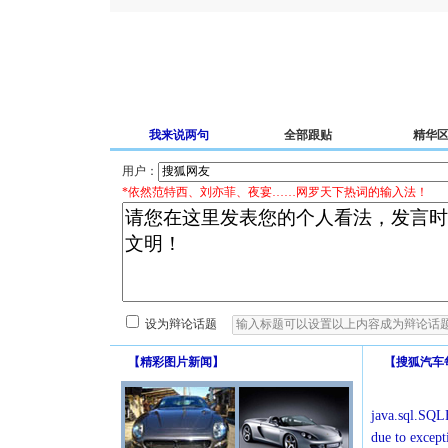
我来说两句
全部跟贴
精华
用户：
*依然范特西、刘亦菲、夜宴……网罗天下热词的输入法！
设为辩论话题
【
精彩图片新闻
】
【
搜狐汽车
java.sql.SQLE
due to except