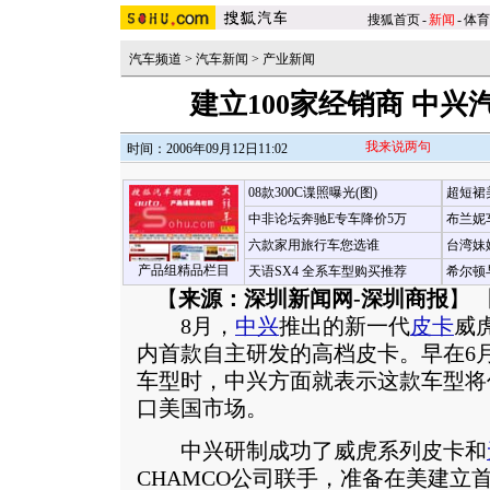
搜狐首页
-
新闻
-
体育
汽车频道
>
汽车新闻
>
产业新闻
建立100家经销商 中
我来说两句
时间：2006年09月12日11:02
08款300C谍照曝光(图)
超短裙
中非论坛奔驰E专车降价5万
布兰妮
六款家用旅行车您选谁
台湾妹
产品组精品栏目
天语SX4 全系车型购买推荐
希尔顿
【
来源：深圳新闻网-深圳商报
】 
8月，
中兴
推出的新一代
皮卡
威
内首款自主研发的高档皮卡。早在6
车型时，中兴方面就表示这款车型将
口美国市场。
中兴研制成功了威虎系列皮卡和
CHAMCO公司联手，准备在美建立首