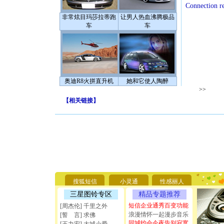
Connection r
非常炫目玛莎拉蒂跑
让男人热血沸腾极品
车
车
奥迪R8火拼直升机
她和它使人陶醉
>>
【
相关链接
】
[圣诞节]
你太多，
要平安！
搜狐短信
小灵通
性感丽人
[圣诞节]
能正大光明
三星图铃专区
精品专题推荐
天都要快
短信企业通秀百变功能
[周杰伦] 千里之外
[圣诞节]
浪漫情怀一起漫步音乐
[誓 言] 求佛
如意,快乐
同城约会今夜告别寂寞