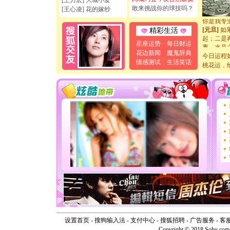
[王力宏] 大城小爱
[元旦]
看
敢来挑战你的球技吗？
[王心凌] 花的嫁纱
断电。爱
你是我专
[元旦]
如
精彩生活
起；二是
星座运势
每日财运
离。水晶
花边新闻
魔鬼辞典
[元旦]
当
今日运程
情感测试
生活笑话
泣，这痛
桃花运，
卖了。水
[春节]
风
颜！冬去
道一声平
[春节]
传
片叶子是
送你一棵
[圣诞节]
你太多，
要平安！
[圣诞节]
能正大光明
天都要快
[圣诞节]
如意,快乐
[元旦]
看
断电。爱
你是我专
设置首页
-
搜狗输入法
-
支付中心
-
搜狐招聘
-
广告服务
-
客
[元旦]
如
Copyright © 2018 Sohu.com I