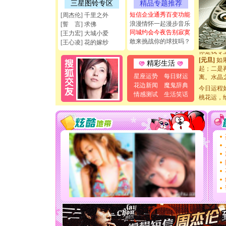
天都要快
三星图铃专区
精品专题推荐
[圣诞节]
短信企业通秀百变功能
[周杰伦] 千里之外
如意,快乐
浪漫情怀一起漫步音乐
[誓 言] 求佛
[元旦]
看
同城约会今夜告别寂寞
[王力宏] 大城小爱
断电。爱
敢来挑战你的球技吗？
[王心凌] 花的嫁纱
你是我专
[元旦]
如
起；二是
精彩生活
离。水晶
星座运势
每日财运
[元旦]
当
花边新闻
魔鬼辞典
泣，这痛
今日运程
情感测试
生活笑话
卖了。水
桃花运，
[春节]
风
颜！冬去
道一声平
[春节]
传
片叶子是
送你一棵
[圣诞节]
你太多，
要平安！
[圣诞节]
能正大光明
天都要快
[圣诞节]
如意,快乐
[元旦]
看