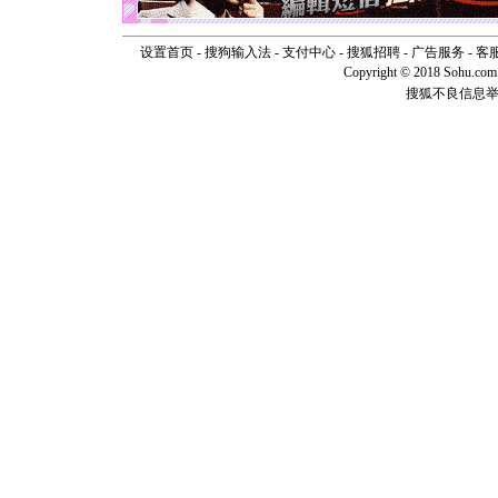
断电。爱
你是我专
设置首页
-
搜狗输入法
-
支付中心
-
搜狐招聘
-
广告服务
-
客
[元旦]
如
Copyright © 2018 Sohu.com I
起；二是
搜狐不良信息
离。水晶
[元旦]
当
泣，这痛
卖了。水
[春节]
风
颜！冬去
道一声平
[春节]
传
片叶子是
送你一棵