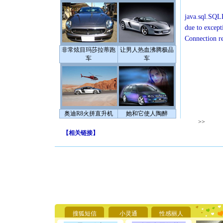
java.sql.SQLE
due to except
Connection r
非常炫目玛莎拉蒂跑
让男人热血沸腾极品
车
车
奥迪R8火拼直升机
她和它使人陶醉
>>
【
相关链接
】
[圣诞节]
你太多，
要平安！
[圣诞节]
搜狐短信
小灵通
性感丽人
能正大光明