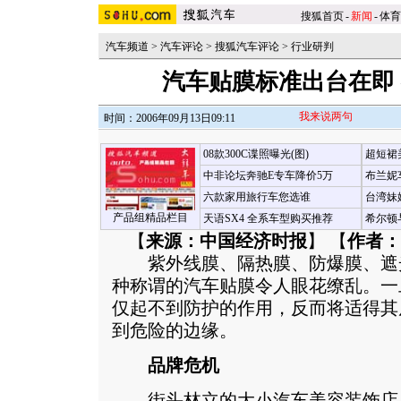
搜狐首页
-
新闻
-
体育
汽车频道
>
汽车评论
>
搜狐汽车评论
>
行业研判
汽车贴膜标准出台在即
我来说两句
时间：2006年09月13日09:11
08款300C谍照曝光(图)
超短裙
中非论坛奔驰E专车降价5万
布兰妮
六款家用旅行车您选谁
台湾妹
产品组精品栏目
天语SX4 全系车型购买推荐
希尔顿
【
来源：中国经济时报
】 【
作者：
紫外线膜、隔热膜、防爆膜、遮
种称谓的汽车贴膜令人眼花缭乱。一
仅起不到防护的作用，反而将适得其
到危险的边缘。
品牌危机
街头林立的大小汽车美容装饰店