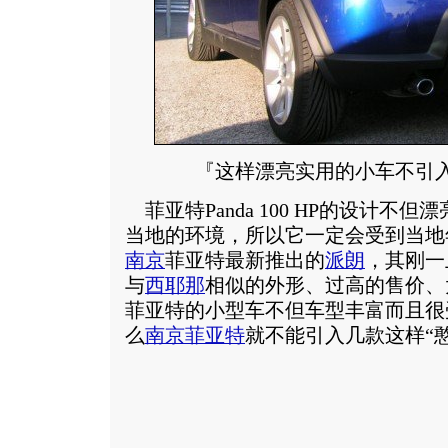
『这样漂亮实用的小车不引
菲亚特Panda 100 HP的设计不
当地的环境，所以它一定会受到当地
南京
菲亚特最新推出的
派朗
，其刚一
与
西耶那
相似的外形、过高的售价、
菲亚特的小型车不但车型丰富而且很
么
南京菲亚特
就不能引入几款这样“憨