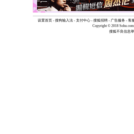
[元旦]
看
断电。爱
你是我专
[元旦]
如
设置首页
-
搜狗输入法
-
支付中心
-
搜狐招聘
-
广告服务
-
客
起；二是
Copyright © 2018 Sohu.com I
离。水晶
搜狐不良信息
[元旦]
当
泣，这痛
卖了。水
[春节]
风
颜！冬去
道一声平
[春节]
传
片叶子是
送你一棵