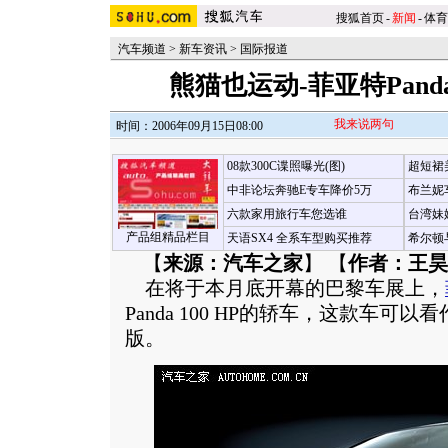
搜狐首页
-
新闻
-
体育
汽车频道
>
新车资讯
>
国际报道
熊猫也运动-菲亚特Panda 
我来说两句
时间：2006年09月15日08:00
08款300C谍照曝光(图)
超短裙
中非论坛奔驰E专车降价5万
布兰妮
六款家用旅行车您选谁
台湾妹
产品组精品栏目
天语SX4 全系车型购买推荐
希尔顿
【
来源：汽车之家
】 【
作者：王昊
在将于本月底开幕的巴黎车展上，
Panda 100 HP的轿车，这款车可以
版。