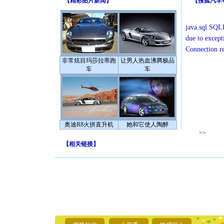
【
精彩图片新闻
】
【
搜狐汽车
java.sql.SQLE
due to except
Connection r
非常炫目玛莎拉蒂跑
让男人热血沸腾极品
车
车
奥迪R8火拼直升机
她和它使人陶醉
>>
【
相关链接
】
[圣诞节]
你太多，
要平安！
[圣诞节]