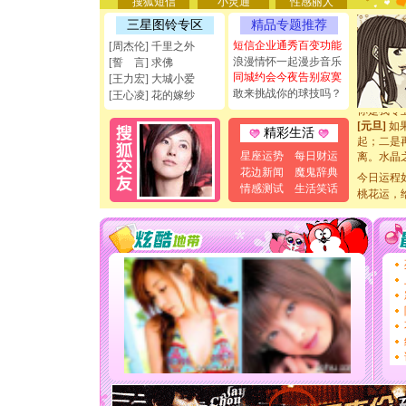
搜狐短信
小灵通
性感丽人
能正大光明
天都要快
三星图铃专区
精品专题推荐
[圣诞节]
短信企业通秀百变功能
[周杰伦] 千里之外
如意,快乐
浪漫情怀一起漫步音乐
[誓 言] 求佛
[元旦]
看
同城约会今夜告别寂寞
[王力宏] 大城小爱
断电。爱
敢来挑战你的球技吗？
[王心凌] 花的嫁纱
你是我专
[元旦]
如
起；二是
精彩生活
离。水晶
星座运势
每日财运
[元旦]
当
花边新闻
魔鬼辞典
泣，这痛
今日运程
情感测试
生活笑话
卖了。水
桃花运，
[春节]
风
颜！冬去
道一声平
[春节]
传
片叶子是
送你一棵
[圣诞节]
你太多，
要平安！
[圣诞节]
能正大光明
天都要快
[圣诞节]
如意,快乐