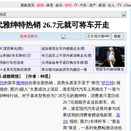
搜狐首页
-
新闻
-
体育
-
娱乐
-
财经
-
IT
-
汽车
-
房产
-
家居
-
女人
-
TV
-
Chi
动态
雅绅特热销 26.7元就可将车开走
我来说两句
00C谍照曝光(图)
超短裙美女车内频频走光/图
坛奔驰E专车降价5万
布兰妮车上不穿内裤清晰走光/图
用旅行车您选谁
台湾妹妹单手遮巨胸当车模/图
明星车内偷情曝光
X4 全系车型购买推荐
希尔顿与妹妹房车内癫狂一幕
-成都商报
】 【
作者：钟昆
】
代
的新车
雅绅特
在蓉全面热销，其势头甚至不亚于“师兄”
伊兰特
(
报
报价
;
图片
)丽人”大赛成功上演后，港宏现代汽车上周推出了一项“0
雅绅特行动。
对于基本型售价为7.28万元的雅绅特，消费者只需日供
26.7元就能开走这款新车。此
外，港宏现代汽车还将对参与试
乘试驾的消费者赠送电影票、
高
尔
(
报价
;
图片
)夫球杆等；“黄金
周”将至，一系列免费检测活动也