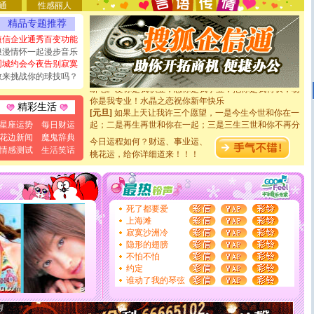
要平安！千万要知足！千万不要忘记我！
通
性感丽人
[圣诞节]
不只这样的日子才会想起你,而是这样的日子才
精品专题推荐
能正大光明地骚扰你,告诉你,圣诞要快乐!新年要快乐!天
天都要快乐噢!
短信企业通秀百变功能
[圣诞节]
奉上一颗祝福的心,在这个特别的日子里,愿幸福,
浪漫情怀一起漫步音乐
如意,快乐,鲜花,一切美好的祝愿与你同在.圣诞快乐!
同城约会今夜告别寂寞
[元旦]
看到你我会触电；看不到你我要充电；没有你我会
敢来挑战你的球技吗？
断电。爱你是我职业，想你是我事业，抱你是我特长，吻
你是我专业！水晶之恋祝你新年快乐
精彩生活
[元旦]
如果上天让我许三个愿望，一是今生今世和你在一
起；二是再生再世和你在一起；三是三生三世和你不再分
星座运势
每日财运
离。水晶之恋祝你新年快乐
花边新闻
魔鬼辞典
今日运程如何？财运、事业运、
[元旦]
当我狠下心扭头离去那一刻，你在我身后无助地哭
情感测试
生活笑话
桃花运，给你详细道来！！！
泣，这痛楚让我明白我多么爱你。我转身抱住你：这猪不
卖了。水晶之恋祝你新年快乐。
[春节]
风柔雨润好月圆，半岛铁盒伴身边，每日尽显开心
颜！冬去春来似水如烟，劳碌人生需尽欢！听一曲轻歌，
道一声平安！新年吉祥万事如愿
死了都要爱
[春节]
传说薰衣草有四片叶子：第一片叶子是信仰，第二
上海滩
片叶子是希望，第三片叶子是爱情，第四片叶子是幸运。
寂寞沙洲冷
送你一棵薰衣草，愿你新年快乐！
隐形的翅膀
[圣诞节]
圣诞节到了，想想没什么送给你的，又不打算给
不怕不怕
你太多，只有给你五千万：千万快乐！千万要健康！千万
约定
要平安！千万要知足！千万不要忘记我！
谁动了我的琴弦
[圣诞节]
不只这样的日子才会想起你,而是这样的日子才
能正大光明地骚扰你,告诉你,圣诞要快乐!新年要快乐!天
天都要快乐噢!