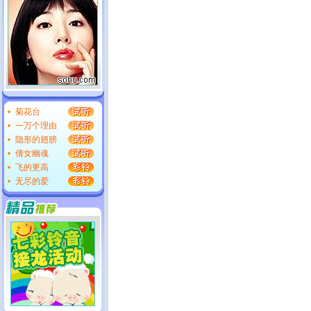
菊花台
一万个理由
隐形的翅膀
倩女幽魂
飞的更高
无尽的爱