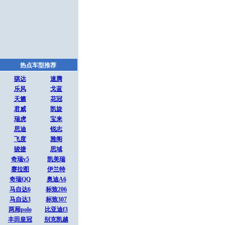
热点车型推荐
骐达
速腾
乐风
戈蓝
天籁
花冠
君威
凯旋
瑞虎
宝来
思迪
锐志
飞度
雅阁
骏捷
思域
奇瑞v5
凯美瑞
赛拉图
伊兰特
奇瑞QQ
奥迪A6
马自达6
标致206
马自达3
标致307
两厢polo
比亚迪f3
丰田皇冠
别克凯越