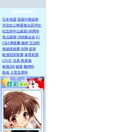
频道精彩推荐
·
日本地震
美国中期选举
·
河北红心鸭蛋查出苏丹红
·
纪念孙中山诞辰140周年
·
焦点新闻
2008奥运会
F1
·
CBA博客圈
姚明
王治郅
·
体操世锦赛
刘翔
篮球
·
欧洲冠军联赛
体育彩票
·
CIVIC
乐风
凯美瑞
·
标致206
骏捷
雅绅特
·
医改
入世五周年