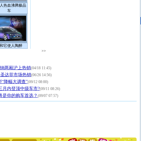
人热血沸腾极品
车
和它使人陶醉
>>
 利亚纳两厢沪上热销
(04/18 11:45)
进口圣达菲市场热销
(06/26 14:56)
型“降幅大调查”
(09/12 08:00)
三月内登顶中级车市?
(09/11 08:26)
车将是你的购车首选？
(09/07 07:57)
[圣诞节]
圣诞节到了，想想没什么送给你的，又不打算给
你太多，只有给你五千万：千万快乐！千万要健康！千万