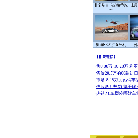
非常炫目玛莎拉蒂跑
让男
车
奥迪R8火拼直升机
她
【
相关链接
】
·
售8.88万-10.28万
·
售价28.5万的06款
·
市场 8-18万元热销车
·
连续两月热销 凯美瑞
·
热销2.0车型较哪款