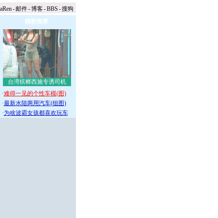
naRen
-
邮件
-
博客
-
BBS
-
搜狗
精彩推荐
台湾槟榔西施专诱司机
·
难得一见的个性车模(图)
·
最新水陆两用汽车(组图)
·
为啥波霸女孩都喜欢玩车