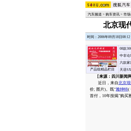
汽车频道
>
购车资讯
>
市场
北京现代
时间：2006年09月18日08:12
08款3
中非论
六款家
产品组精品栏目
天语S
【
来源：四川新闻网
近日，来自
北京现
价
;
图片
)。既“
雅绅特
(
首付，10年按揭”购买