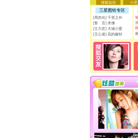
搜狐短信
小灵
三星图铃专区
[周杰伦] 千里之外
[誓 言] 求佛
[王力宏] 大城小爱
[王心凌] 花的嫁纱