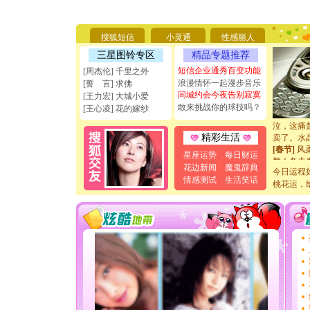
天都要快
[圣诞节]
如意,快乐
[元旦]
看
搜狐短信
小灵通
性感丽人
断电。爱
三星图铃专区
精品专题推荐
你是我专
短信企业通秀百变功能
[周杰伦] 千里之外
[元旦]
如
浪漫情怀一起漫步音乐
[誓 言] 求佛
起；二是
同城约会今夜告别寂寞
离。水晶
[王力宏] 大城小爱
敢来挑战你的球技吗？
[元旦]
当
[王心凌] 花的嫁纱
泣，这痛
卖了。水
精彩生活
[春节]
风
颜！冬去
星座运势
每日财运
道一声平
花边新闻
魔鬼辞典
今日运程
[春节]
传
情感测试
生活笑话
桃花运，
片叶子是
送你一棵
[圣诞节]
你太多，
要平安！
[圣诞节]
能正大光明
天都要快
[圣诞节]
如意,快乐
[元旦]
看