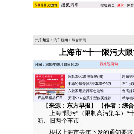
搜狐首页
-
新闻
-
体育
汽车频道
>
汽车新闻
>
综合新闻
上海市“十一限污大限
我来说两句
时间：2006年09月18日10:20
08款300C谍照曝光(图)
超短裙
中非论坛奔驰E专车降价5万
布兰妮
六款家用旅行车您选谁
台湾妹
产品组精品栏目
天语SX4 全系车型购买推荐
希尔顿
【
来源：东方早报
】 【
作者：综合
上海“限污”（限制高污染车）“十
新、旧两个车市。
根据上海市去年下发的通知要求，