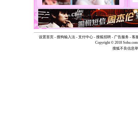
断电。爱
你是我专
[元旦]
如
起；二是
离。水晶
[元旦]
当
泣，这痛
设置首页
-
搜狗输入法
-
支付中心
-
搜狐招聘
-
广告服务
-
客
卖了。水
Copyright © 2018 Sohu.com I
[春节]
风
搜狐不良信息
颜！冬去
道一声平
[春节]
传
片叶子是
送你一棵