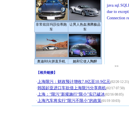
java.sql.SQLE
due to except
Connection r
非常炫目玛莎拉蒂跑
让男人热血沸腾极品
车
车
奥迪R8火拼直升机
她和它使人陶醉
>>
【
相关链接
】
·
上海限污：财政预计增收7.8亿至10.9亿元
(02/20 12:21)
·
韩国起亚进口车欲借上海限污分享商机
(02/17 07:50)
·
上海：“限污”新规施行“限小”实已破冰
(02/16 08:05)
·
上海汽车将实行“限污不限小”的政策
(01/19 10:03)
[圣诞节]
你太多，
要平安！
[圣诞节]
能正大光明