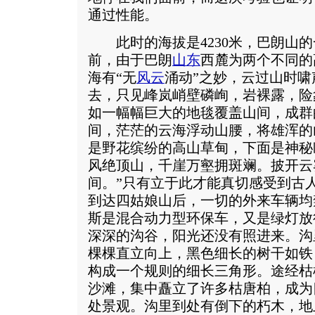
通过性能。
此时的海拔是4230米，巴朗山的
前，由于巴朗
山东
西麓为两个不同的
海有“无
风云
涌动”之妙，云过山时
去，只见峰岚峭壁磷峋，岩裸露，险
如一幅幅巨大的地毯覆盖山间，成群
间，茫茫的云海浮动山腰，将雄浑的
是野花缤纷的高山草甸，下面是神秘
风绝顶山，千崖万壑拥斑斓。披开云
间。”只有立于此才能真切感受到古
到达四姑娘山后，一切的外来车辆均禁
斯是混合动力型环保车，又是绿灯放
深深的沟谷，阳光还没有照进来。沟
棵棵直立向上，黑色细长的树干如铁
构成一个规则的细长三角形。途经枯
沙滩，集中矗立了许多枯唐柏，成为
处景观。沟里到处有倒下的朽木，地