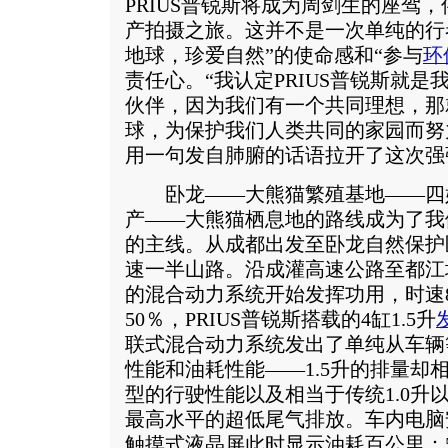
PRIUS普锐斯将成为周剑生的座驾
产拍摄之旅。这并不是一次单纯的行
地球，珍爱自然”的使命感和“参与
环
责任心。“我认定PRIUS普锐斯就
伙伴，因为我们有一个共同理想，那
球，为保护我们人类共同的家园而努
用一句发自肺腑的话语拉开了这次强
卧龙——大熊猫繁殖基地——四
产——大熊猫栖息地的路线成为了我
的主线。从成都出发至卧龙自然保护区
速一半山路。沿成灌高速公路至都江
的混合动力系统开始发挥功用，时速8
50％，PRIUS普锐斯搭载的4缸1.5升
联式混合动力系统发出了单纯从车辆
性能和油耗性能——1.5升的排量却相
型的行驶性能以及相当于传统1.0升
最高水平的超低尾气排放。车内电脑
触摸式液晶屏此时显示油耗百公里：5