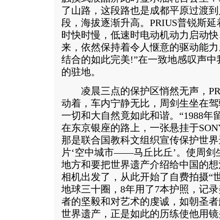
了山路，这段路也是成都平原过渡到
段，海拔逐渐升高。PRIUS普锐斯
时快时慢，低速时电动机动力启动快
来，依然保持着令人惬意的驱动能力
结合的如此完美!”在一致地感叹声
的驻地。
凌晨三点的保护区悄然无声，PRI
动着，车内宁静无比，周剑生坐在驾
一切和大自然竟如此和谐。“1988
在东京银座的路上，一张悬挂于SO
那是联合国教科文组织宣传保护世界
片‘空中城市——马丘比丘’。使周
地方和要把世界遗产介绍给中国的想法
相机出发了，从此开始了自费拍摄“
地球三十圈，8年用了7本护照，记
者的坚毅和对艺术的虔诚，如朝圣者
世界遗产，正是如此的历练使他用镜