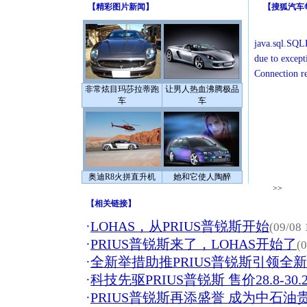
【
精彩图片新闻
】
【
搜狐汽车
java.sql.SQLE
due to except
Connection r
非常炫目玛莎拉蒂跑
让男人热血沸腾极品
车
车
奥迪R8火拼直升机
她和它使人陶醉
>>
【
相关链接
】
·
LOHAS，从PRIUS普锐斯开始
(09/08 
·
PRIUS普锐斯来了，LOHAS开始了
(
·
全新举措助推PRIUS普锐斯引领全
·
科技先驱PRIUS普锐斯 售价28.8-30
·
PRIUS普锐斯再添盛誉 成为中石油