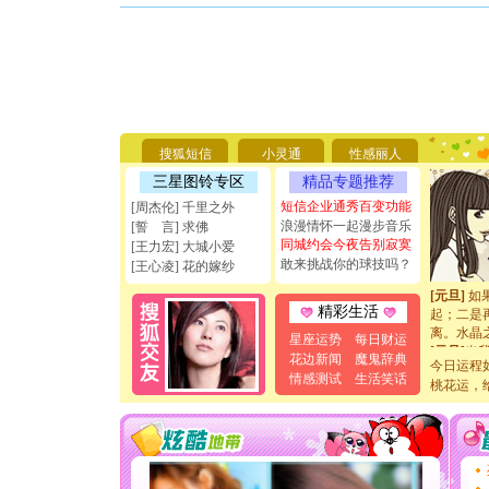
[圣诞节]
你太多，
要平安！
[圣诞节]
能正大光明
搜狐短信
小灵通
性感丽人
天都要快
三星图铃专区
精品专题推荐
[圣诞节]
短信企业通秀百变功能
如意,快乐
[周杰伦] 千里之外
[元旦]
看
浪漫情怀一起漫步音乐
[誓 言] 求佛
断电。爱
同城约会今夜告别寂寞
[王力宏] 大城小爱
你是我专
敢来挑战你的球技吗？
[王心凌] 花的嫁纱
[元旦]
如
起；二是
精彩生活
离。水晶
[元旦]
当
星座运势
每日财运
泣，这痛
花边新闻
魔鬼辞典
今日运程
卖了。水
情感测试
生活笑话
桃花运，
[春节]
风
颜！冬去
道一声平
[春节]
传
片叶子是
送你一棵