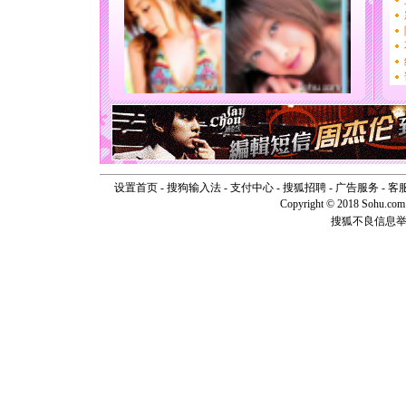
[圣诞节]
你太多，
要平安！
[圣诞节]
能正大光明
天都要快
[圣诞节]
如意,快乐
[元旦]
看
断电。爱
你是我专
[元旦]
如
设置首页
-
搜狗输入法
-
支付中心
-
搜狐招聘
-
广告服务
-
客
起；二是
Copyright © 2018 Sohu.com I
离。水晶
搜狐不良信息
[元旦]
当
泣，这痛
卖了。水
[春节]
风
颜！冬去
道一声平
[春节]
传
片叶子是
送你一棵