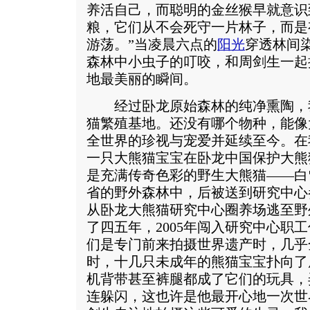
养活自己，而聪明的金丝猴早就意识
粮，它们从不会死守一片林子，而是
游荡。”当凌晨六点的
阳光
穿透林间
森林中小虫子的叮咬，和周剑生一起
地最美丽的瞬间。
经过卧龙原始森林的纯净熏陶，
猫繁殖基地。还没有哪个物种，能像
全世界的珍视与宠爱并延续至今。在
一只大熊猫宝宝在卧龙中国保护大熊
是充满传奇色彩的野生大熊猫——白
省的野外森林中，后被送到研究中心
从卧龙大熊猫研究中心圈养场逃至野
了四五年，2005年闯入研究中心职
们是专门前来拍摄世界遗产时，几乎
时，十几只未成年的熊猫宝宝扑向了
机背带甚至裤腿都成了它们的玩具，
连躲闪，这也许是他最开心地一次世