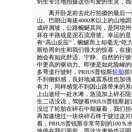
剑生专注地拍摄这些可爱的生灵，我
离开卧龙前去此行拍摄的最后一
山。巴朗山海拔4000米以上的山地
成碎屑坡，公路蜿蜒其间，是阿坝州
坏在半路或是泥石流滑坡。幸运的是，
有“高山反应”，蜿蜒而上却毫无“吃力
斯给周剑生和我们很大的惊喜，在接
她会有如此舒适、宁静、自然的行驶
中更高的驱动力。即便是如此险峻的
多弯道行驶时，PRIUS普锐斯
轮胎
抓
不到侧斜感，良好地减震系统也加强
有力，同样感觉不到因山路带来的系
上山途经一处水滩，急流加上碎石阻
生二话没说，驾驶着PRIUS普锐斯
没过了轮胎在碎石中颠簸着，我们担
再加速绕过一块块碎石终于驶过这片
着，PRIUS普锐斯非常苛刻的100
地停在我们面前，而这次考验也证明了