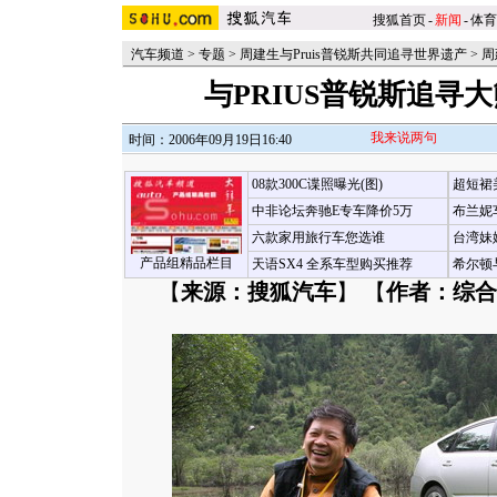
搜狐首页
-
新闻
-
体育
汽车频道
>
专题
>
周建生与Pruis普锐斯共同追寻世界遗产
>
周
与PRIUS普锐斯追寻
我来说两句
时间：2006年09月19日16:40
08款300C谍照曝光(图)
超短裙
中非论坛奔驰E专车降价5万
布兰妮
六款家用旅行车您选谁
台湾妹
产品组精品栏目
天语SX4 全系车型购买推荐
希尔顿
【
来源：搜狐汽车
】 【
作者：综合