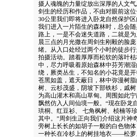
摄人魂魄的力量绽放出深厚的人文气
剑生的经历和作品，不由对眼前这位
30公里我们即将进入卧龙自然保护区
我们进入一片陌生的森林时，总会随
路上，一是不会迷失道路，二就是为
晨三点的月光撒在周剑生刚毅的脸庞
绪。从入口处经过两个小时的徒步行
拍摄活动。踏着厚厚而松软的落叶枯
中，尽力呼吸着原始森林中芬芳潮湿
绕，厥类丛生，不知名的小花竟是开
苍黑如盖，遮天蔽日，林中弥漫树脂
树、云杉茂盛，阴坡下部铁杉，戚树
为高山灌木和高山草甸。周围如此宁
飘然仿入人间仙境一般。“现在卧龙
珙桐、红豆衫、 七角枫树、桢楠等
其中。”周剑生正向我们介绍这片神
旁树上长长的如胡子一般的白色物体
一种长在冷杉上的树挂地衣——松萝