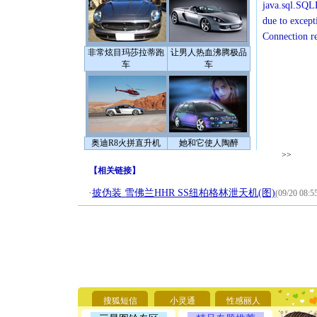
java.sql.SQLE
due to except
Connection r
非常炫目玛莎拉蒂跑
让男人热血沸腾极品
车
车
奥迪R8火拼直升机
她和它使人陶醉
>>
【
相关链接
】
·
披伪装 雪佛兰HHR SS纽柏格林泄天机(图)
(09/20 08:5
[圣诞节]
你太多，
要平安！
[圣诞节]
搜狐短信
小灵通
性感丽人
能正大光明
天都要快