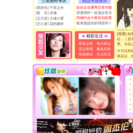
三星图铃专区
精品专题推荐
[圣诞节]
短信企业通秀百变功能
[周杰伦] 千里之外
如意,快乐
浪漫情怀一起漫步音乐
[誓 言] 求佛
[元旦]
看
同城约会今夜告别寂寞
[王力宏] 大城小爱
断电。爱
敢来挑战你的球技吗？
[王心凌] 花的嫁纱
你是我专
[元旦]
如
起；二是
精彩生活
离。水晶
星座运势
每日财运
[元旦]
当
花边新闻
魔鬼辞典
泣，这痛
今日运程
情感测试
生活笑话
卖了。水
桃花运，
[春节]
风
颜！冬去
道一声平
[春节]
传
片叶子是
送你一棵
[圣诞节]
你太多，
要平安！
[圣诞节]
能正大光明
天都要快
[圣诞节]
如意,快乐
[元旦]
看