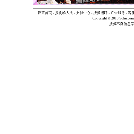
断电。爱
你是我专
设置首页
-
搜狗输入法
-
支付中心
-
搜狐招聘
-
广告服务
[元旦]
-
如
客
起；二是
Copyright © 2018 Sohu.com I
离。水晶
搜狐不良信息
[元旦]
当
泣，这痛
卖了。水
[春节]
风
颜！冬去
道一声平
[春节]
传
片叶子是
送你一棵