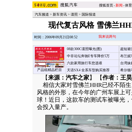
搜狐首页
-
新闻
-
体育
汽车频道
>
新车资讯
>
谍照
>
国际报道
现代复古风格 雪佛兰HHR
我来说两句
时间：2006年09月21日08:52
08款300C谍照曝光(图)
超短裙
中非论坛奔驰E专车降价5万
布兰妮
六款家用旅行车您选谁
台湾妹
产品组精品栏目
天语SX4 全系车型购买推荐
希尔顿
【
来源：汽车之家
】 【
作者：王昊
相信大家对雪佛兰HHR已经不陌生
风格的外形，在今年的广州车展上可
球！近日，这款车的测试车被曝光，也
会投入量产。