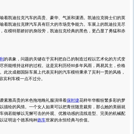
喻着凯迪拉克汽车的高贵、豪华、气派和潇洒。凯迪拉克骑士们的英
喻着凯迪拉克牌汽车具有巨大的市场竞争能力。车展上的凯迪拉克尽
，在模特那娇好的身段旁，凯迪拉克经典的黑色，更凸显了勇猛和赤
利
的表象，问题的关键在于宾利把自己的制造过程以艺术化的方式变
尽所能维持这样的过程。这是宾利历经80多年风雨，两易其主，价格
。此次成都国际车展上代表宾利的汽车模特秉承了宾利一贯的风格，
形容宾利车模一点不过分。
素雅高贵的米色拖地晚礼服演绎着
保时捷
花样年华般纷繁多彩的梦
以描绘的风情。一个女人如果可以把青丝随意裁剪，那么她的美丽就
车倘若能够以无懈可击的外观、优雅动感的流线造型、完美的机械配
以证明这个德系纯种
跑车
世家的永恒经典与价值。