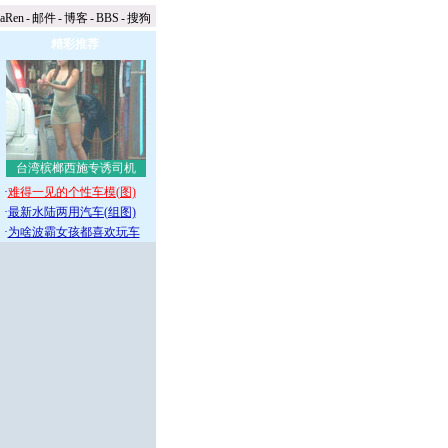
naRen
-
邮件
-
博客
-
BBS
-
搜狗
精彩推荐
台湾槟榔西施专诱司机
·
难得一见的个性车模(图)
·
最新水陆两用汽车(组图)
·
为啥波霸女孩都喜欢玩车