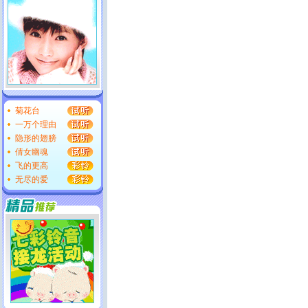
菊花台
一万个理由
隐形的翅膀
倩女幽魂
飞的更高
无尽的爱