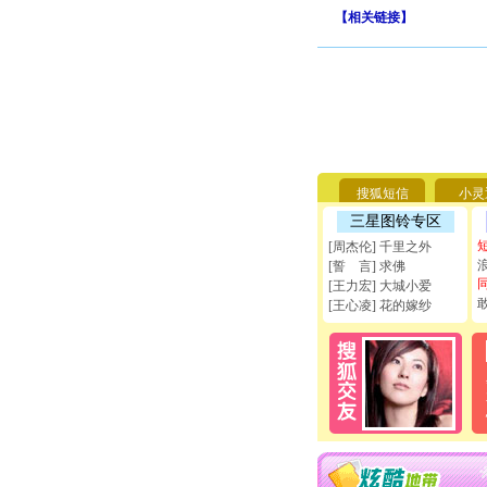
【
相关链接
】
搜狐短信
小灵
三星图铃专区
[周杰伦] 千里之外
[誓 言] 求佛
[王力宏] 大城小爱
[王心凌] 花的嫁纱