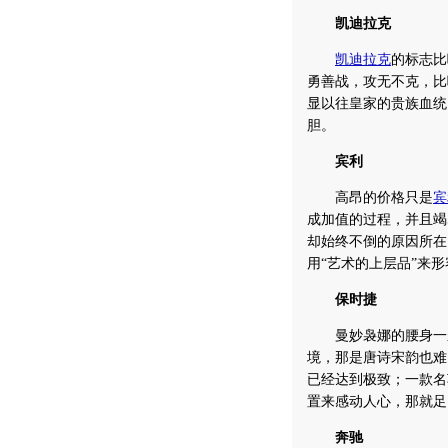
凯迪拉克
凯迪拉克
的标志比
勇善战，攻无不克，比
显以往皇家的贵族血统
胆。
宾利
高昂的价格只是
宾
成加值的过程，并且竭
却始终不倒的原因所在
用“艺术的上层品”来
保时捷
曼妙袅娜的腰身一袭
境，那是唐诗宋韵也难
已经达到极致；一款名
置来感动人心，那就足
奔驰