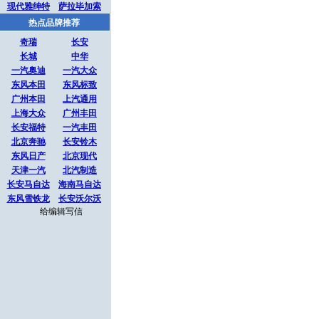
现代雅绅特
萨拉毕加索
热点品牌推荐
奇瑞
长安
长城
中华
一汽奥迪
一汽大众
东风本田
东风标致
广州本田
上汽通用
上海大众
广州丰田
长安福特
一汽丰田
北京奔驰
长安铃木
东风日产
北京现代
天津一汽
北汽制造
长安马自达
海南马自达
东风雪铁龙
长安沃尔沃
给编辑写信