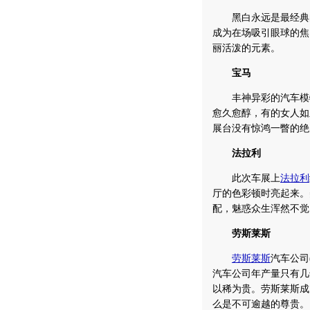
黑白永远是最经典的
成为在场吸引眼球的焦
丽活泼的元素。
宝马
丰神异彩的汽车模特
愈久愈醇，有的女人如
展台没有惊鸿一瞥的绝
法拉利
此次车展上
法拉利
厅的色彩顿时亮起来。
配，魅惑众生浑然不觉
劳斯莱斯
劳斯莱斯
汽车公司(
汽车公司年产量只有几
以稀为贵。劳斯莱斯成
么是不可逾越的尊贵。