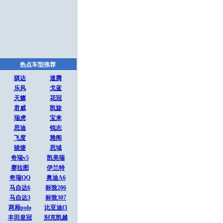
热点车型推荐
骐达
速腾
乐风
戈蓝
天籁
花冠
君威
凯旋
瑞虎
宝来
思迪
锐志
飞度
雅阁
骏捷
思域
奇瑞v5
凯美瑞
赛拉图
伊兰特
奇瑞QQ
奥迪A6
马自达6
标致206
马自达3
标致307
两厢polo
比亚迪f3
丰田皇冠
别克凯越