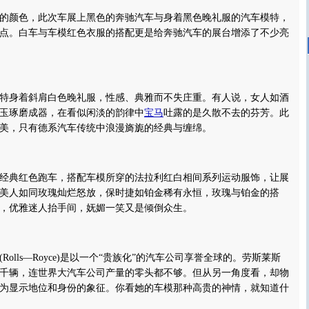
颜色，此次车展上黑色的奔驰汽车与身着黑色晚礼服的汽车模特，
点。白车与车模红色衣服的搭配更是给奔驰汽车的展台增添了不少亮
身着斜肩白色晚礼服，性感、典雅而不失庄重。有人说，女人如酒
玉琢磨成器，在看似闲淡的韵律中
宝马
吐露的是久散不去的芬芳。此
美，只有德系汽车传统中浪漫旖旎的经典与缠绵。
经典红色跑车，搭配车模所穿的法拉利红白相间系列运动服饰，让展
美人如同玫瑰灿烂怒放，保时捷如铂金稀有永恒，玫瑰与铂金的搭
，优雅迷人抬手间，妩媚一笑又是倾倒众生。
Rolls—Royce)是以一个“贵族化”的汽车公司享誉全球的。劳斯莱斯
千辆，连世界大汽车公司产量的零头都不够。但从另一角度看，却物
为显示地位和身份的象征。你看她的车模那种高贵的神情，就知道什