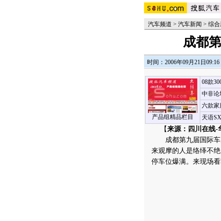
汽车频道
>
汽车新闻
>
综合
成都第
时间：2006年09月21日09:16
08款3
中非论
六款家
产品组精品栏目
天语S
【
来源：四川在线-
成都第九届国际车展
来观摩的人是络绎不绝
停车位爆满。来现场看