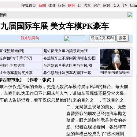
搜狐首页
-
新闻
-
体育
-
娱乐
-
财经
-
IT
-
汽车
-
房产
-
家居
-
女人
-
TV
-
Chi
新闻
九届国际车展 美女车模PK豪车
我来说两句
00C谍照曝光(图)
超短裙美女车内频频走光/图
坛奔驰E专车降价5万
布兰妮车上不穿内裤清晰走光/图
用旅行车您选谁
台湾妹妹单手遮巨胸当车模/图
明星车内偷情曝光
X4 全系车型购买推荐
希尔顿与妹妹房车内癫狂一幕
华西都市报
】 【
作者：张贞
】
不仅仅是汽车的圣殿，更是无数汽车模特展示风华的舞台。每天前
，车商们以为工作日不比周末的人气，谁知车展现场还是异常火爆，
车的人告诉记者，看车仅仅只是他们前来的目的之一，而这目的之
二，无疑就是现场的美女。
无数
喜爱摄影的朋友已经把汽车抛之
脑后，眼光追随的竟是美女的身
影。记者在现场看到，各品牌车
型的车模已经成为了“艺术雕刻