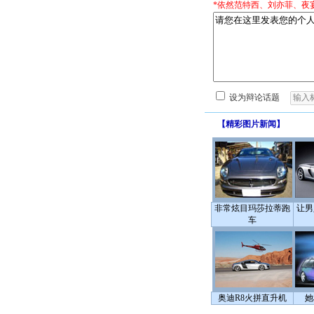
*依然范特西、刘亦菲、夜
设为辩论话题
【
精彩图片新闻
】
非常炫目玛莎拉蒂跑
让男
车
奥迪R8火拼直升机
她