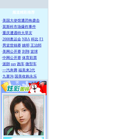
频道精彩推荐
·
美国大使馆遭恐怖袭击
·
莫斯科市场爆炸事件
·
重庆遭遇特大旱灾
·
2008奥运会
NBA
科比
F1
·
男篮世锦赛
姚明
王治郅
·
美网公开赛
刘翔
篮球
·
中网公开赛
体育彩票
·
派朗
suv
跑车
微型车
·
一汽奔腾
福美来2代
·
九寨沟
国美收购永乐