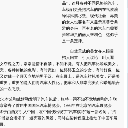
品”，诠释各种不同风格的汽车，
车模们更是把汽车的内在气质演
绎得淋漓尽致。现代社会，再美
的女人也要名车来显示其尊贵典
雅的身份，再有名的汽车也需要
雍容华贵的丽人来增色，这似乎
是一条定律。
自然天成的美女夺人眼目，
招人回首，引人议论，叫人遐
女夺魂之刀，常常是情不自禁，不知不觉。有人把汽车比喻成美女，
壳，各种鲜艳的色彩，有时宛如一位婷婷玉立的少女，有时好像一位
又仿佛一个顶天立地的男子汉。在车展上，是汽车衬托美女，还是美
重要，重要的是人们将汽车人性化，把车和人非常完美而和谐地融合
的一次飞跃。
尔.本茨和戴姆勒发明了汽车以后，模特一词不知不觉地便和汽车联
北京举办了首届中国国际汽车博览会。1993年在北京的汽车展览会
念终于由西方引入中国，在中国便出现了“汽车模特”这一新名词，“汽
车博览会增添了一道亮丽的风景，同时在某种程度上推动了中国车展
展。