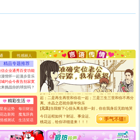
[圣诞节]
圣诞节到了，想想没什么送给你的，又不打算给
你太多，只有给你五千万：千万快乐！千万要健康！千万
要平安！千万要知足！千万不要忘记我！
[圣诞节]
不只这样的日子才会想起你,而是这样的日子才
能正大光明地骚扰你,告诉你,圣诞要快乐!新年要快乐!天
通
性感丽人
天都要快乐噢!
[圣诞节]
奉上一颗祝福的心,在这个特别的日子里,愿幸福,
精品专题推荐
如意,快乐,鲜花,一切美好的祝愿与你同在.圣诞快乐!
短信企业通秀百变功能
[元旦]
看到你我会触电；看不到你我要充电；没有你我会
浪漫情怀一起漫步音乐
断电。爱你是我职业，想你是我事业，抱你是我特长，吻
同城约会今夜告别寂寞
你是我专业！水晶之恋祝你新年快乐
敢来挑战你的球技吗？
[元旦]
如果上天让我许三个愿望，一是今生今世和你在一
起；二是再生再世和你在一起；三是三生三世和你不再分
离。水晶之恋祝你新年快乐
精彩生活
[元旦]
当我狠下心扭头离去那一刻，你在我身后无助地哭
星座运势
每日财运
泣，这痛楚让我明白我多么爱你。我转身抱住你：这猪不
花边新闻
魔鬼辞典
卖了。水晶之恋祝你新年快乐。
今日运程如何？财运、事业运、
情感测试
生活笑话
[春节]
风柔雨润好月圆，半岛铁盒伴身边，每日尽显开心
桃花运，给你详细道来！！！
颜！冬去春来似水如烟，劳碌人生需尽欢！听一曲轻歌，
道一声平安！新年吉祥万事如愿
[春节]
传说薰衣草有四片叶子：第一片叶子是信仰，第二