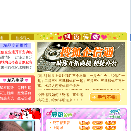
[圣诞节]
圣诞节到了，想想没什么送给你的，又不打算给
你太多，只有给你五千万：千万快乐！千万要健康！千万
要平安！千万要知足！千万不要忘记我！
[圣诞节]
不只这样的日子才会想起你,而是这样的日子才
通
性感丽人
能正大光明地骚扰你,告诉你,圣诞要快乐!新年要快乐!天
天都要快乐噢!
精品专题推荐
[圣诞节]
奉上一颗祝福的心,在这个特别的日子里,愿幸福,
短信企业通秀百变功能
如意,快乐,鲜花,一切美好的祝愿与你同在.圣诞快乐!
浪漫情怀一起漫步音乐
[元旦]
看到你我会触电；看不到你我要充电；没有你我会
同城约会今夜告别寂寞
断电。爱你是我职业，想你是我事业，抱你是我特长，吻
敢来挑战你的球技吗？
你是我专业！水晶之恋祝你新年快乐
[元旦]
如果上天让我许三个愿望，一是今生今世和你在一
起；二是再生再世和你在一起；三是三生三世和你不再分
精彩生活
离。水晶之恋祝你新年快乐
星座运势
每日财运
[元旦]
当我狠下心扭头离去那一刻，你在我身后无助地哭
花边新闻
魔鬼辞典
泣，这痛楚让我明白我多么爱你。我转身抱住你：这猪不
今日运程如何？财运、事业运、
情感测试
生活笑话
卖了。水晶之恋祝你新年快乐。
桃花运，给你详细道来！！！
[春节]
风柔雨润好月圆，半岛铁盒伴身边，每日尽显开心
颜！冬去春来似水如烟，劳碌人生需尽欢！听一曲轻歌，
道一声平安！新年吉祥万事如愿
[春节]
传说薰衣草有四片叶子：第一片叶子是信仰，第二
死了都要爱
片叶子是希望，第三片叶子是爱情，第四片叶子是幸运。
上海滩
送你一棵薰衣草，愿你新年快乐！