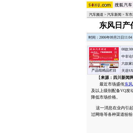
汽车频道
>
汽车新闻
>
车市
东风日产
时间：2006年09月21日11:04
08款3
中非论
六款家
产品组精品栏目
天语S
【
来源：四川新闻网
最近市场盛传
东风
及以上级别配备VQ发
降低市场价格。
这一消息在业内引起
过网络等各种渠道纷纷