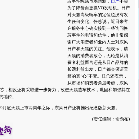
芯事件纯属市场猜测，
日产
不会
为了降价而更换VQ发动机。日产
对天籁高级轿车的定位也没有发
生任何变化。任总说，近日来客
户服务中心确实接到一些询问换
芯事件的电话和信件，他非常感
谢广大消费者和业内人士对东风
日产和天籁的关注。他表示，请
天籁的消费者放心，无论是从消
费者利益而言还是从日产品牌的
长远利益出发，日产都会保证天
籁的真“心”不变。任总还表示，
从市场和消费者角度考虑，东风
芯，相反还将采取进一步努力，改进天籁造车技术，巩固和加强其在
”的地位。
9月底天籁上市两周年之际，东风日产还将推出纪念版新天籁。
(责任编辑：俞劲柏)