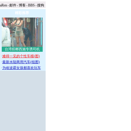
naRen
-
邮件
-
博客
-
BBS
-
搜狗
精彩推荐
台湾槟榔西施专诱司机
·
难得一见的个性车模(图)
·
最新水陆两用汽车(组图)
·
为啥波霸女孩都喜欢玩车