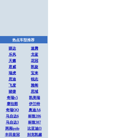
热点车型推荐
骐达
速腾
乐风
戈蓝
天籁
花冠
君威
凯旋
瑞虎
宝来
思迪
锐志
飞度
雅阁
骏捷
思域
奇瑞v5
凯美瑞
赛拉图
伊兰特
奇瑞QQ
奥迪A6
马自达6
标致206
马自达3
标致307
两厢polo
比亚迪f3
丰田皇冠
别克凯越