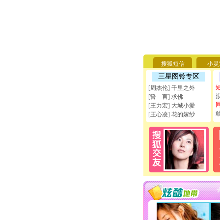
搜狐短信
小灵
三星图铃专区
[周杰伦] 千里之外
[誓 言] 求佛
[王力宏] 大城小爱
[王心凌] 花的嫁纱