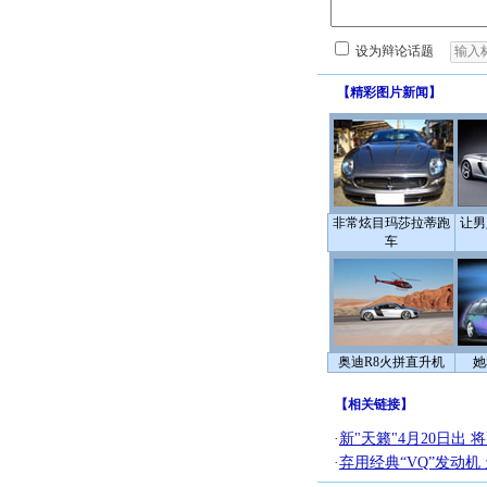
设为辩论话题
【
精彩图片新闻
】
非常炫目玛莎拉蒂跑
让男
车
奥迪R8火拼直升机
她
【
相关链接
】
·
新"天籁"4月20日出
·
弃用经典“VQ”发动机