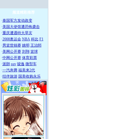
频道精彩推荐
·
泰国军方发动政变
·
美国大使馆遭恐怖袭击
·
重庆遭遇特大旱灾
·
2008奥运会
NBA
科比
F1
·
男篮世锦赛
姚明
王治郅
·
美网公开赛
刘翔
篮球
·
中网公开赛
体育彩票
·
派朗
suv
骏逸
微型车
·
一汽奔腾
福美来2代
·
结伴旅游
国美收购永乐