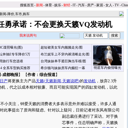
搜狐首页
-
新闻
-
体育
-
娱乐
-
财经
-
IT
-
汽车
-
房产
-
家居
-
女人
-
TV
-
Chi
新闻-降价,车市,购车
任勇承诺：不会更换天籁VQ发动机
我来说两句
00C谍照曝光(图)
超短裙美女车内频频走光/图
坛奔驰E专车降价5万
布兰妮车上不穿内裤清晰走光/图
用旅行车您选谁
台湾妹妹单手遮巨胸当车模/图
明星车内偷情曝光
X4 全系车型购买推荐
希尔顿与妹妹房车内癫狂一幕
-成都晚报
】 【
作者：综合报道
】
日产
将更换主力产品
天籁
(
天籁新闻
,
天籁说吧
)
的
发动机
，放弃2.3升
动机，代之以成本相对较廉、而且可能实现国产的四缸发动机，以此
不小关注，钟爱天籁的消费者大多表示意外并难以接受，许多人通
对此事提出了质询和疑虑。
针对以上疑问，日前记者对东风有限公司
副总裁任勇进行了采访。对于换
芯事件，任总明确声称，天籁换