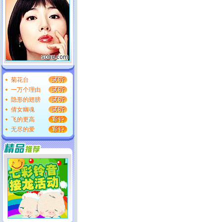
菊花台
一万个理由
隐形的翅膀
倩女幽魂
飞的更高
无尽的爱