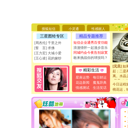
[圣诞节]
你太多，
要平安！
[圣诞节]
搜狐短信
小灵通
性感丽人
能正大光明
天都要快
三星图铃专区
精品专题推荐
[圣诞节]
短信企业通秀百变功能
[周杰伦] 千里之外
如意,快乐
浪漫情怀一起漫步音乐
[誓 言] 求佛
[元旦]
看
同城约会今夜告别寂寞
[王力宏] 大城小爱
断电。爱
敢来挑战你的球技吗？
[王心凌] 花的嫁纱
你是我专
[元旦]
如
起；二是
精彩生活
离。水晶
星座运势
每日财运
[元旦]
当
花边新闻
魔鬼辞典
泣，这痛
今日运程
情感测试
生活笑话
卖了。水
桃花运，
[春节]
风
颜！冬去
道一声平
[春节]
传
片叶子是
送你一棵
[圣诞节]
你太多，