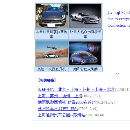
java.sql.SQLE
due to except
Connection r
非常炫目玛莎拉蒂跑
让男人热血沸腾极品
车
车
奥迪R8火拼直升机
她和它使人陶醉
>>
【
相关链接
】
·
长征开始：北京－上海－苏州－上海－北京
(12/06 21:
·
上海－苏州－扬州－上海
(10/12 17:21)
·
烟雨飘渺西塘夜 勒索2000在苏州
(07/24 15:42)
·
苏州黑车泛滥愈打愈烈
(07/15 13:40)
·
上海通用汽车公园--苏州站
(05/10 09:14)