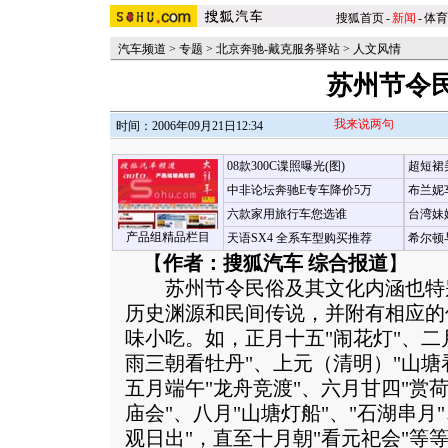
搜狐首页
-
新闻
-
体育
汽车频道
>
专题
>
北京奔驰-戴克服务驿站
>
人文风情
苏州节令
我来说两句
时间：2006年09月21日12:34
08款300C谍照曝光(图)
超短裙
中非论坛奔驰E专车降价5万
布兰妮
六款家用旅行车您选谁
台湾妹
产品组精品栏目
天语SX4 全系车型购买推荐
希尔顿
【
作者：搜狐汽车 综合报道
】
苏州节令民俗及其文化内涵也特
历史渊源和民间传说，并附有相应的
味小吃。如，正月十五"闹花灯"、二
雨三朝看牡丹"、上元（清明）"山塘
五月端午"龙舟竞渡"、六月甘四"赏
庙会"、八月"山塘灯船"、"石湖串月"
观日出"，直至十月朝"看元祀会"等