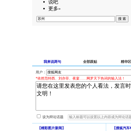
说吧
更多»
我来说两句
全部跟贴
精华
用户：
*依然范特西、刘亦菲、夜宴……网罗天下热词的输入法！
设为辩论话题
【
精彩图片新闻
】
【
搜狐汽车