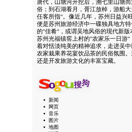
唐代，山塘河开挖后，溯七里山塘而
俗；到石湖看月，胥江放棹，游船大
任客所指"。像近几年，苏州日益兴旺
便是苏州旅游经济中一碟独具地方特
的"佳肴"，或谓吴地风俗的现代新
苏州光福镇窖上村的"农家乐一日游
着对恬淡纯美的精神追求，走进吴中
农家栽果养花宴饮品茶的民俗氛围。
还是开发旅游文化的丰富宝藏。
新闻
网页
音乐
图片
地图