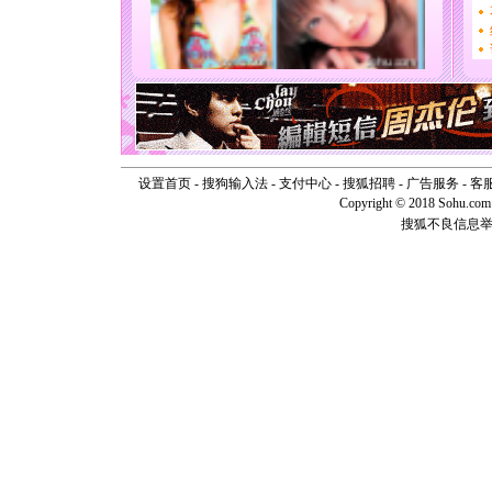
要平安！
[圣诞节]
能正大光明
天都要快
[圣诞节]
如意,快乐
[元旦]
看
断电。爱
你是我专
设置首页
-
搜狗输入法
-
支付中心
-
搜狐招聘
-
广告服务
-
客
[元旦]
如
Copyright © 2018 Sohu.com I
起；二是
离。水晶
搜狐不良信息
[元旦]
当
泣，这痛
卖了。水
[春节]
风
颜！冬去
道一声平
[春节]
传
片叶子是
送你一棵