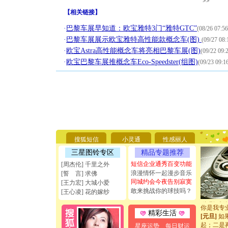
>>
【
相关链接
】
·
巴黎车展早知道：欧宝雅特3门“雅特GTC”
(08/26 07:56
·
巴黎车展展示欧宝雅特高性能款概念车(图)
(09/27 08:
·
欧宝Astra高性能概念车将亮相巴黎车展(图)
(09/22 09:
·
欧宝巴黎车展推概念车Eco-Speedster(组图)
(09/23 09:1
[圣诞节]
你太多，
要平安！
搜狐短信
小灵通
性感丽人
[圣诞节]
能正大光明
三星图铃专区
精品专题推荐
天都要快
短信企业通秀百变功能
[周杰伦] 千里之外
[圣诞节]
浪漫情怀一起漫步音乐
[誓 言] 求佛
如意,快乐
同城约会今夜告别寂寞
[王力宏] 大城小爱
[元旦]
看
敢来挑战你的球技吗？
断电。爱
[王心凌] 花的嫁纱
你是我专
[元旦]
如
精彩生活
起；二是
星座运势
每日财运
离。水晶