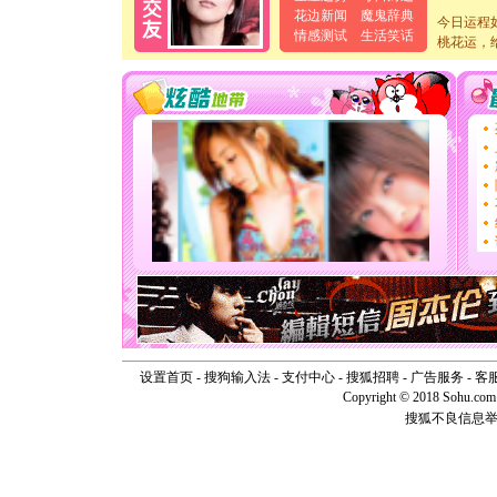
[元旦]
当
花边新闻
魔鬼辞典
今日运程
泣，这痛
情感测试
生活笑话
桃花运，
卖了。水
[春节]
风
颜！冬去
道一声平
[春节]
传
片叶子是
送你一棵
[圣诞节]
你太多，
要平安！
[圣诞节]
能正大光明
天都要快
[圣诞节]
如意,快乐
[元旦]
看
断电。爱
你是我专
设置首页
-
搜狗输入法
-
支付中心
-
搜狐招聘
-
广告服务
-
客
[元旦]
如
Copyright © 2018 Sohu.com I
起；二是
搜狐不良信息
离。水晶
[元旦]
当
泣，这痛
卖了。水