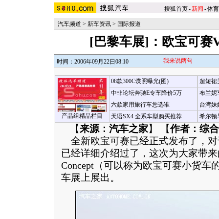
搜狐首页
-
新闻
-
体育
汽车频道
>
新车资讯
>
国际报道
[巴黎车展]：欧宝可赛V
我来说两句
时间：2006年09月22日08:10
08款300C谍照曝光(图)
超短裙
中非论坛奔驰E专车降价5万
布兰妮
六款家用旅行车您选谁
台湾妹
产品组精品栏目
天语SX4 全系车型购买推荐
希尔顿
【
来源：汽车之家
】 【
作者：综合
全新欧宝可赛已经正式发布了，对
已经详细介绍过了，这次为大家带来的
Concept（可以称为欧宝可赛小货
车展上展出。