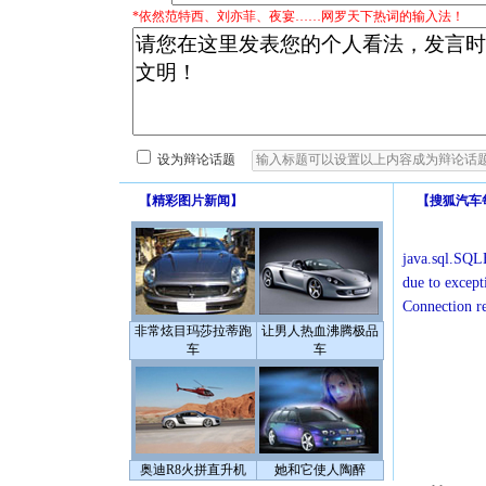
*依然范特西、刘亦菲、夜宴……网罗天下热词的输入法！
设为辩论话题
【
精彩图片新闻
】
【
搜狐汽车
java.sql.SQLE
due to except
Connection r
非常炫目玛莎拉蒂跑
让男人热血沸腾极品
车
车
奥迪R8火拼直升机
她和它使人陶醉