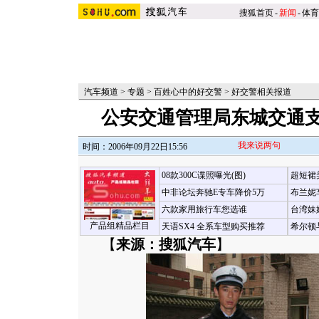
搜狐首页
-
新闻
-
体育
汽车频道
>
专题
>
百姓心中的好交警
>
好交警相关报道
公安交通管理局东城交通支
我来说两句
时间：2006年09月22日15:56
08款300C谍照曝光(图)
超短裙
中非论坛奔驰E专车降价5万
布兰妮
六款家用旅行车您选谁
台湾妹
产品组精品栏目
天语SX4 全系车型购买推荐
希尔顿
【
来源：搜狐汽车
】