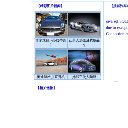
【
精彩图片新闻
】
【
搜狐汽车
java.sql.SQLE
due to except
Connection r
非常炫目玛莎拉蒂跑
让男人热血沸腾极品
车
车
奥迪R8火拼直升机
她和它使人陶醉
>>
【
相关链接
】
[圣诞节]
你太多，