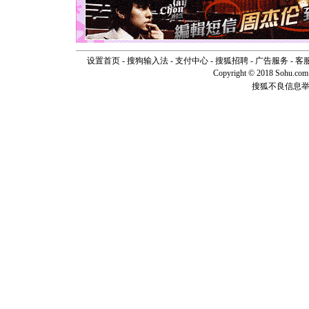
[圣诞节]
如意,快乐
[元旦]
看
断电。爱
你是我专
设置首页
-
搜狗输入法
-
支付中心
-
搜狐招聘
-
广告服务
-
客
[元旦]
如
Copyright © 2018 Sohu.com I
起；二是
搜狐不良信息
离。水晶
[元旦]
当
泣，这痛
卖了。水
[春节]
风
颜！冬去
道一声平
[春节]
传
片叶子是
送你一棵