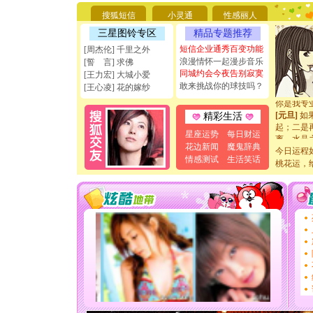
要平安！
搜狐短信
小灵通
性感丽人
[圣诞节]
能正大光明
三星图铃专区
精品专题推荐
天都要快
短信企业通秀百变功能
[周杰伦] 千里之外
[圣诞节]
浪漫情怀一起漫步音乐
[誓 言] 求佛
如意,快乐
同城约会今夜告别寂寞
[王力宏] 大城小爱
[元旦]
看
敢来挑战你的球技吗？
断电。爱
[王心凌] 花的嫁纱
你是我专
[元旦]
如
精彩生活
起；二是
星座运势
每日财运
离。水晶
[元旦]
当
花边新闻
魔鬼辞典
今日运程
泣，这痛
情感测试
生活笑话
桃花运，
卖了。水
[春节]
风
颜！冬去
道一声平
[春节]
传
片叶子是
送你一棵
[圣诞节]
你太多，
要平安！
[圣诞节]
能正大光明
天都要快