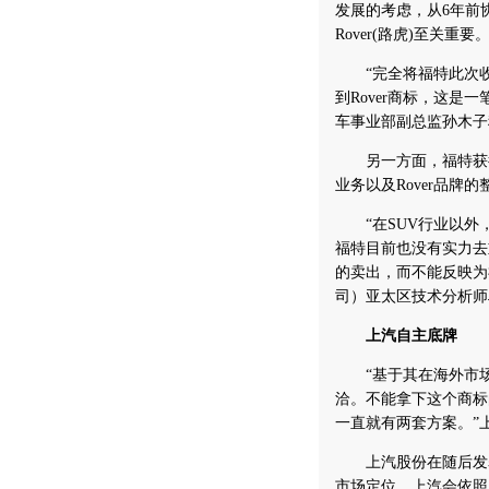
发展的考虑，从6年前协
Rover(路虎)至关重要。
“完全将福特此次收购
到Rover商标，这
车事业部副总监孙木子
另一方面，福特获得完整
业务以及Rover品
“在SUV行业以外，
福特目前也没有实力去
的卖出，而不能反映为福特
司）亚太区技术分析师
上汽自主底牌
“基于其在海外市场的
洽。不能拿下这个商标
一直就有两套方案。”
上汽股份在随后发表
市场定位，上汽会依照