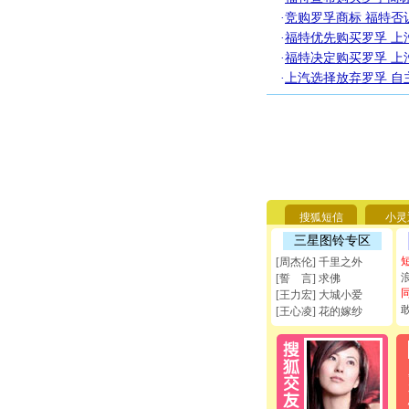
·
竞购罗孚商标 福特否
·
福特优先购买罗孚 上
·
福特决定购买罗孚 上
·
上汽选择放弃罗孚 自
搜狐短信
小灵
三星图铃专区
[周杰伦] 千里之外
[誓 言] 求佛
[王力宏] 大城小爱
[王心凌] 花的嫁纱