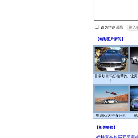
设为辩论话题
【
精彩图片新闻
】
非常炫目玛莎拉蒂跑
让男
车
奥迪R8火拼直升机
她
【
相关链接
】
·
福特宣布购买罗孚商标