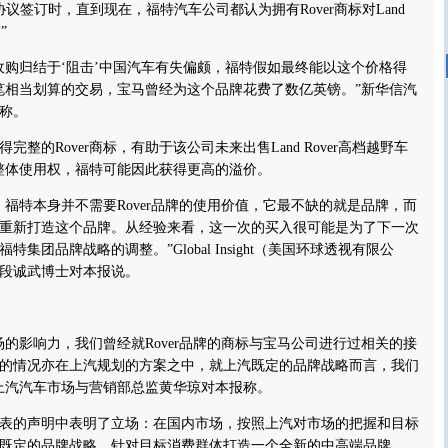
议签订时，直到现在，福特汽车公司都认为拥有Rover商标对Land
”
归结于‘阻击’中国汽车有失偏颇，福特假如最终能以这个价格得
是一笔相当划算的交易，宝马曾经为这个品牌花费了数亿英镑。”新华信汽
称。
的Rover商标，有助于该公司未来出售Land Rover高档越野车
牌的整体使用权，福特可能因此获得更高的溢价。
福特本身并不需要Rover品牌的使用价值，它最不缺的就是品牌，而
重新打造这个品牌。从经验来看，这一次的买入很可能是为了下一次
集团品牌战略的调整。”Global Insight（美国环球透视有限公
段诚武博士对本报说。
影响力，我们曾经就Rover品牌的商标与宝马公司进行过相关的接
的情况亦在上汽规划的方案之中，就上汽既定的品牌战略而言，我们
上汽汽车市场与营销部总监黄华琼对本报称。
的声明中表明了立场：在国内市场，按照上汽对市场的把握和目标
既定的品牌战略，针对目标消费群体打造一个全新的中高端品牌。