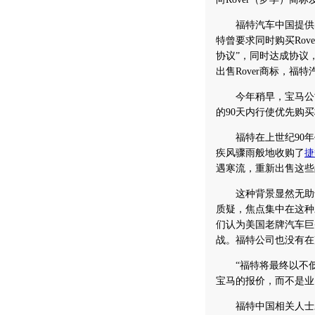
福特汽车中国提供的资料
特曾要求同时购买Ro
协议”，同时达成协议
出售Rover商标，福
今年稍早，宝马公司通
的90天内行使优先购
福特在上世纪90年
疾风骤雨般地收购了
捷
遇寒流，重新出售这些
这种背景显然无助于理
质疑，焦点集中在这种
们认为美国老牌汽车巨
战。福特公司也没有在
“福特将最终以不低于
宝马的报价，而不是业
福特中国相关人士对本报