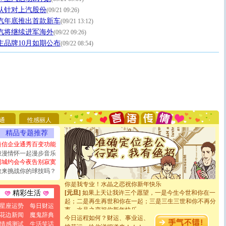
认针对上汽股份
(09/21 09:26)
汽年底推出首款新车
(09/21 13:12)
汽将继续进军海外
(09/22 09:26)
主品牌10月如期公布
(09/22 08:54)
[圣诞节]
圣诞节到了，想想没什么送给你的，又不打算给
你太多，只有给你五千万：千万快乐！千万要健康！千万
要平安！千万要知足！千万不要忘记我！
[圣诞节]
不只这样的日子才会想起你,而是这样的日子才
通
性感丽人
能正大光明地骚扰你,告诉你,圣诞要快乐!新年要快乐!天
精品专题推荐
天都要快乐噢!
[圣诞节]
奉上一颗祝福的心,在这个特别的日子里,愿幸福,
短信企业通秀百变功能
如意,快乐,鲜花,一切美好的祝愿与你同在.圣诞快乐!
浪漫情怀一起漫步音乐
[元旦]
看到你我会触电；看不到你我要充电；没有你我会
同城约会今夜告别寂寞
断电。爱你是我职业，想你是我事业，抱你是我特长，吻
敢来挑战你的球技吗？
你是我专业！水晶之恋祝你新年快乐
[元旦]
如果上天让我许三个愿望，一是今生今世和你在一
精彩生活
起；二是再生再世和你在一起；三是三生三世和你不再分
离。水晶之恋祝你新年快乐
星座运势
每日财运
[元旦]
当我狠下心扭头离去那一刻，你在我身后无助地哭
花边新闻
魔鬼辞典
今日运程如何？财运、事业运、
泣，这痛楚让我明白我多么爱你。我转身抱住你：这猪不
情感测试
生活笑话