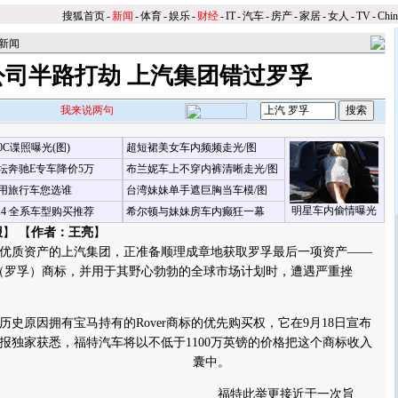
搜狐首页
-
新闻
-
体育
-
娱乐
-
财经
-
IT
-
汽车
-
房产
-
家居
-
女人
-
TV
-
Chi
新闻
公司半路打劫 上汽集团错过罗孚
我来说两句
00C谍照曝光(图)
超短裙美女车内频频走光/图
坛奔驰E专车降价5万
布兰妮车上不穿内裤清晰走光/图
用旅行车您选谁
台湾妹妹单手遮巨胸当车模/图
明星车内偷情曝光
X4 全系车型购买推荐
希尔顿与妹妹房车内癫狂一幕
报
】 【
作者：王亮
】
优质资产的上汽集团，正准备顺理成章地获取罗孚最后一项资产——
er（罗孚）商标，并用于其野心勃勃的全球市场计划时，遭遇严重挫
历史原因拥有宝马持有的Rover商标的优先购买权，它在9月18日宣布
报独家获悉，福特汽车将以不低于1100万英镑的价格把这个商标收入
囊中。
福特此举更接近于一次旨