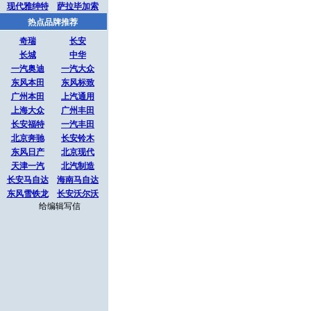
现代雅绅特
萨拉毕加索
热点品牌推荐
奇瑞
长安
长城
中华
一汽奥迪
一汽大众
东风本田
东风标致
广州本田
上汽通用
上海大众
广州丰田
长安福特
一汽丰田
北京奔驰
长安铃木
东风日产
北京现代
天津一汽
北汽制造
长安马自达
海南马自达
东风雪铁龙
长安沃尔沃
给编辑写信