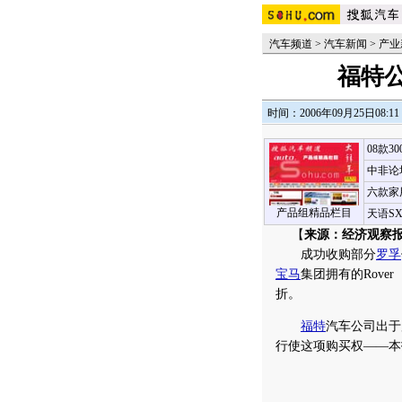
汽车频道
>
汽车新闻
>
产业
福特
时间：2006年09月25日08:11
08款3
中非论
六款家
产品组精品栏目
天语S
【
来源：经济观察
成功收购部分
罗孚
宝马
集团拥有的Rov
折。
福特
汽车公司出于
行使这项购买权——本