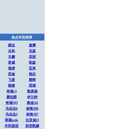
热点车型推荐
骐达
速腾
乐风
戈蓝
天籁
花冠
君威
凯旋
瑞虎
宝来
思迪
锐志
飞度
雅阁
骏捷
思域
奇瑞v5
凯美瑞
赛拉图
伊兰特
奇瑞QQ
奥迪A6
马自达6
标致206
马自达3
标致307
两厢polo
比亚迪f3
丰田皇冠
别克凯越