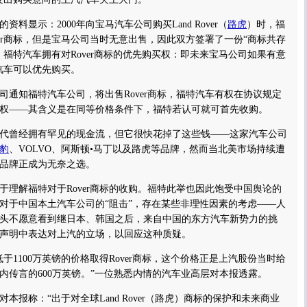
显示：2000年向宝马汽车公司购买Land Rover（
路虎
）时，福
ver商标，但是宝马公司当时无意出售，因此双方签署了一份“商标共存
，福特汽车拥有对Rover商标的优先购买权：即未来宝马公司如果有意
特汽车可以优先购买。
知福特汽车公司，将出售Rover商标，福特汽车有权在协议规定
买权——其含义是在同等价格条件下，福特若认可就可首先收购。
代曾经拥有罕见的现金流，但它很快花掉了这些钱——这家汽车公司
豹
、VOLVO、阿斯顿•马丁以及路虎等品牌，然而当北美市场持续遭
品牌正成为无奈之选。
解福特对于Rover商标的收购。福特此举也因此饱受中国舆论的
对于中国本土汽车公司的“阻击”，存在某些非理性因素的考虑——人
头不愿意看到继日本、韩国之后，来自中国的东方汽车新势力的挑
声明中表达对上汽的立场，以回应这种质疑。
1100万英镑的价格取得Rover商标，这个价格正是上汽股份当时给
内传言的600万英镑。”一位熟悉内情的汽车业高层对本报透露。
称：“出于对全球Land Rover（路虎）商标的保护和未来商业