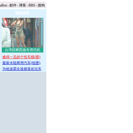
naRen
-
邮件
-
博客
-
BBS
-
搜狗
精彩推荐
台湾槟榔西施专诱司机
·
难得一见的个性车模(图)
·
最新水陆两用汽车(组图)
·
为啥波霸女孩都喜欢玩车