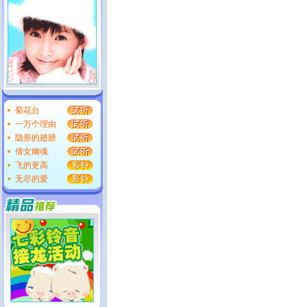
菊花台
一万个理由
隐形的翅膀
倩女幽魂
飞的更高
无尽的爱