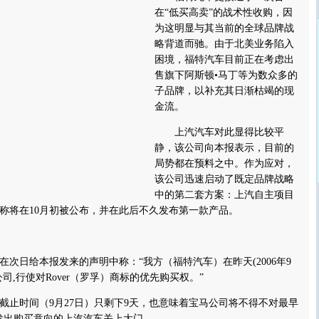
在“低买高卖”的战术性收购，因
为这明显与其当前的全球品牌战
略背道而驰。由于北美业务陷入
困境，福特汽车目前正在考虑出
售旗下阿斯顿•马丁等为数众多的
子品牌，以补充其日渐枯竭的现
金流。
上汽汽车对此显得比较平
静，该公司向本报表示，目前的
局势都在预料之中。作为应对，
该公司迅速启动了既定品牌战略
中的第二套方案：上汽自主项目
称将在10月初被公布，并在此后不久发布第一款产品。
日给本报发来的声明中称：“我方（福特汽车）在昨天(2006年9
公司,行使对Rover（罗孚）商标的优先购买权。”
时间（9月27日）只剩下9天，也意味着宝马公司将不得不对最早
标发出购买意向的上汽汽车关上大门。