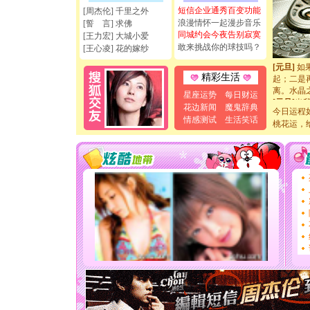
[圣诞节]
短信企业通秀百变功能
[周杰伦] 千里之外
如意,快乐
浪漫情怀一起漫步音乐
[誓 言] 求佛
[元旦]
看
同城约会今夜告别寂寞
[王力宏] 大城小爱
断电。爱
敢来挑战你的球技吗？
[王心凌] 花的嫁纱
你是我专
[元旦]
如
起；二是
精彩生活
离。水晶
星座运势
每日财运
[元旦]
当
花边新闻
魔鬼辞典
泣，这痛
今日运程
卖了。水
情感测试
生活笑话
桃花运，
[春节]
风
颜！冬去
道一声平
[春节]
传
片叶子是
送你一棵
[圣诞节]
你太多，
要平安！
[圣诞节]
能正大光明
天都要快
[圣诞节]
如意,快乐
[元旦]
看
断电。爱