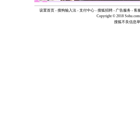
你是我专
[元旦]
如
设置首页
-
搜狗输入法
-
支付中心
-
搜狐招聘
-
广告服务
-
客
起；二是
Copyright © 2018 Sohu.com I
离。水晶
搜狐不良信息
[元旦]
当
泣，这痛
卖了。水
[春节]
风
颜！冬去
道一声平
[春节]
传
片叶子是
送你一棵