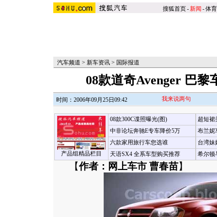
搜狐首页
-
新闻
-
体育
汽车频道
>
新车资讯
>
国际报道
08款道奇Avenger 巴
我来说两句
时间：2006年09月25日09:42
08款300C谍照曝光(图)
超短裙
中非论坛奔驰E专车降价5万
布兰妮
六款家用旅行车您选谁
台湾妹
产品组精品栏目
天语SX4 全系车型购买推荐
希尔顿
【
作者：网上车市 曹春苗
】