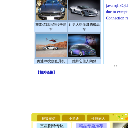
java.sql.SQLE
due to except
Connection r
非常炫目玛莎拉蒂跑
让男人热血沸腾极品
车
车
奥迪R8火拼直升机
她和它使人陶醉
>>
【
相关链接
】
[圣诞节]
你太多，
要平安！
[圣诞节]
搜狐短信
小灵通
性感丽人
能正大光明
天都要快
三星图铃专区
精品专题推荐