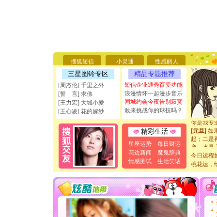
[圣诞节]
你太多，
要平安！
[圣诞节]
搜狐短信
小灵通
性感丽人
能正大光明
三星图铃专区
精品专题推荐
天都要快
短信企业通秀百变功能
[周杰伦] 千里之外
[圣诞节]
浪漫情怀一起漫步音乐
[誓 言] 求佛
如意,快乐
同城约会今夜告别寂寞
[元旦]
看
[王力宏] 大城小爱
敢来挑战你的球技吗？
断电。爱
[王心凌] 花的嫁纱
你是我专
[元旦]
如
精彩生活
起；二是
离。水晶
星座运势
每日财运
[元旦]
当
花边新闻
魔鬼辞典
今日运程
泣，这痛
情感测试
生活笑话
桃花运，
卖了。水
[春节]
风
颜！冬去
道一声平
[春节]
传
片叶子是