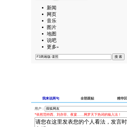
新闻
网页
音乐
图片
地图
说吧
更多»
我来说两句
全部跟贴
精华
用户：
*依然范特西、刘亦菲、夜宴……网罗天下热词的输入法！