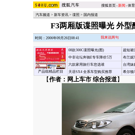
搜狐首页
-
新闻
-
体育
汽车频道
>
新车资讯
>
谍照
>
国内报道
F3两厢版谍照曝光 外型
我来说两句
时间：2006年09月26日08:41
08款300C谍照曝光(图)
超短裙
中非论坛奔驰E专车降价5万
布兰妮
六款家用旅行车您选谁
台湾妹
产品组精品栏目
天语SX4 全系车型购买推荐
希尔顿
【
作者：网上车市 综合报道
】