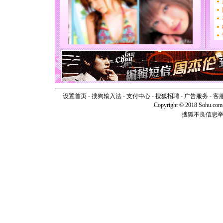
送你一棵
[圣诞节]
你太多，
要平安！
[圣诞节]
能正大光明
天都要快
[圣诞节]
如意,快乐
[元旦]
看
断电。爱
你是我专
设置首页
-
搜狗输入法
-
支付中心
-
搜狐招聘
-
广告服务
-
客
[元旦]
如
Copyright © 2018 Sohu.com I
起；二是
搜狐不良信息
离。水晶
[元旦]
当
泣，这痛
卖了。水
[春节]
风
颜！冬去
道一声平
[春节]
传
片叶子是
送你一棵