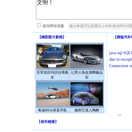
设为辩论话题
【
精彩图片新闻
】
【
搜狐汽车
java.sql.SQLE
due to except
Connection r
非常炫目玛莎拉蒂跑
让男人热血沸腾极品
车
车
奥迪R8火拼直升机
她和它使人陶醉
>>
【
相关链接
】