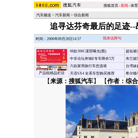
搜狐首页
-
新闻
-
体育
汽车频道
>
汽车新闻
>
综合新闻
追寻达芬奇最后的足迹-
我来说两句
时间：2006年09月28日14:57
08款300C谍照曝光(图)
超短裙
中非论坛奔驰E专车降价5万
布兰妮
六款家用旅行车您选谁
台湾妹
产品组精品栏目
天语SX4 全系车型购买推荐
希尔顿
【
来源：搜狐汽车
】 【
作者：综合