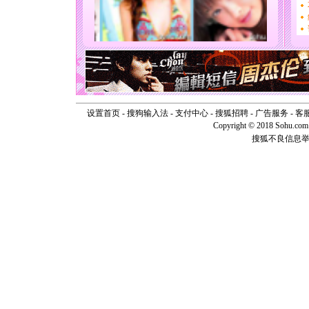
你太多，
要平安！
[圣诞节]
能正大光明
天都要快
[圣诞节]
如意,快乐
[元旦]
看
断电。爱
你是我专
设置首页
-
搜狗输入法
-
支付中心
-
搜狐招聘
-
广告服务
-
客
[元旦]
如
Copyright © 2018 Sohu.com I
起；二是
搜狐不良信息
离。水晶
[元旦]
当
泣，这痛
卖了。水
[春节]
风
颜！冬去
道一声平
[春节]
传
片叶子是
送你一棵