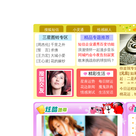
[圣诞节]
你太多，
要平安！
[圣诞节]
搜狐短信
小灵通
性感丽人
能正大光明
三星图铃专区
精品专题推荐
天都要快
短信企业通秀百变功能
[周杰伦] 千里之外
[圣诞节]
浪漫情怀一起漫步音乐
如意,快乐
[誓 言] 求佛
同城约会今夜告别寂寞
[元旦]
看
[王力宏] 大城小爱
断电。爱
敢来挑战你的球技吗？
[王心凌] 花的嫁纱
你是我专
[元旦]
如
精彩生活
起；二是
离。水晶
星座运势
每日财运
[元旦]
当
花边新闻
魔鬼辞典
今日运程
泣，这痛
情感测试
生活笑话
桃花运，
卖了。水
[春节]
风
颜！冬去
道一声平
[春节]
传
片叶子是
送你一棵
[圣诞节]