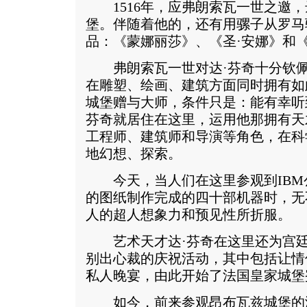
1516年，应弗朗索瓦一世之邀，
堡。伴随着他的，还有用骡子从罗马
品：《蒙娜丽莎》、《圣·安娜》和《
弗朗索瓦一世对达·芬奇十分钦佩
在雕塑、绘画、建筑方面同时拥有如
城堡赠与大师，条件只是：能有幸听
芬奇就居住在这里，运用他那拥有天
工程师、建筑师和导演等角色，在科
地幻想、探索。
今天，当人们在这里参观到IBM公
的图纸制作完成的四十部机器时，无
人的超人想象力和预见性所折服。
艺术天才达·芬奇在这里还为宫廷
别出心裁的庆祝活动，其中包括让情
私人晚宴，由此开始了法国皇家城堡
如今，前来参观昂布瓦兹城堡的