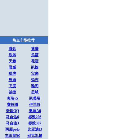
热点车型推荐
骐达
速腾
乐风
戈蓝
天籁
花冠
君威
凯旋
瑞虎
宝来
思迪
锐志
飞度
雅阁
骏捷
思域
奇瑞v5
凯美瑞
赛拉图
伊兰特
奇瑞QQ
奥迪A6
马自达6
标致206
马自达3
标致307
两厢polo
比亚迪f3
丰田皇冠
别克凯越