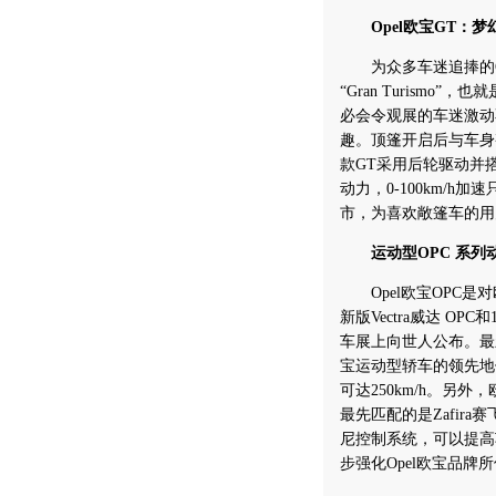
Opel欧宝GT：梦
为众多车迷追捧的Op
“Gran Turism
必会令观展的车迷激动
趣。顶篷开启后与车身
款GT采用后轮驱动并搭载
动力，0-100km/h
市，为喜欢敞篷车的用
运动型OPC 系列
Opel欧宝OPC是
新版Vectra威达 OP
车展上向世人公布。最新搭
宝运动型轿车的领先地位：2
可达250km/h。另外
最先匹配的是Zafira赛
尼控制系统，可以提高
步强化Opel欧宝品牌