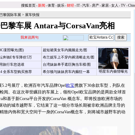
搜狐首页
-
新闻
-
体育
-
娱乐
-
财经
-
IT
-
汽车
-
房产
-
家居
-
女人
-
TV
-
Chi
06巴黎国际车展
>
展车快报
黎车展 Antara与CorsaVan亮相
我来说两句
00C谍照曝光(图)
超短裙美女车内频频走光/图
坛奔驰E专车降价5万
布兰妮车上不穿内裤清晰走光/图
用旅行车您选谁
台湾妹妹单手遮巨胸当车模/图
明星车内偷情曝光
X4 全系车型购买推荐
希尔顿与妹妹房车内癫狂一幕
】
.2号展厅，欧洲百年汽车品牌Opel
欧宝
携旗下30余款车型，列队在
检阅。在这次举世瞩目的车展上，领衔Opel欧宝品牌的是两款全球首
ra和基于新Corsa平台开发的CorsaVan 概念车。即将投放欧洲市场的
款四轮驱动的城市越野车，它结束了这一细分市场长期被非欧洲品牌主导的
致内饰和宽大空间于一身的CorsaVan概念车，则将城市越野车的动