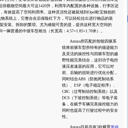
a的后排载物空间最大可达1420升，利用车内配置的各种设施，行李区还
，有效提高了空间利用率。这种灵活性还被延续到Opel欧宝独创的
x”后部载物系统上，它整合在后保险杠下方，可以轻松拉出进行物品的装
架安装、拆卸的繁琐。尤为难能可贵的是，提供这样宽大空间的
和一辆普通的中级车型相当（长宽高：4.57×1.85×1.70米）。
Antara所匹配的智能四驱系
统将前驱车型所特有的循迹能力
及灵活的操控性与四驱车型的越
野性能完美结合，这归功于电控
液压差速器的应用，它可以对
前、后轴的扭矩进行优化分配，
同时结合ABS（防抱死制动系
统）、ESP（电子稳定程序）、
CBC（过弯制动控制系统）以及
DCS（下坡控制系统）等电子装
备，在赋予车辆完美操控能力的
同时也提高了行驶过程中的安全
性。
Antara目前共有3款横置
发动