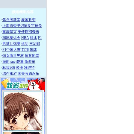
频道精彩推荐
·
焦点图新闻
泰国政变
·
上海市委书记陈良宇被免
·
重庆旱灾
美使馆招袭击
·
2008奥运会
NBA
科比
F1
·
男篮世锦赛
姚明
王治郅
·
F1中国大赛
刘翔
篮球
·
06女曲世界杯
体育彩票
·
派朗
suv
骏逸
微型车
·
标致206
骏捷
雅绅特
·
结伴旅游
国美收购永乐