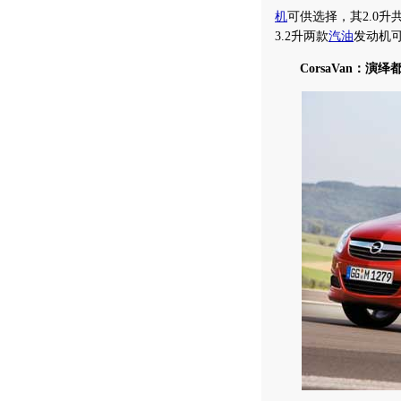
机
可供选择，其2.0升
3.2升两款
汽油
发动机可
CorsaVan：演