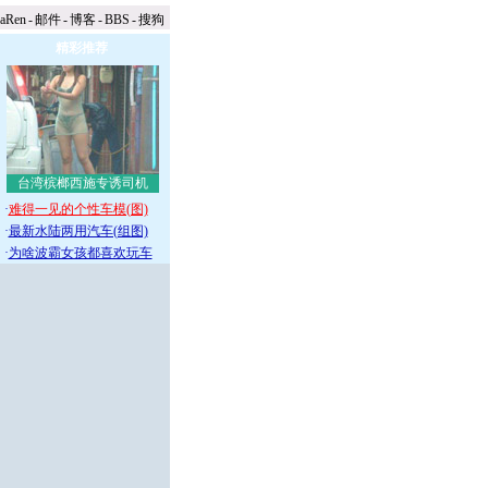
naRen
-
邮件
-
博客
-
BBS
-
搜狗
精彩推荐
台湾槟榔西施专诱司机
·
难得一见的个性车模(图)
·
最新水陆两用汽车(组图)
·
为啥波霸女孩都喜欢玩车