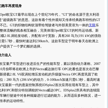
幻跑车再度现身
el欧宝GT最早出现在上个世纪70年代，“GT”的命名源于意大利语
o”，也就是“超级跑车”的意思。这款有着个性外观却又传承经典跑车特性的GT
不已。GT的织物结构软顶带给驾驶者与外部美景溶为一体的
无限
乐
整体流畅的线条相互融合，完美体现Opel欧宝GT的时尚运动感。新
2.0L涡轮发动机，并配有18寸宽胎，具有260 马力(191 kW)的强劲
加速只需5.7秒，最快时速达到230km/h。这款车型定于明年春天在欧洲上
户提供了一个梦幻般的选择。
动力迫人
对欧宝量产车型进行改进后生产的性能车型，素以强劲动力著称。2007
C和10月份即将在欧洲上市的Vectra威达旅行车 OPC此番也是首次在巴黎
载2.8L V6双涡轮增压发动机的升级版Vectra OPC再度巩固了欧
80 马力 (206 kW)的动力，0-100km/h加速只需6.3秒，最高时速
，欧宝最新一代的悬架控制系统IDSplus2首次应用在现有车型上，其中
飞利OPC和部分特别调校的Vectra威达OPC。IDSplus2所具有的连续阻
车辆行驶途中对各种颠簸进行过滤的能力，从而适应多种路况，进一
所传承的运动特性。