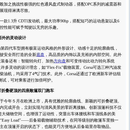
毂加之挑战性极强的红色通风盘式制动器，搭配OPC系列的减震器和
展现得淋漓尽致。
.3升 CDTI发动机，最大功率90hp，搭配短巧的运动悬架以及6
控性能可赋予驾驶以无穷的乐趣。
内而外的灵动设计
rsa第四代车型拥有极富运动风格的外形设计、动感十足的轮廓曲线，
驶安全而打造的全新
底盘
，高品质的内饰以及充裕的内部空间。此外
科技装备还有：智能转向灯、加热
方向盘
和可变传动比动力转向系统
及许多灵动的设计理念，如“Flex-Fix”载物装置。Corsa可选三种汽油发
柴油机，均采用了4气门技术。此外，Corsa还通过了欧洲新车评估组
撞测试，可对乘客进行加倍呵护。
op：可折叠硬顶的四座敞篷双门跑车
于今年５月在欧洲上市，具有优雅的轮廓曲线、新颖的可折叠硬顶。
秒内完成开合，立刻实现与清风美景的零距离接触。创新顶篷科技不仅
超大储物空间，也增强了运动性，突显出车体腰线和车顶线条的美
op具有“Easy Load”——后备箱载物辅助技术，在同等级别的敞篷车里独一
主在顶篷开启的状态下，也能灵巧方便地从后备箱里存取物品。