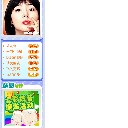
菊花台
一万个理由
隐形的翅膀
倩女幽魂
飞的更高
无尽的爱