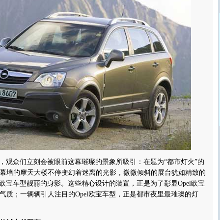
，观众们立刻会被眼前这幕璀璨的景象所吸引：在题为“都市灯火”的
幕墙的摩天大楼不停变幻着迷离的光影，微微倾斜的展台犹如精致的
l欧宝车型靓丽的身影。这些精心设计的装置，正是为了彰显Opel欧宝
气质；一辆辆引人注目的Opel欧宝车型，正是都市夜里最璀璨的灯