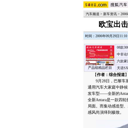
汽车频道
>
新车资讯
>
20
欧宝出击巴
时间：2006年09月29日11:10
08款3
中非论
六款家
产品组精品栏目
天语S
【
作者：综合报道
9月28日，巴黎车展5
通用汽车大家庭中静候
发车型——全新的Anta
全新Antara是一
局面。而集动感造型、精
感风尚演绎到极致。