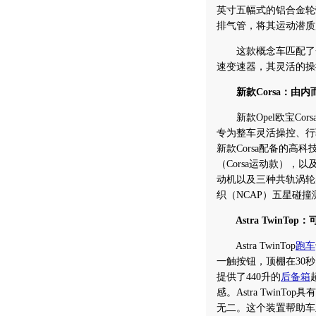
英寸五幅式的铝合金轮
排气管，将其运动潜质
这款概念车匹配了一款1
速变速器，其灵活的操
新款Corsa：由
新款Opel欧宝Co
专为整车灵活操控、行
新款Corsa配备的高
（Corsa运动款），以
动机以及三种共轨涡轮
织（NCAP）五星碰
Astra TwinT
Astra TwinTop
跑车
一触按钮，顶棚在30
提供了440升的
后备箱
感。Astra TwinT
无二。这个装置帮助车