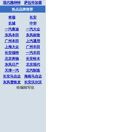
现代雅绅特
萨拉毕加索
热点品牌推荐
奇瑞
长安
长城
中华
一汽奥迪
一汽大众
东风本田
东风标致
广州本田
上汽通用
上海大众
广州丰田
长安福特
一汽丰田
北京奔驰
长安铃木
东风日产
北京现代
天津一汽
北汽制造
长安马自达
海南马自达
东风雪铁龙
长安沃尔沃
给编辑写信