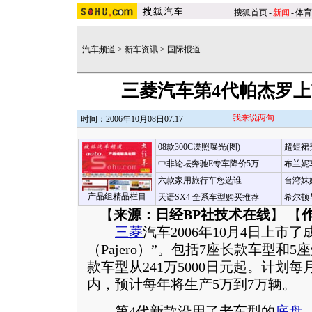
搜狐首页
-
新闻
-
体育
汽车频道
>
新车资讯
>
国际报道
三菱汽车第4代帕杰罗上
我来说两句
时间：2006年10月08日07:17
08款300C谍照曝光(图)
超短裙
中非论坛奔驰E专车降价5万
布兰妮
六款家用旅行车您选谁
台湾妹
产品组精品栏目
天语SX4 全系车型购买推荐
希尔顿
【
来源：日经BP社技术在线
】 【
三菱
汽车2006年10月4日上市了
（Pajero）”。包括7座长款车型和
款车型从241万5000日元起。计划每
内，预计每年将生产5万到7万辆。
第4代新款沿用了老车型的
底盘