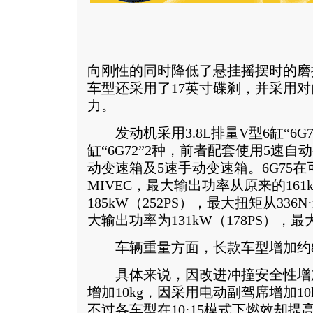
向刚性的同时降低了悬挂摇摆时的磨
车型还采用了17英寸碟刹，并采用对
力。
发动机采用3.8L排量V型6缸“6G75
缸“6G72”2种，前者配套使用5速
动变速箱及5速手动变速箱。6G75
MIVEC，最大输出功率从原来的161k
185kW（252PS），最大扭矩从336N
大输出功率为131kW（178PS），最
车辆重量方面，长款车型增加约80
具体来说，因改进冲撞安全性增加1
增加10kg，因采用电动副驾席增加1
不过各车型在10·15模式下燃效却提高