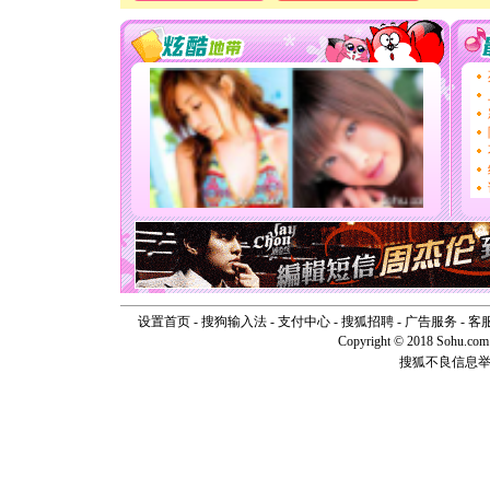
[春节]
风
颜！冬去
道一声平
[春节]
传
片叶子是
送你一棵
[圣诞节]
你太多，
要平安！
[圣诞节]
能正大光明
天都要快
[圣诞节]
如意,快乐
[元旦]
看
断电。爱
你是我专
设置首页
-
搜狗输入法
-
支付中心
-
搜狐招聘
-
广告服务
-
客
[元旦]
如
Copyright © 2018 Sohu.com I
起；二是
搜狐不良信息
离。水晶
[元旦]
当
泣，这痛
卖了。水
[春节]
风
颜！冬去
道一声平