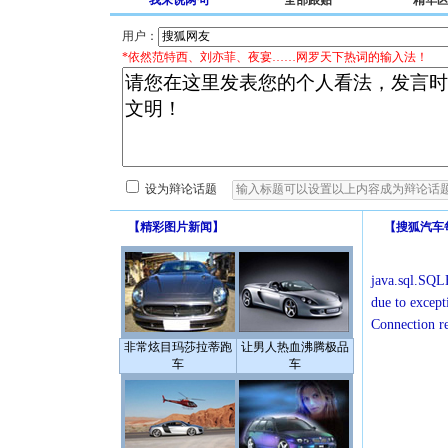
我来说两句
全部跟贴
精华
用户：
*依然范特西、刘亦菲、夜宴……网罗天下热词的输入法！
设为辩论话题
【
精彩图片新闻
】
【
搜狐汽车
java.sql.SQLE
due to except
Connection r
非常炫目玛莎拉蒂跑
让男人热血沸腾极品
车
车