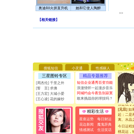
奥迪R8火拼直升机
她和它使人陶醉
>>
【
相关链接
】
[圣诞节]
你太多，
要平安！
[圣诞节]
搜狐短信
小灵通
性感丽人
能正大光明
三星图铃专区
精品专题推荐
天都要快
[圣诞节]
短信企业通秀百变功能
[周杰伦] 千里之外
如意,快乐
浪漫情怀一起漫步音乐
[誓 言] 求佛
[元旦]
看
同城约会今夜告别寂寞
[王力宏] 大城小爱
断电。爱
敢来挑战你的球技吗？
[王心凌] 花的嫁纱
你是我专
[元旦]
如
精彩生活
起；二是
离。水晶
星座运势
每日财运
[元旦]
当
花边新闻
魔鬼辞典
今日运程
泣，这痛
情感测试
生活笑话
桃花运，
卖了。水