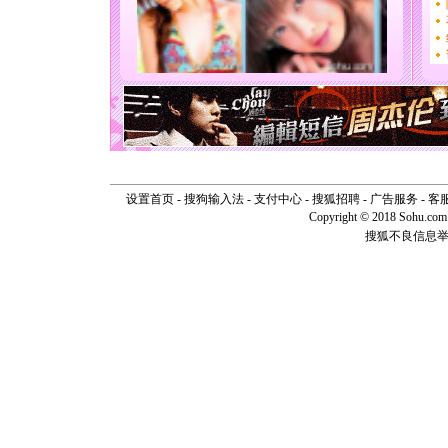
你太多，
要平安！
[圣诞节]
能正大光明
天都要快
[圣诞节]
如意,快乐
[元旦]
看
断电。爱
你是我专
[元旦]
如
起；二是
设置首页
-
搜狗输入法
-
支付中心
-
搜狐招聘
-
广告服务
-
客
离。水晶
Copyright © 2018 Sohu.com I
[元旦]
当
搜狐不良信息
泣，这痛
卖了。水
[春节]
风
颜！冬去
道一声平
[春节]
传
片叶子是
送你一棵