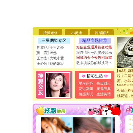
[圣诞节]
你太多，
要平安！
[圣诞节]
搜狐短信
小灵通
性感丽人
能正大光明
天都要快
三星图铃专区
精品专题推荐
[圣诞节]
短信企业通秀百变功能
[周杰伦] 千里之外
如意,快乐
浪漫情怀一起漫步音乐
[誓 言] 求佛
[元旦]
看
同城约会今夜告别寂寞
[王力宏] 大城小爱
断电。爱
敢来挑战你的球技吗？
[王心凌] 花的嫁纱
你是我专
[元旦]
如
起；二是
精彩生活
离。水晶
星座运势
每日财运
[元旦]
当
花边新闻
魔鬼辞典
泣，这痛
今日运程
情感测试
生活笑话
卖了。水
桃花运，
[春节]
风
颜！冬去
道一声平
[春节]
传
片叶子是
送你一棵
[圣诞节]