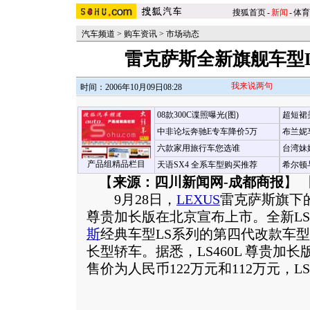
搜狐首页
-
新闻
-
体育
汽车频道
>
购车资讯
>
市场动态
雷克萨斯全新旗舰车型L
我来说两句
时间：2006年10月09日08:28
08款300C谍照曝光(图)
超短裙
中非论坛奔驰E专车降价5万
布兰妮
六款家用旅行车您选谁
台湾妹
产品组精品栏目
天语SX4 全系车型购买推荐
希尔顿
【
来源：四川新闻网-成都商报
】 
9月28日，
LEXUS
雷克萨斯旗下
尊贵加长版在北京宣布上市。全新LS4
斯
经典车型LS系列的第四代改款车
长型轿车。据悉，LS460L 尊贵加长
售价为人民币122万元和112万元，LS