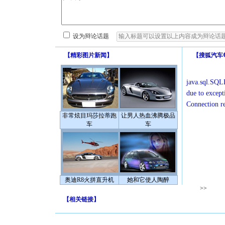
设为辩论话题
【
精彩图片新闻
】
【
搜狐汽车
java.sql.SQLE
due to except
Connection r
非常炫目玛莎拉蒂跑
让男人热血沸腾极品
车
车
奥迪R8火拼直升机
她和它使人陶醉
>>
【
相关链接
】